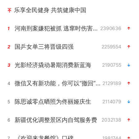
乐享全民健身 共筑健康中国
河南刑案嫌犯被抓 逃窜时伤害多人
2390636
1
国乒女单三将晋级四强
2259554
2
光影经济撬动暑期消费新蓝海
2190755
3
微信又有新功能，你可以“撤回”你的撤回了！
2129189
4
陈思诚零点晒照为佟丽娅庆生
2114079
5
新疆优化调整景区内自驾服务费
2032138
6
《欢迎来龙餐馆》口碑
1981744
7