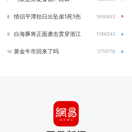
情侣平潭拍日出坠崖1死1伤
1950492
8
白海豚将正面袭击贯穿浙江
1786342
9
黄金牛市回来了吗
1770778
10