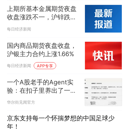
上期所基本金属期货夜盘
收盘涨跌不一，沪锌跌
1.54%
每日经济新闻
国内商品期货夜盘收盘，
沪银主力合约上涨1.66%
每日经济新闻
APP专享
一个A股老手的Agent实
验：在扣子里养出了一个
投研助理
华尔街见闻官方
京东支持每一个怀揣梦想的中国足球少
年！