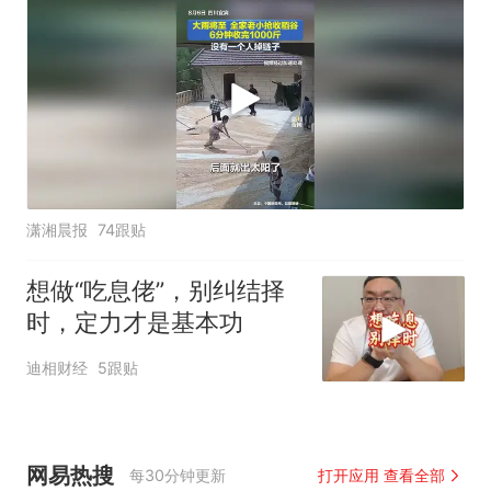
潇湘晨报
74跟贴
想做“吃息佬”，别纠结择
时，定力才是基本功
迪相财经
5跟贴
网易热搜
每30分钟更新
打开应用 查看全部