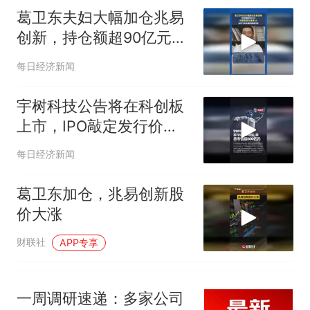
试前13名均遭淘汰？教育局：
葛卫东夫妇大幅加仓兆易
已叫停招聘，成立调查组全面
“不建议大家买深色蛋糕”上热
创新，持仓额超90亿元！
核查
搜，网友：天塌了！
近期曾发文看多AI
那个在床头放菜刀的女孩，
热
每日经济新闻
因老师一句“跟我回家”改写了
人生
宇树科技公告将在科创板
上市，IPO敲定发行价
150.8元/股，对应总市值
每日经济新闻
超600亿元
葛卫东加仓，兆易创新股
价大涨
财联社
APP专享
一周调研速递：多家公司