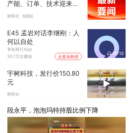
产能、订单、技术迎来突
破，涉及PCB、MLCC、
财联社
6跟贴
算力、CPO等行业
E45 孟岩对话李继刚：人
何以自处
有知有行App
00:12
30.1万次播放
云音乐特供
宇树科技，发行价150.80
元
财联社
段永平，泡泡玛特持股比例下降