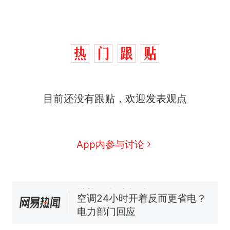
目前还没有跟贴，欢迎发表观点
那个在床头放菜刀的女孩，
热
因老师一句“跟我回家”改写了
人生
搬家报价570元，搬到楼下
新
App内参与讨论
交5060元才肯搬上楼！女子傻
眼了……
十多万人报名的考试，成绩全
部作废，公平么？
空调24小时开着反而更省电？
电力部门回应
佛山一中学招聘物理教师，笔