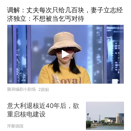
调解：丈夫每次只给几百块，妻子立志经
济独立：不想被当乞丐对待
脑洞编剧小剧场
2跟贴
意大利退核近40年后，欲
重启核电建设
萍聚德国