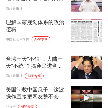
脚投票，民进党私下很慌
海峡导报社
理解国家规划体系的政治
逻辑
中国社会科学网
APP专享
台湾一天“不独”，大陆一
天“不统”？揭穿民进党最
核心的盘算
海峡导报社
APP专享
美国制裁中国瓜子，这波
操作直接把网友整不会了
02
谷火平
APP专享