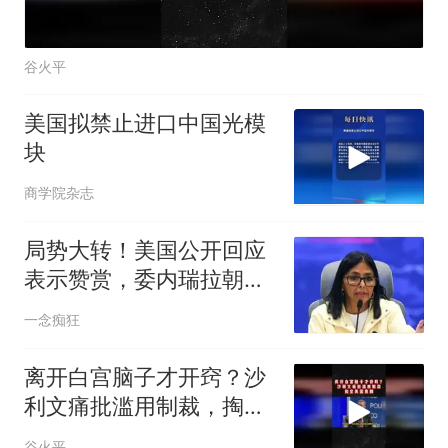
谷火平
美国拟禁止进口中国光模
块
商学院杂志
局势大转！美国公开回应
表示赞赏，委内瑞拉朝野
重启协商
一念痴狂
离开白宫脑子才开窍？沙
利文痛批滥用制裁，掏空
美国底牌02
谷火平