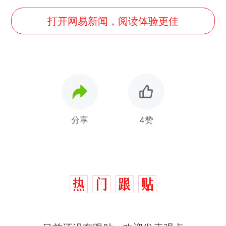
打开网易新闻，阅读体验更佳
分享
4赞
那个在床头放菜刀的女孩，
热
因老师一句“跟我回家”改写了
人生
费大厨“全国小炒肉大王”称
新
号，仅凭视频评出？中国烹饪
协会回应
台风"白海豚"中心附近最大风