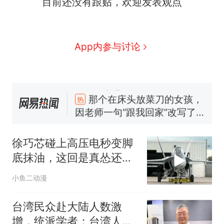
目前还没有跟贴，欢迎发表观点
力已达15级 最新研判
佛山一中学招聘物理教师，笔
试前13名均遭淘汰？教育局：
已叫停招聘，成立调查组全面
笔试第一被第二名传话劝弃考
App内参与讨论
核查
官方通报
享界G9车型预售价公布：
43.98万起
那个在床头放菜刀的女孩，
热
因老师一句“跟我回家”改写了
人生
徐巧芯碰上高压电秒变脚
底抹油，这回是真怂还是
真精明
小鱼二动漫
台湾民众赴大陆人数激
增，统派学者：台湾人用