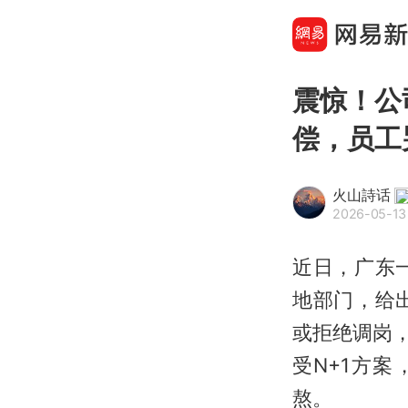
震惊！公
偿，员工
火山詩话
2026-05-13 
近日，广东
地部门，给
或拒绝调岗
受N+1方
熬。