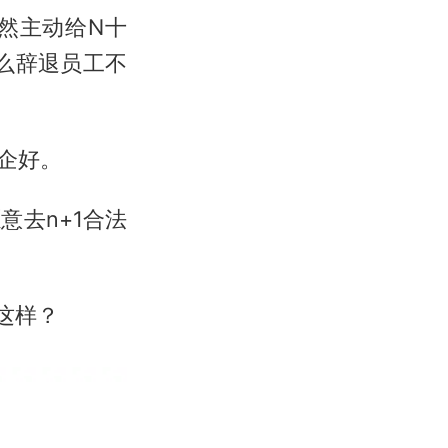
然主动给N十
么辞退员工不
内企好。
去n+1合法
这样？