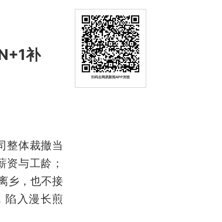
+1补
扫码去网易新闻APP浏览
司整体裁撤当
薪资与工龄；
离乡，也不接
，陷入漫长煎