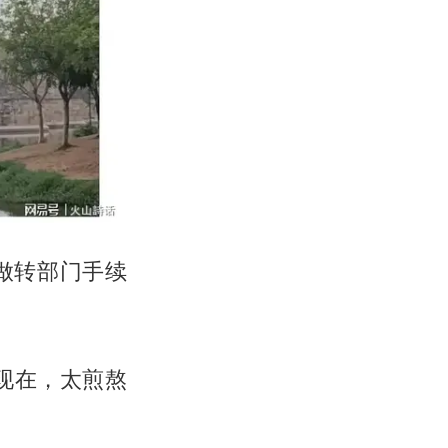
做转部门手续
现在，太煎熬