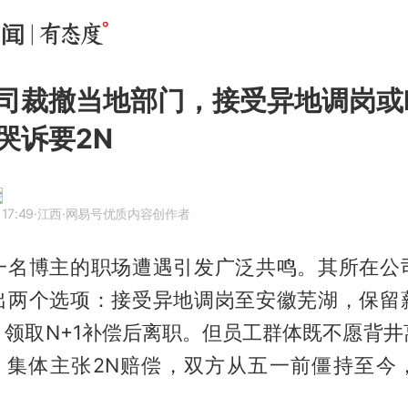
司裁撤当地部门，接受异地调岗或N
哭诉要2N
17:49
·江西
·网易号优质内容创作者
一名博主的职场遭遇引发广泛共鸣。其所在公
出两个选项：接受异地调岗至安徽芜湖，保留
，领取N+1补偿后离职。但员工群体既不愿背井
案，集体主张2N赔偿，双方从五一前僵持至今