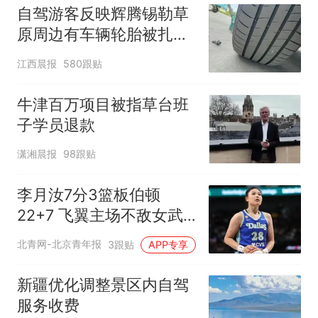
自驾游客反映辉腾锡勒草
原周边有车辆轮胎被扎，
修理店铺换胎价格高达千
江西晨报
580跟贴
元，官方发布情况通报
牛津百万项目被指草台班
子学员退款
潇湘晨报
98跟贴
李月汝7分3篮板伯顿
22+7 飞翼主场不敌女武
神
北青网-北京青年报
3跟贴
APP专享
新疆优化调整景区内自驾
服务收费