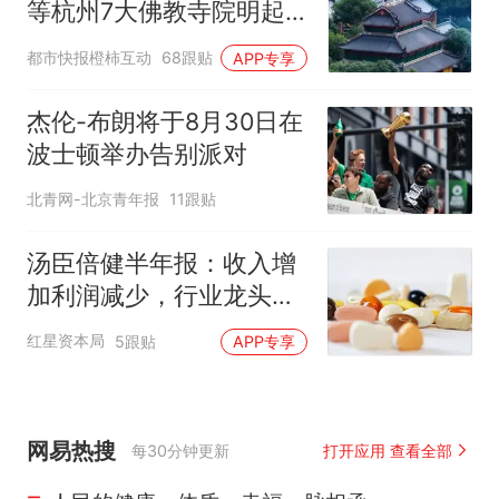
等杭州7大佛教寺院明起
临时关闭，别跑空了
都市快报橙柿互动
68跟贴
APP专享
杰伦-布朗将于8月30日在
波士顿举办告别派对
北青网-北京青年报
11跟贴
汤臣倍健半年报：收入增
加利润减少，行业龙头的
AB面
红星资本局
5跟贴
APP专享
网易热搜
每30分钟更新
打开应用 查看全部