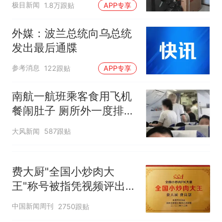
非每架飞机都会发放西梅汁
人生
极目新闻
1.8万跟贴
APP专享
外媒：波兰总统向乌总统
发出最后通牒
参考消息
122跟贴
APP专享
南航一航班乘客食用飞机
餐闹肚子 厕所外一度排长
队
大风新闻
587跟贴
费大厨"全国小炒肉大
王"称号被指凭视频评出
官方回应
中国新闻周刊
2750跟贴