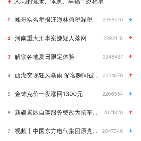
人民的健康、体质、幸福一脉相承
峰哥实名举报汪海林偷税漏税
2356770
1
河南重大刑事案嫌疑人落网
2292418
2
解锁各地夏日限定体验
2248427
3
西湖突现狂风暴雨 游客瞬间被浇透
2224876
4
金饰克价一夜涨回1300元
2206954
5
新疆景区自驾服务费改为按车收费
2071320
6
视频丨中国东方电气集团原党组副书记、董事宋致远被查
2047346
7