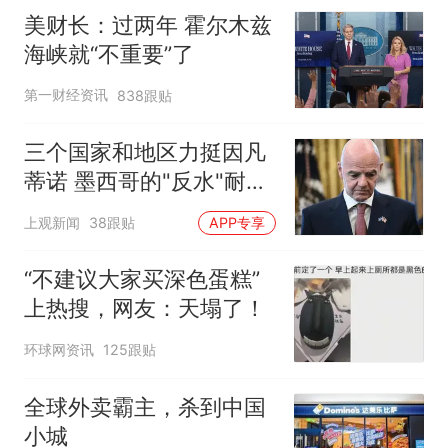
美财长：过两年 霍尔木兹
海峡就“不重要”了
第一财经资讯
838跟贴
三个国家和地区力挺因凡
蒂诺 墨西哥的"反水"耐人
寻味
上观新闻
38跟贴
APP专享
“不建议大家买深色蛋糕”
上热搜，网友：天塌了！
环球网资讯
125跟贴
全球外卖霸主，杀到中国
小城