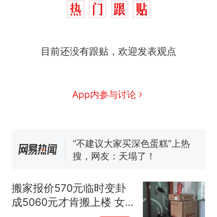
那个在床头放菜刀的女孩，
热
目前还没有跟贴，欢迎发表观点
因老师一句“跟我回家”改写了
人生
搬家报价570元，搬到楼下
新
交5060元才肯搬上楼！女子傻
眼了……
佛山一中学招聘物理教师，笔
App内参与讨论
试前13名均遭淘汰？教育局：
已叫停招聘，成立调查组全面
空调24小时开着反而更省电？
核查
电力部门回应
“不建议大家买深色蛋糕”上热
搜，网友：天塌了！
南航一航班疑向乘客发放西梅
汁，致多名乘客在飞行途中排
搬家报价570元临时变卦
队上厕所！乘客：机上100多
那个在床头放菜刀的女孩，
热
成5060元才肯搬上楼 女
人只有2个厕所；客服回应：并
因老师一句“跟我回家”改写了
子傻眼