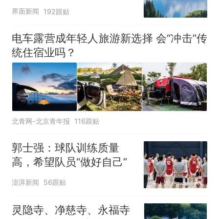
界面新闻
192跟贴
电车露营成年轻人旅游新选择 会“冲击”传
统住宿业吗？
北青网-北京青年报
116跟贴
郭士强：球队训练质量
高，希望队员“做好自己”
澎湃新闻
56跟贴
灵隐寺、净慈寺、永福寺