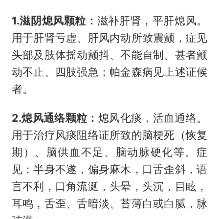
1.滋阴熄风颗粒：
滋补肝肾，平肝熄风。
用于肝肾亏虚、肝风内动所致震颤，症见
头部及肢体摇动颤抖、不能自制、甚者颤
动不止、四肢强急；帕金森病见上述证候
者。
2.熄风通络颗粒：
熄风化痰，活血通络。
用于治疗风痰阻络证所致的脑梗死（恢复
期）、脑供血不足、脑动脉硬化等。症
见：半身不遂，偏身麻木，口舌歪斜，语
言不利，口角流涎，头晕，头沉，目眩，
耳鸣，舌歪、舌暗淡、苔薄白或白腻，脉