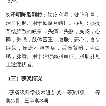
弦滑。
3.泽明降脂颗粒：
祛痰利湿，健脾和胃，
活血化瘀。用于痰瘀互结证。症见：痰瘀
互结所致的眩晕，头痛，头胀，胸闷，心
悸，失眠，肢体困重，腹胀，恶心，食少
纳呆，便溏不爽等症，舌质紫暗，苔白
腻，脉滑。用于治疗高脂血症、脂肪肝见
上述症状者。
（三）获奖情况
1.获省级科学技术进步奖一等奖1项、二等
奖2项，三等奖3项。