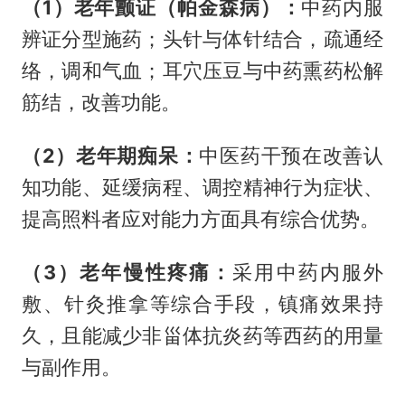
（1）老年颤证（帕金森病）：
中药内服
辨证分型施药；头针与体针结合，疏通经
络，调和气血；耳穴压豆与中药熏药松解
筋结，改善功能。
（2）老年期痴呆：
中医药干预在改善认
知功能、延缓病程、调控精神行为症状、
提高照料者应对能力方面具有综合优势。
（3）老年慢性疼痛：
采用中药内服外
敷、针灸推拿等综合手段，镇痛效果持
久，且能减少非甾体抗炎药等西药的用量
与副作用。