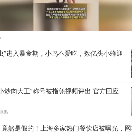
贴
虫”进入暴食期，小鸟不爱吃，数亿头小蜂迎
小炒肉大王"称号被指凭视频评出 官方回应
7跟贴
，竟然是假的！上海多家热门餐饮店被曝光，网