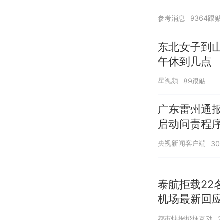
参考消息
9364跟
东北女子到
午休到几点
星视频
89跟贴
广东雷州通报
启动问责程序
央视新闻客户端
3
泰航拒载22
机场最新回
诺免费改签
都市快报橙柿互动