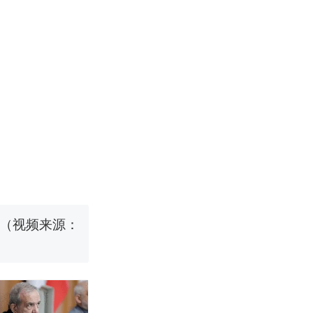
职信流传，院
源；曾用手绘
国烹饪协会回
挖了140多
 （视频来源：