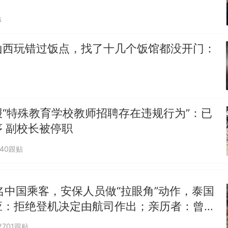
“不想干了特提出辞职”，疑似南京大学数院院长辞
热
贴
方回应：喻良教授已卸任院长一职，不清楚辞职信来
图做头像
山西玩错过饭点，找了十几个饭馆都没开门：
“特殊教育学校教师招聘存在违规行为”：已
 副校长被停职
040跟贴
名中国乘客，安保人员做“拉眼角”动作，泰国
应：拒绝登机决定由航司作出；亲历者：曾承
但没兑现
2701跟贴