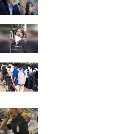
职信流传，院
源；曾用手绘