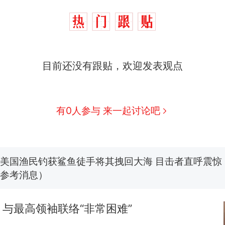
目前还没有跟贴，欢迎发表观点
“不想干了特提出辞职”，疑似南京大学数院院长辞
热
方回应：喻良教授已卸任院长一职，不清楚辞职信来
图做头像
费大厨“全国小炒肉大王”称号，仅凭视频评出？中
新
有0人参与 来一起讨论吧
应
男子上山采菌偶然发现鸡枞菌窝，原地守1天等它长大：
朵
美国渔民钓获鲨鱼徒手将其拽回大海 目击者直呼震惊
参考消息）
制裁瓜子饺子，美国怕什么？
与最高领袖联络“非常困难”
笔试第一被第二名传话劝弃考 官方通报