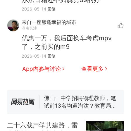
2026-05-14
回复
来自一座酿造幸福的城市
湖南长沙
那个在床头放菜刀的女孩，
热
优惠一万，我后面换车考虑mpv
因老师一句“跟我回家”改写了
了，之前买的m9
人生
搬家报价570元，搬到楼下
新
交5060元才肯搬上楼！女子傻
2026-05-14
回复
眼了……
费大厨“全国小炒肉大王”称
App内参与讨论
查看更多
号，仅凭视频评出？中国烹饪
协会回应
台风"白海豚"中心附近最大风
力已达15级 最新研判
佛山一中学招聘物理教师，笔
试前13名均遭淘汰？教育局：
已叫停招聘，成立调查组全面
笔试第一被第二名传话劝弃考
核查
官方通报
二十六载声学共建路，雷
那个在床头放菜刀的女孩，
热