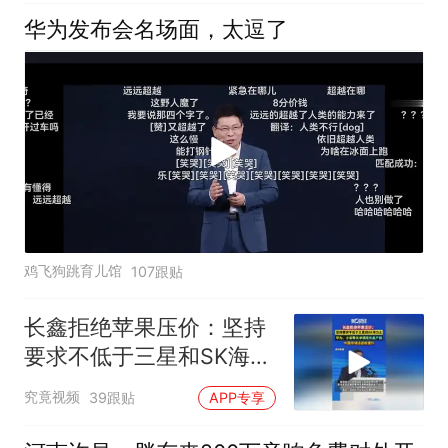
华为发布会名场面，太逗了
鸡飞狗跳育儿馆
107跟贴
长鑫拒绝苹果压价：坚持
要求不低于三星和SK海力
士，华为、小米等长单锁
究竟视频
39跟贴
APP专享
定产能