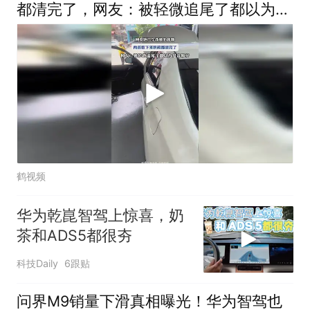
都清完了，网友：被轻微追尾了都以为是
音响好
鹤视频
华为乾崑智驾上惊喜，奶
茶和ADS5都很夯
科技Daily
6跟贴
问界M9销量下滑真相曝光！华为智驾也