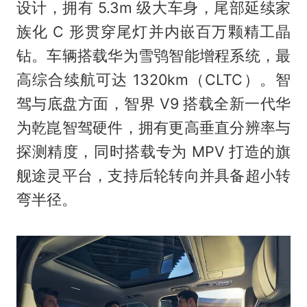
设计，拥有 5.3m 级大车身，尾部延续家
族化 C 形贯穿尾灯并内嵌百万颗精工晶
钻。车辆搭载华为雪鸮智能增程系统，最
高综合续航可达 1320km（CLTC）。智
驾与底盘方面，智界 V9 搭载全新一代华
为乾崑智驾硬件，拥有更高垂直分辨率与
探测精度，同时搭载专为 MPV 打造的旗
舰途灵平台，支持后轮转向并具备超小转
弯半径。