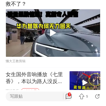
救不了？
懒大王教剪辑
女生国外音响播放《七里
香》，本以为路人没反
应，下一秒举动破防了
下饭音乐
APP专享
7
写跟贴
5
余承东：华为有三折叠手机 尊界V800有