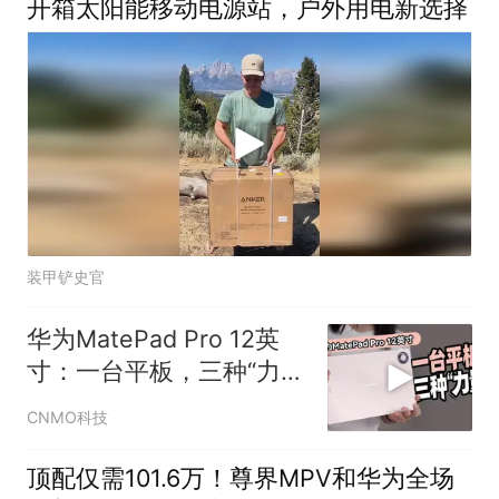
开箱太阳能移动电源站，户外用电新选择
装甲铲史官
华为MatePad Pro 12英
寸：一台平板，三种“力
量”
CNMO科技
顶配仅需101.6万！尊界MPV和华为全场