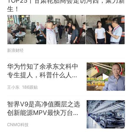
TOP25丨甘肃轮胎商会走访河西，聚力新
生！
新浪财经
华为竹知了余承东文科中
专生提人，科普什么人能
提什么人不能提
王小东
186跟贴
智界V9是高净值圈层之选
创新能源MPV最快万台交
付纪录
CNMO科技