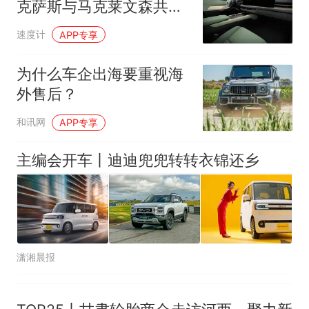
克萨斯与马克莱文森共谱
因老师一句“跟我回家”改写了
人生
至纯之音
速度计
APP专享
为什么车企出海要重视海
外售后？
和讯网
APP专享
主编会开车丨迪迪兜兜转转衣锦还乡
潇湘晨报