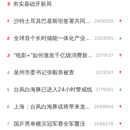
夯实基础开新局
沙特土耳其巴基斯坦签署共同防务协议
2406259
1
全球首个长时储能一体化产业园量产
2392065
2
“电影+”如何激发千亿级消费新活力？
2379137
3
泉州市委书记张毅恭被查
2313341
4
台风白海豚已进入24小时警戒线
2179262
5
上海：台风白海豚或将带来龙卷风
2099954
6
国乒男单横滨冠军赛全军覆没
2086378
7