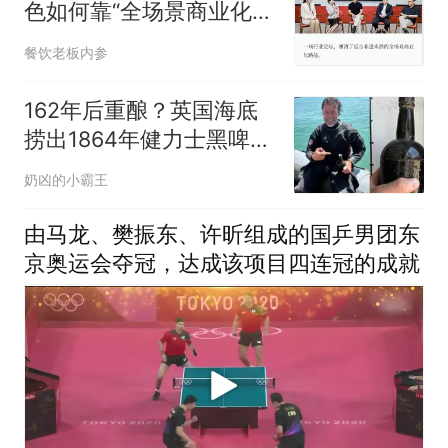
色如何靠“全场景商业化”
破圈？
餐饮老板内参
162年后重酿？英国海底
捞出1864年健力士黑啤，
科学家用DNA复原古老配
奶凶的小霸王
方
由马龙、樊振东、许昕组成的国乒男团东
京奥运会夺冠，达成该项目四连冠的成就