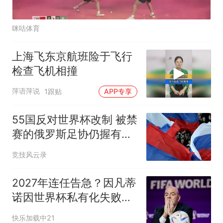
咪咕体育
上海飞东京航班险于飞行
检查飞机相撞
萍语萍说
1跟贴
APP专享
55国反对世界杯改制 被禁
赛的俄罗斯足协仍握有关
键一票
竞技风云录
2027年连任告急？因凡蒂
诺因世界杯私有化失败遭
多国足协抵制
快乐加载中21