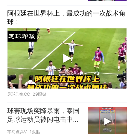
阿根廷在世界杯上，最成功的一次战术角
球！
足球印象CC
29跟贴
球赛现场突降暴雨，泰国
足球运动员被闪电击中身
亡
车马点兵V
1跟贴