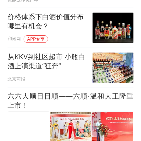
价格体系下白酒价值分布
哪里有机会？
和讯网
APP专享
从KKV到社区超市 小瓶白
酒上演渠道“狂奔”
北京商报
六六大顺日日顺——六顺·温和大王隆重
上市！