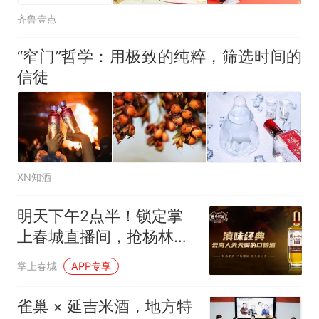
齐鲁壹点
“窄门”哲学：用极致的纯粹，筛选时间的
信徒
XN知酒
明天下午2点半！锁定掌
上春城直播间，抢杨林肥
酒专属新品福利
掌上春城
APP专享
雀巢 × 延吉米酒，地方特