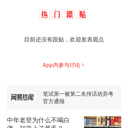
那个在床头放菜刀的女孩，
热
目前还没有跟贴，欢迎发表观点
因老师一句“跟我回家”改写了
人生
费大厨“全国小炒肉大王”称
新
号，仅凭视频评出？中国烹饪
协会回应
美国渔民钓获鲨鱼徒手将其拽
App内参与讨论
回大海 目击者直呼震惊 （视频
来源：参考消息）
笔试第一被第二名传话劝弃考
官方通报
佛山一中学招聘物理教师，笔
试前13名均遭淘汰？教育局：
已叫停招聘，成立调查组全面
台风"白海豚"中心附近最大风
核查
力已达15级 最新研判
中年老登为什么不喝白
那个在床头放菜刀的女孩，
热