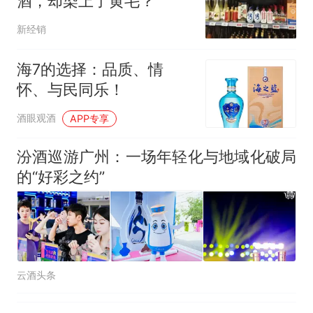
酒，却染上了黄毛？
因老师一句“跟我回家”改写了
人生
新经销
海7的选择：品质、情
怀、与民同乐！
酒眼观酒
APP专享
汾酒巡游广州：一场年轻化与地域化破局
的“好彩之约”
云酒头条