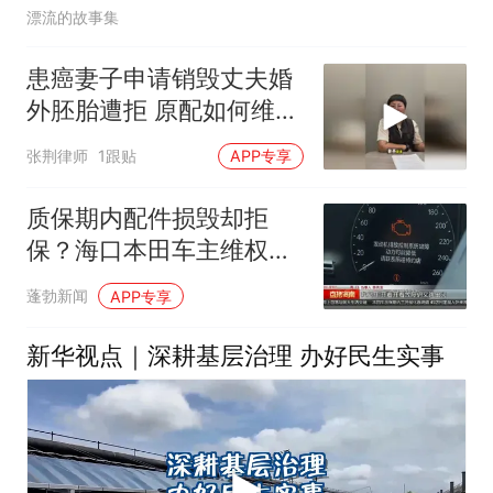
漂流的故事集
患癌妻子申请销毁丈夫婚
外胚胎遭拒 原配如何维
权？
张荆律师
1跟贴
APP专享
质保期内配件损毁却拒
保？海口本田车主维权遇
阻，厂家判定非质量问题
蓬勃新闻
APP专享
不予保修
新华视点｜深耕基层治理 办好民生实事