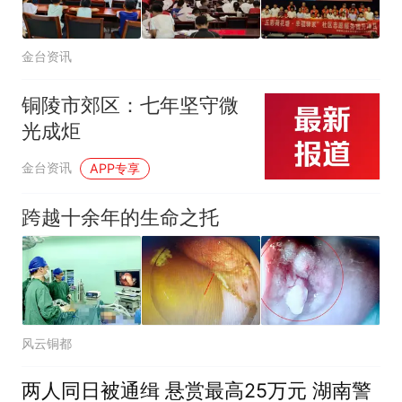
金台资讯
铜陵市郊区：七年坚守微
光成炬
金台资讯
APP专享
跨越十余年的生命之托
风云铜都
两人同日被通缉 悬赏最高25万元 湖南警