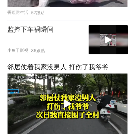
香蕉唠生活
57跟贴
监控下车祸瞬间
小鱼干影视
86跟贴
邻居仗着我家没男人 打伤了我爷爷