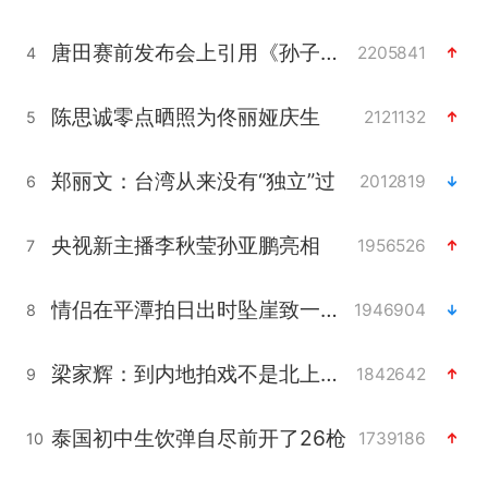
唐田赛前发布会上引用《孙子兵法》
2205841
4
陈思诚零点晒照为佟丽娅庆生
2121132
5
郑丽文：台湾从来没有“独立”过
2012819
6
央视新主播李秋莹孙亚鹏亮相
1956526
7
情侣在平潭拍日出时坠崖致一死一伤
1946904
8
梁家辉：到内地拍戏不是北上是回归
1842642
9
泰国初中生饮弹自尽前开了26枪
1739186
10