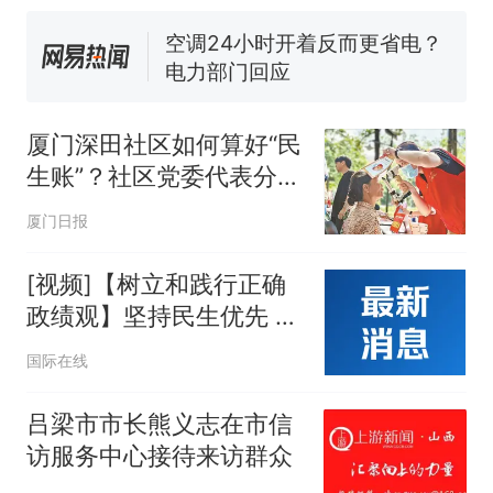
部作废，公平么？
空调24小时开着反而更省电？
电力部门回应
佛山一中学招聘物理教师，笔
试前13名均遭淘汰？教育局：
厦门深田社区如何算好“民
已叫停招聘，成立调查组全面
“不建议大家买深色蛋糕”上热
生账”？社区党委代表分享
核查
搜，网友：天塌了！
经验做法
那个在床头放菜刀的女孩，
热
厦门日报
因老师一句“跟我回家”改写了
人生
[视频]【树立和践行正确
政绩观】坚持民生优先 推
动学习教育成果落到实处
国际在线
吕梁市市长熊义志在市信
访服务中心接待来访群众