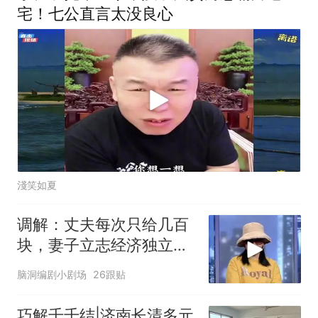
宅！七公直言太没良心
淺笑如夏
调解：丈夫每次只给几百
块，妻子立志经济独立：
不想被当乞丐对待
脑洞编剧小剧场
26跟贴
巧解千千结|济南长清多元