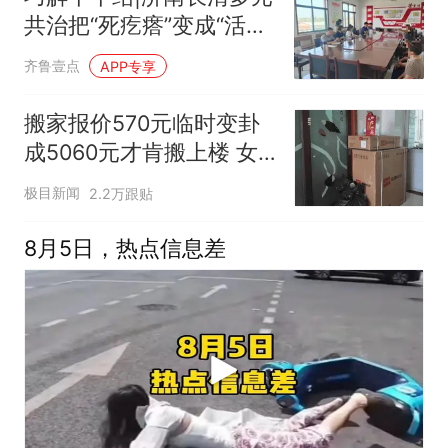
共治把“死疙瘩”变成“活扣
子”
齐鲁壹点
APP专享
搬家报价570元临时变卦
成5060元才肯搬上楼 女
子傻眼
极目新闻
2.2万跟贴
8月5日，热点信息差