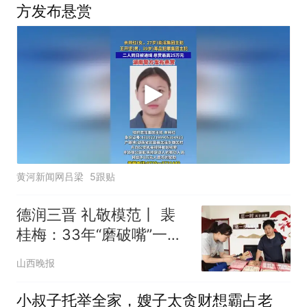
方发布悬赏
黄河新闻网吕梁
5跟贴
德润三晋 礼敬模范丨 裴
桂梅：33年“磨破嘴”一颗
公心“解疙瘩”
山西晚报
小叔子托举全家，嫂子太贪财想霸占老