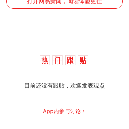
打开网易新闻，阅读体验更佳
目前还没有跟贴，欢迎发表观点
那个在床头放菜刀的女孩，
热
因老师一句“跟我回家”改写了
人生
搬家报价570元，搬到楼下
新
App内参与讨论
交5060元才肯搬上楼！女子傻
眼了……
十多万人报名的考试，成绩全