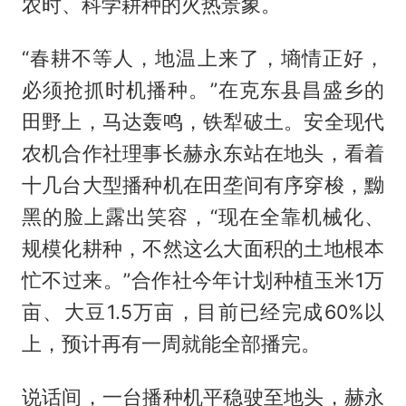
农时、科学耕种的火热景象。
“春耕不等人，地温上来了，墒情正好，
必须抢抓时机播种。”在克东县昌盛乡的
田野上，马达轰鸣，铁犁破土。安全现代
农机合作社理事长赫永东站在地头，看着
十几台大型播种机在田垄间有序穿梭，黝
黑的脸上露出笑容，“现在全靠机械化、
规模化耕种，不然这么大面积的土地根本
忙不过来。”合作社今年计划种植玉米1万
亩、大豆1.5万亩，目前已经完成60%以
上，预计再有一周就能全部播完。
说话间，一台播种机平稳驶至地头，赫永