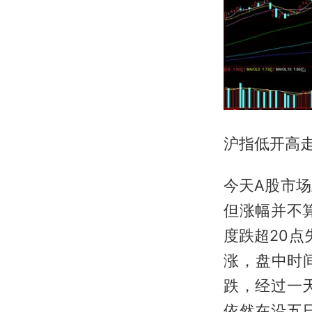
沪指低开高走
今天A股市
但涨幅并不
度跌超20点
涨，盘中时
跌，经过一
依然在沿五