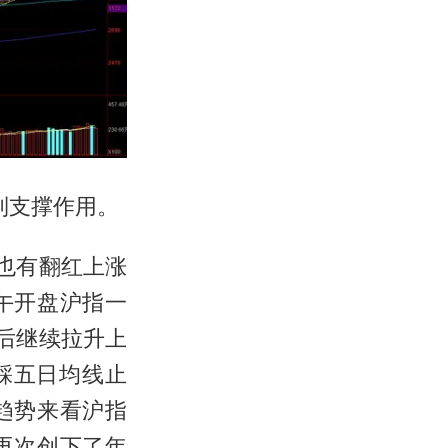
到支撑作用。
也有翻红上涨
午开盘沪指一
午后继续拉升上
踩五日均线止
趋势来看沪指
再次创下了年