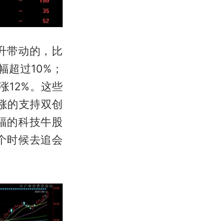
升带动的，比
超过10%；
涨12%。这些
涨的支持双创
幅的科技牛股
个时候去追会