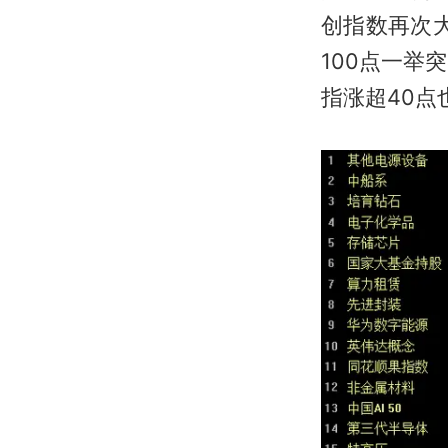
创指数再次
100点一举
指涨超40点