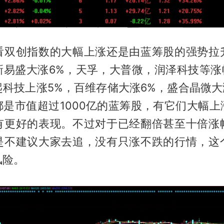
看双创指数的大幅上涨还是由蓝筹股的强势拉
新易盛大涨6%，天孚，大普微，润泽科技等涨幅
科技上涨5%，百维存储大涨6%，盛合晶微大
都是市值超过1000亿的蓝筹股，有它们大幅上
有更好的表现。不过对于已经翻倍甚至十倍涨
是不建议大家去追，没有只涨不跌的行情，这
风险。