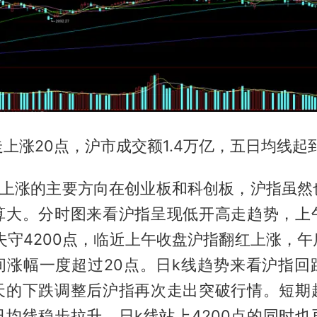
上涨20点，沪市成交额1.4万亿，五日均线起
场上涨的主要方向在创业板和科创板，沪指虽然
算大。分时图来看沪指呈现低开高走趋势，上
失守4200点，临近上午收盘沪指翻红上涨，
间涨幅一度超过20点。日k线趋势来看沪指回
天的下跌调整后沪指再次走出突破行情。短期
日均线稳步拉升，日k线站上4200点的同时也