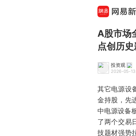
A股市场
点创历史
投资观
2026-05-13
其它电源设
金持股，先
中电源设备
了两个交易
技题材强势