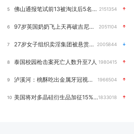
佛山通报笔试前13被淘汰后5名进体检
2151354
5
97岁英国奶奶飞上天再破吉尼斯纪录
2051104
6
27岁女子组织卖淫集团被悬赏通缉
2005844
7
泰国校园枪击案死亡人数升至7人
1980415
8
泸溪河：桃酥吃出金属牙冠视频不实
1966504
9
美国将对多晶硅衍生品加征15%关税
1833018
10