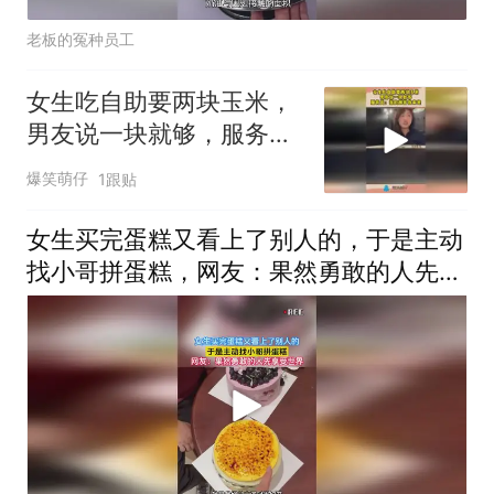
老板的冤种员工
女生吃自助要两块玉米，
男友说一块就够，服务
员：我的顾客我来宠
爆笑萌仔
1跟贴
女生买完蛋糕又看上了别人的，于是主动
找小哥拼蛋糕，网友：果然勇敢的人先享
受世界