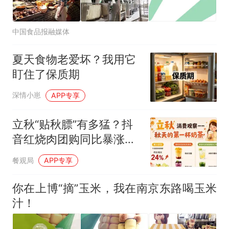
中国食品报融媒体
夏天食物老爱坏？我用它
盯住了保质期
深情小崽
APP专享
立秋“贴秋膘”有多猛？抖
音红烧肉团购同比暴涨
75%
餐观局
APP专享
你在上博“摘”玉米，我在南京东路喝玉米
汁！