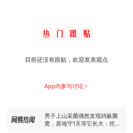
目前还没有跟贴，欢迎发表观点
那个在床头放菜刀的女孩，
热
因老师一句“跟我回家”改写了
人生
制裁瓜子饺子，美国怕什
新
App内参与讨论
么？
费大厨“全国小炒肉大王”称
号，仅凭视频评出？中国烹饪
协会回应
男子上山采菌偶然发现鸡枞菌
窝，原地守1天等它长大：挖了
140多朵
美国渔民钓获鲨鱼徒手将其拽