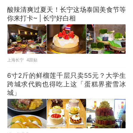
回大海 目击者直呼震惊 （视频
酸辣清爽过夏天！长宁这场泰国美食节等
来源：参考消息）
笔试第一被第二名传话劝弃考
你来打卡~ | 长宁好白相
官方通报
那个在床头放菜刀的女孩，
热
因老师一句“跟我回家”改写了
人生
上海长宁
4跟贴
6寸2斤的鲜榴莲千层只卖55元？大学生
跨城求代购也得吃上这「蛋糕界蜜雪冰
城」