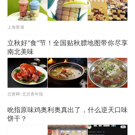
上海黄浦
立秋好“食”节！全国贴秋膘地图带你尽享
南北美味
北青网-北京青年报
吮指原味鸡奥利奥真出了，什么逆天口味
饼干？