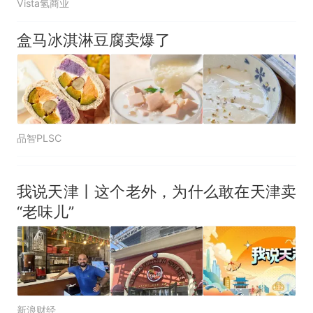
Vista氢商业
盒马冰淇淋豆腐卖爆了
品智PLSC
我说天津丨这个老外，为什么敢在天津卖
“老味儿”
新浪财经