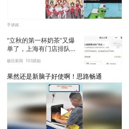
手谈姬
“立秋的第一杯奶茶”又爆
单了，上海有门店排队超
500杯，店员：今天奶茶
极目新闻
103跟贴
店都很忙，要等2个多小
时
果然还是新脑子好使啊！思路畅通