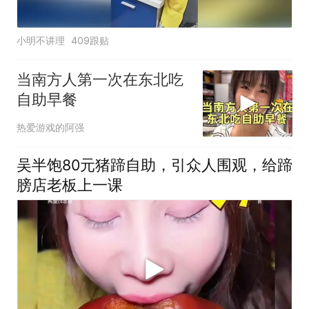
小明不讲理
409跟贴
当南方人第一次在东北吃
自助早餐
热爱游戏的阿强
吴半饱80元猪蹄自助，引众人围观，给蹄
膀店老板上一课