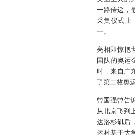
一路传递，
采集仪式上
一。
亮相即惊艳世
国队的奥运
时，来自广
了第二枚奥
曾国强曾告
从北京飞到
达洛杉矶后
运村基于大