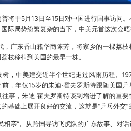
普将于5月13日至15日对中国进行国事访问
、国际局势纷繁复杂的当下，中美元首这次会晤
0年代，广东香山籍华商陈芳，将家乡的一棵荔枝
国荔枝移植到美国的最早一株。
枝树，中美建交近半个世纪走过风雨历程。197
之前，年仅15岁的朱迪·霍夫罗斯特跟随美国乒
段往事，朱迪·霍夫罗斯特谈到增进了解的重要
的基础上展开良好的交流，这就是“乒乓外交”
于民相亲”。从跨国寻访飞虎队的广东故事、对话