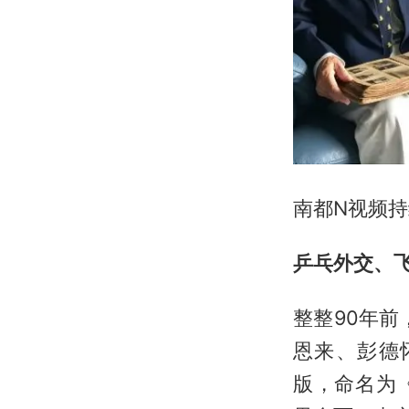
南都N视频
乒乓外交、
整整90年
恩来、彭德
版，命名为