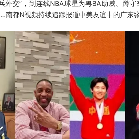
乓外交”，到连线NBA球星为粤BA助威、蹲
……南都N视频持续追踪报道中美友谊中的广东