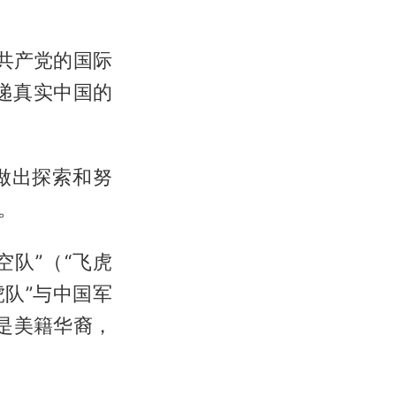
国共产党的国际
递真实中国的
做出探索和努
。
空队”（“飞虎
队”与中国军
%是美籍华裔，