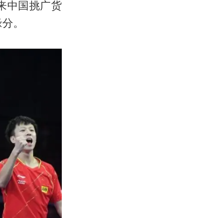
守来中国挑广货
缘分。