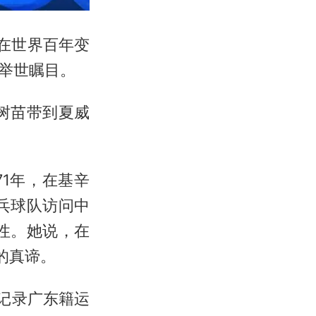
。在世界百年变
举世瞩目。
树苗带到夏威
1年，在基辛
乓球队访问中
性。她说，在
的真谛。
记录广东籍运