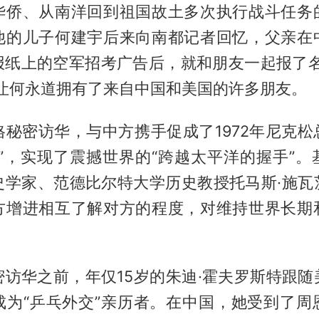
华侨、从南洋回到祖国故土多次执行战斗任务
他的儿子何建宇后来向南都记者回忆，父亲在
报纸上的空军招考广告后，就和朋友一起报了名
，让何永道拥有了来自中国和美国的许多朋友。
辛格秘密访华，与中方携手促成了1972年尼克
旅”，实现了震撼世界的“跨越太平洋的握手”。
史学家、范德比尔特大学历史教授托马斯·施瓦
方增进相互了解对方的程度，对维持世界长期
。
密访华之前，年仅15岁的朱迪·霍夫罗斯特跟随
成为“乒乓外交”亲历者。在中国，她受到了周