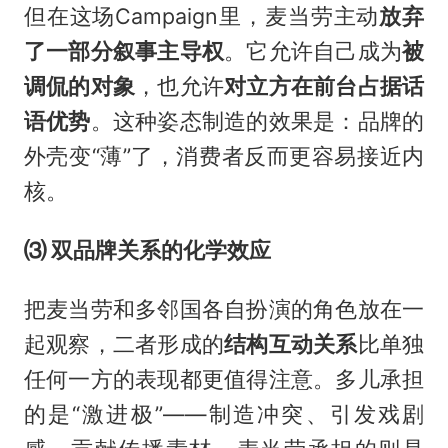
但在这场Campaign里，麦当劳主动
放弃
了一部分叙事主导权
。它允许自己成为
被
调侃的对象
，也允许
对立方在前台占据话
语优势
。这种姿态制造的效果是：品牌的
外壳变“薄”了，消费者反而更容易接近内
核。
⑶ 双品牌关系的化学效应
把麦当劳和多邻国各自扮演的角色放在一
起观察，二者形成的
结构互动关系
比单独
任何一方的表现都更值得注意。多儿承担
的是“激进极”——制造冲突、引发戏剧