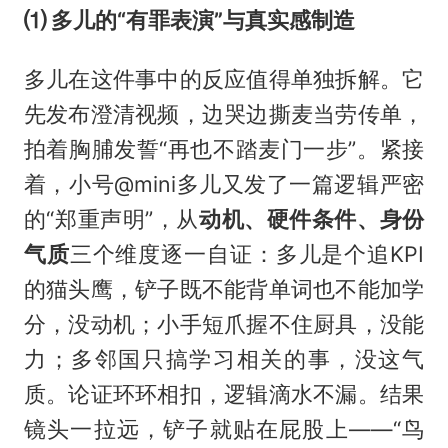
⑴ 多儿的“有罪表演”与真实感制造
多儿在这件事中的反应值得单独拆解。它
先发布澄清视频，边哭边撕麦当劳传单，
拍着胸脯发誓“再也不踏麦门一步”。紧接
着，小号@mini多儿又发了一篇逻辑严密
的“郑重声明”，从
动机、硬件条件、身份
气质
三个维度逐一自证：多儿是个追KPI
的猫头鹰，铲子既不能背单词也不能加学
分，没动机；小手短爪握不住厨具，没能
力；多邻国只搞学习相关的事，没这气
质。论证环环相扣，逻辑滴水不漏。结果
镜头一拉远，铲子就贴在屁股上——“鸟