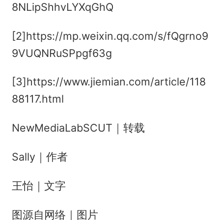
8NLipShhvLYXqGhQ
[2]https://mp.weixin.qq.com/s/fQgrno9
9VUQNRuSPpgf63g
[3]https://www.jiemian.com/article/118
88117.html
NewMediaLabSCUT｜转载
Sally｜作者
王怡｜文字
图源自网络｜图片