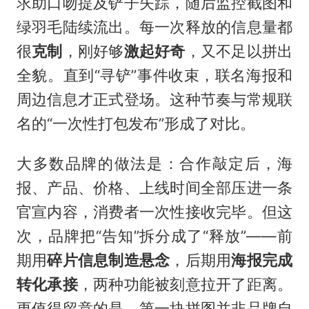
求助口吻提及铲子失踪，随后监控截图和
绿羽毛陆续流出。每一次释放的信息量都
很
克制
，刚好够
激起好奇
，又不足以拼出
全貌。直到“寻铲”事件收束，联名海报和
周边信息才正式登场。这种节奏与常规联
名的“一次性打包发布”形成了对比。
大多数品牌的做法是：合作敲定后，海
报、产品、价格、上线时间全部压进一条
官宣内容，消费者一次性接收完毕。但这
次，品牌把“告知”拆分成了“释放”——前
期用
碎片信息制造悬念
，后期用
海报完成
转化承接
，两种功能被刻意拉开了距离。
更值得留意的是，第一块拼图并非品牌自