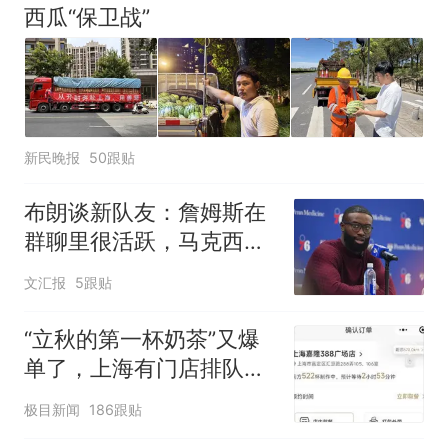
西瓜“保卫战”
新民晚报
50跟贴
布朗谈新队友：詹姆斯在
群聊里很活跃，马克西最
早联系我
文汇报
5跟贴
“立秋的第一杯奶茶”又爆
单了，上海有门店排队超
500杯，店员：今天奶茶
极目新闻
186跟贴
店都很忙，要等2个多小