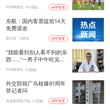
环球网资讯
161跟贴
APP专享
东航：国内客票提前14天
免费退改
新京报
14跟贴
APP专享
“我能看到别人看不到的东
西……”一男子中午吃见手
青没事，晚上再吃却出现
环球网资讯
53跟贴
幻觉被紧急送医！
外交部就广岛核爆81周年
答记者问
央视新闻客户端
21跟贴
APP专享