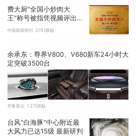
费大厨"全国小炒肉大
王"称号被指凭视频评出
官方回应
中国新闻周刊
2751跟贴
余承东：尊界V800、V680新车24小时大
定突破3500台
齐鲁壹点
1.2万跟贴
台风"白海豚"中心附近最
大风力已达15级 最新研判