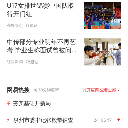
时
U17女排世锦赛中国队取
得开门红
齐鲁壹点
11跟贴
中传部分专业明年不再艺
考 毕业生称面试曾被问
“如何策划晚会” 专家：遏
红星新闻
78跟贴
制“艺考捷径化”
网易热搜
每30分钟更新
打开应用 查看全部
夯实基础开新局
泉州市委书记张毅恭被查
2410647
1