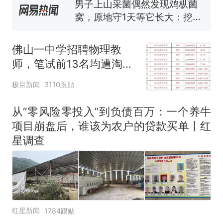
协会回应
男子上山采菌偶然发现鸡枞菌
窝，原地守1天等它长大：挖了
140多朵
美国渔民钓获鲨鱼徒手将其拽
回大海 目击者直呼震惊 （视频
佛山一中学招聘物理教
来源：参考消息）
笔试第一被第二名传话劝弃考
师，笔试前13名均遭淘
官方通报
汰？教育局：已叫停招
那个在床头放菜刀的女孩，
热
极目新闻
3110跟贴
聘，成立调查组全面核查
因老师一句“跟我回家”改写了
人生
从“零风险零投入”到负债百万：一个养牛
项目崩盘后，谁该为农户的贷款买单丨红
星调查
红星新闻
1784跟贴