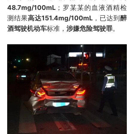
48.7mg/100mL
；罗某某的血液酒精检
测结果
高达151.4mg/100mL
，已达到
醉
酒驾驶机动车
标准，
涉嫌危险驾驶罪
。