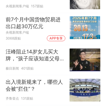
央视新闻客户端
157跟贴
前7个月中国货物贸易进
出口超30万亿元
央视新闻客户端
3068跟贴
APP专享
汪峰阻止14岁女儿买大
牌，“孩子应该知道父母的
不易”，称自己买衣服80%
极目新闻
401跟贴
都在淘宝
出入境新规来了，哪些人
会被“拦住”？
齐鲁壹点
131跟贴