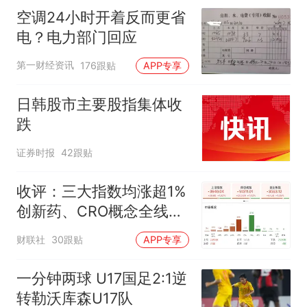
空调24小时开着反而更省
电？电力部门回应
第一财经资讯
176跟贴
APP专享
日韩股市主要股指集体收
跌
证券时报
42跟贴
收评：三大指数均涨超1%
创新药、CRO概念全线走
强
财联社
30跟贴
APP专享
一分钟两球 U17国足2:1逆
转勒沃库森U17队