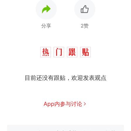
分享
2赞
目前还没有跟贴，欢迎发表观点
那个在床头放菜刀的女孩，
热
因老师一句“跟我回家”改写了
人生
制裁瓜子饺子，美国怕什
新
App内参与讨论
么？
费大厨“全国小炒肉大王”称
号，仅凭视频评出？中国烹饪