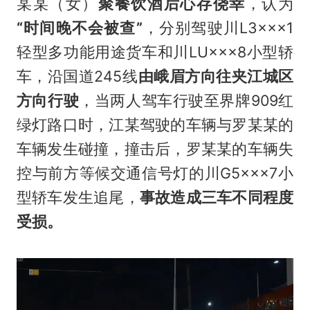
某某（女）
聚餐饮酒后
心存侥幸
，认为
“时间晚不会被查”
，分别驾驶川L3×××1
轻型多功能用途货车和川LU×××8小型轿
车，沿国道245线
由峨眉方向往夹江城区
方向行驶
，当两人驾车行驶至界牌909红
绿灯路口时，江某驾驶的车辆与罗某某的
车辆发生碰撞，撞击后，罗某某的车辆失
控与前方等候交通信号灯的川G5×××7小
型轿车发生追尾，
事故
造成
三车不同程度
受损。