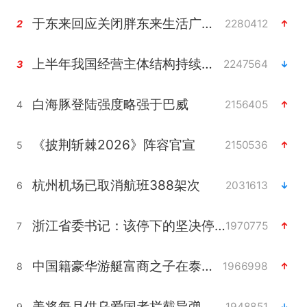
于东来回应关闭胖东来生活广场店
2280412
2
上半年我国经营主体结构持续优化
2247564
3
白海豚登陆强度略强于巴威
2156405
4
《披荆斩棘2026》阵容官宣
2150536
5
杭州机场已取消航班388架次
2031613
6
浙江省委书记：该停下的坚决停下来
1970775
7
中国籍豪华游艇富商之子在泰国被杀
1966998
8
美将每月供乌爱国者拦截导弹
1948851
9