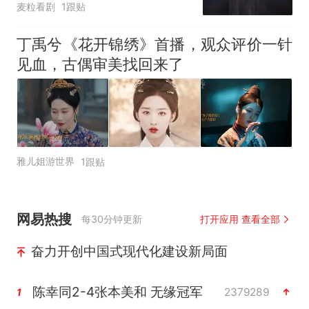
麦粒看剧
1跟贴
丁禹兮《花开锦绣》首播，观众评价一针
见血，古偶审美找回来了
雅儿姐游世界
1跟贴
网易热搜
每30分钟更新
打开应用 查看全部
奋力开创中国式现代化建设新局面
陈幸同2-4张本美和 无缘冠军
2379289
1