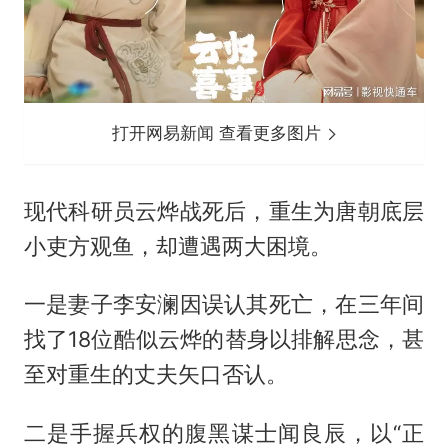
打开网易新闻 查看更多图片
现代科研员云烨战死后，重生为唐朝底层
小吏方观鱼，却遭遇两大困境。
一是妻子李安澜因误认其死亡，在三年间
找了18位酷似云烨的替身以排解思念，甚
至对重生的丈夫矢口否认。
二是手握兵权的腹黑谋士闻良辰，以“正