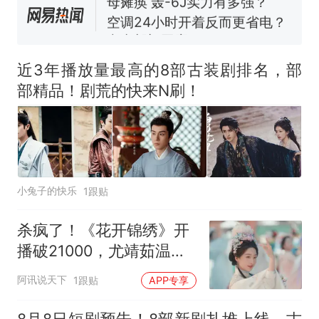
空调24小时开着反而更省电？
电力部门回应
台风"白海豚"登陆 中心附近最
大风力14级
近3年播放量最高的8部古装剧排名，部
十多万人报名的考试，成绩
热
部精品！剧荒的快来N刷！
全部作废，公平么？
小兔子的快乐
1跟贴
杀疯了！《花开锦绣》开
播破21000，尤靖茹温峥
嵘惊艳，女配封神
阿讯说天下
1跟贴
APP专享
8月8日短剧预告！8部新剧扎堆上线，古