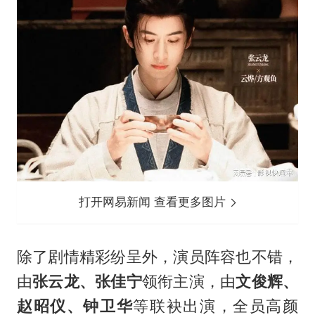
打开网易新闻 查看更多图片
除了剧情精彩纷呈外，演员阵容也不错，
由
张云龙
、
张佳宁
领衔主演，由
文俊辉、
赵昭仪、钟卫华
等联袂出演，全员高颜