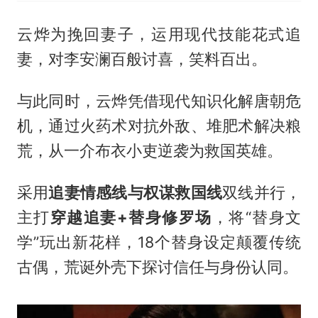
云烨为挽回妻子，运用现代技能花式追
妻，对李安澜百般讨喜，笑料百出。
与此同时，云烨凭借现代知识化解唐朝危
机，通过火药术对抗外敌、堆肥术解决粮
荒，从一介布衣小吏逆袭为救国英雄。
采用
追妻情感线与权谋救国线
双线并行，
主打
穿越追妻+替身修罗场
，将“替身文
学”玩出新花样，18个替身设定颠覆传统
古偶，荒诞外壳下探讨信任与身份认同。