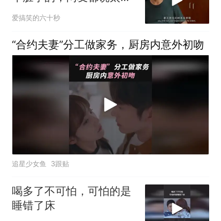
气了，爆笑怼
爱搞笑的六十秒
“合约夫妻”分工做家务，厨房内意外初吻
追星少女鱼
3跟贴
喝多了不可怕，可怕的是
睡错了床