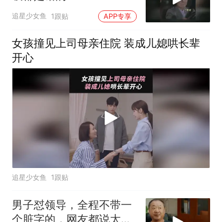
追星少女鱼
1跟贴
APP专享
女孩撞见上司母亲住院 装成儿媳哄长辈
开心
追星少女鱼
1跟贴
男子怼领导，全程不带一
个脏字的，网友都说太解