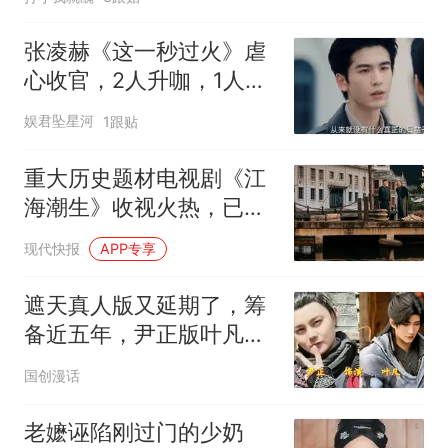
张凌赫《这一秒过火》虐
心收官，2人升咖，1人翻
红，只有她被骂惨
娱君坠星河
1跟贴
重大历史题材电视剧《江
海潮生》收视火热，已播
16集观众收视3.5亿人次
现代快报
APP专享
遮天真人版又延期了，筹
备近五年，尹正版叶凡还
能看到吗？
国创漫话
老嬷诬陷刚过门的少奶