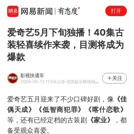
打开
爱奇艺5月下旬独播！40集古
装轻喜续作来袭，目测将成为
爆款
影视快通车
关注
2026-05-13 11:59
·山东
·优质娱乐领域创作者
爱奇艺五月迎来了不少口碑好剧，像
《佳
偶天成》《低智商犯罪》《喀什恋歌》
等，还有已经定档的古装剧
《家业》
，都
备受观众喜爱。