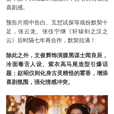
喜剧感。
预告片雨中告白、互怼试探等戏份默契十
足，张云龙、张佳宁继《轩辕剑之汉之
云》后时隔七年再合作，默契拉满！
除此之外，文俊辉饰演腹黑谋士闻良辰，
冷面毒舌人设、紫衣高马尾造型引爆话
题；赵昭仪则化身古灵精怪的霍香，增添
喜剧氛围，强化情感冲突。