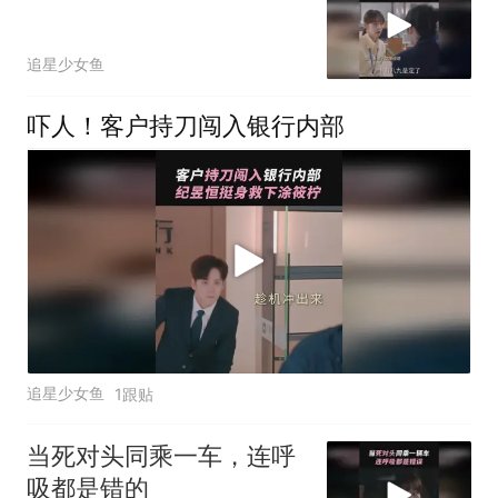
追星少女鱼
吓人！客户持刀闯入银行内部
追星少女鱼
1跟贴
当死对头同乘一车，连呼
吸都是错的