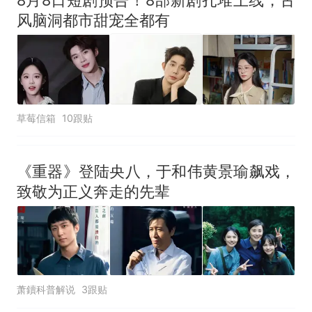
风脑洞都市甜宠全都有
草莓信箱
10跟贴
《重器》登陆央八，于和伟黄景瑜飙戏，
致敬为正义奔走的先辈
萧鑟科普解说
3跟贴