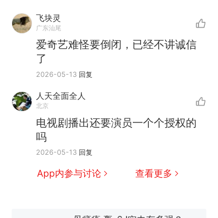
飞块灵
广东汕尾
爱奇艺难怪要倒闭，已经不讲诚信
了
2026-05-13
回复
人天全面全人
北京
十多万人报名的考试，成绩
热
电视剧播出还要演员一个个授权的
全部作废，公平么？
吗
全球唯一没有法定首都的国
新
2026-05-13
回复
家，刚改国名，总统就邀请中
国大使骑行绕了几乎整个国境
搬家报价570元，搬到楼下交
App内参与讨论
查看更多
线一圈，还曾两次到中国寻根
5060元才肯搬上楼！女子傻眼
了……
视频丨只要一枚命中就能让航
母瘫痪 轰-6J实力有多强？