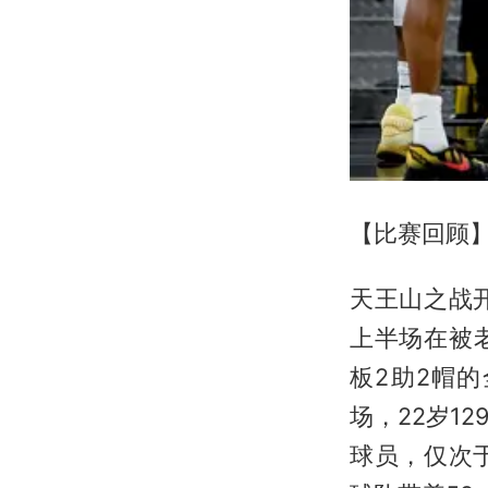
【比赛回顾
天王山之战
上半场在被
板2助2帽
场，22岁1
球员，仅次