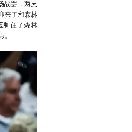
场战罢，两支
迎来了和森林
压制住了森林
点。