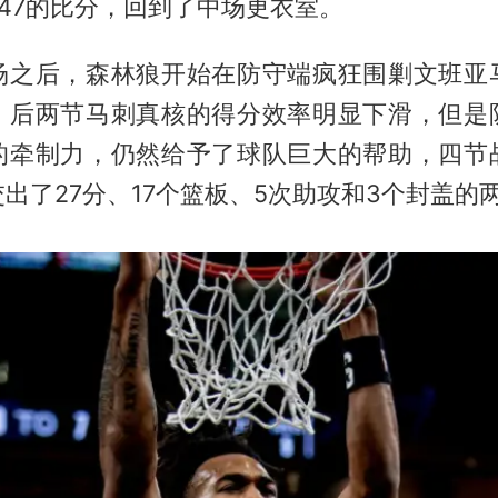
-47的比分，回到了中场更衣室。
场之后，森林狼开始在防守端疯狂围剿文班亚
，后两节马刺真核的得分效率明显下滑，但是
的牵制力，仍然给予了球队巨大的帮助，四节
出了27分、17个篮板、5次助攻和3个封盖的