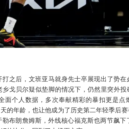
】
开打之后，文班亚马就身先士卒展现出了势在
老乡戈贝尔疑似垫脚的情况下，仍然里突外投砍下
的全面个人数据，多次奉献精彩的暴扣更是点
29天的年龄，也让他成为了历史第二年轻季后赛半
于勒布朗詹姆斯，外线核心福克斯也两节飙下了