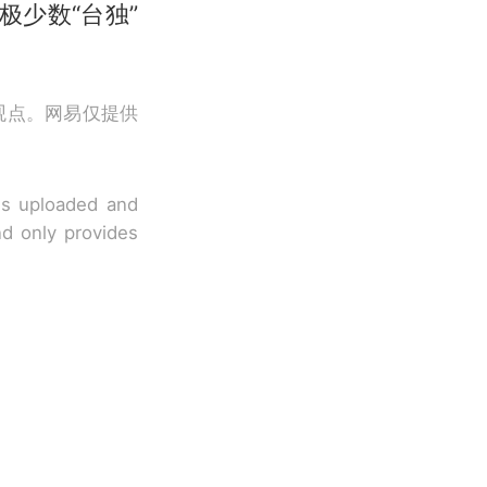
极少数“台独”
观点。网易仅提供
 is uploaded and
nd only provides