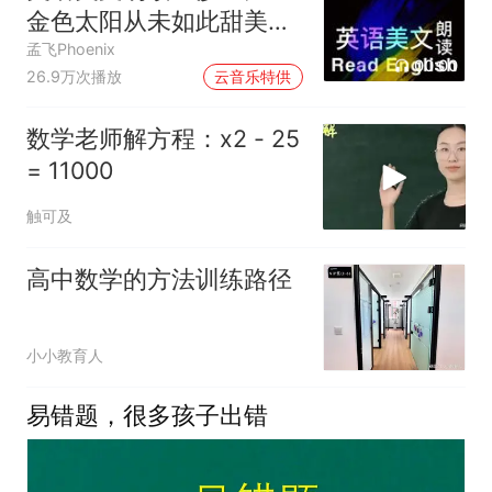
金色太阳从未如此甜美吻
过
孟飞Phoenix
00:00
26.9万次播放
云音乐特供
数学老师解方程：x2 - 25
= 11000
触可及
高中数学的方法训练路径
小小教育人
易错题，很多孩子出错