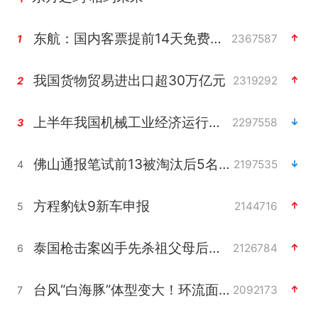
东航：国内客票提前14天免费退改
2367587
1
我国货物贸易进出口超30万亿元
2319292
2
上半年我国机械工业经济运行稳中有进
2297558
3
佛山通报笔试前13被淘汰后5名进体检
2197535
4
方程豹钛9新车申报
2144716
5
泰国枪击案凶手先杀祖父母后行凶
2126784
6
台风“白海豚”体型变大！环流面积接近13个浙江那么大
2092173
7