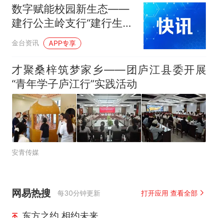
数字赋能校园新生态——
建行公主岭支行“建行生
活”智慧食堂项目落地公主
金台资讯
APP专享
岭市第一中学
才聚桑梓筑梦家乡——团庐江县委开展
“青年学子庐江行”实践活动
安青传媒
网易热搜
每30分钟更新
打开应用 查看全部
东方之约 相约未来