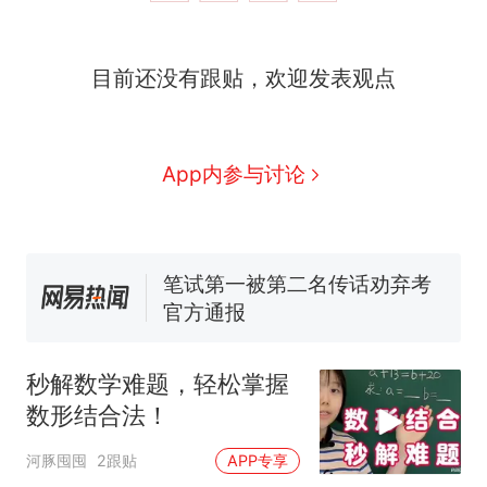
么？
费大厨“全国小炒肉大王”称
目前还没有跟贴，欢迎发表观点
号，仅凭视频评出？中国烹饪
协会回应
男子上山采菌偶然发现鸡枞菌
窝，原地守1天等它长大：挖了
140多朵
美国渔民钓获鲨鱼徒手将其拽
App内参与讨论
回大海 目击者直呼震惊 （视频
来源：参考消息）
笔试第一被第二名传话劝弃考
官方通报
那个在床头放菜刀的女孩，
热
因老师一句“跟我回家”改写了
人生
秒解数学难题，轻松掌握
数形结合法！
河豚囤囤
2跟贴
APP专享