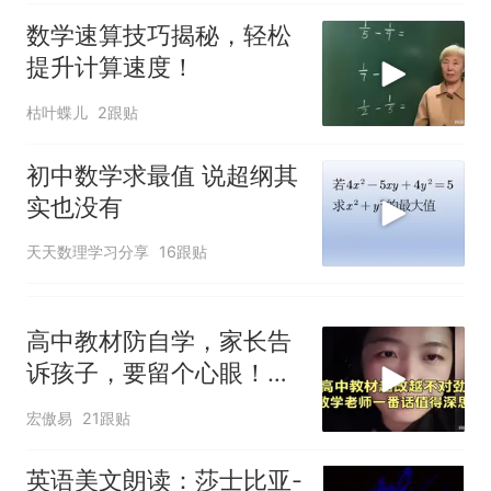
数学速算技巧揭秘，轻松
提升计算速度！
枯叶蝶儿
2跟贴
初中数学求最值 说超纲其
实也没有
天天数理学习分享
16跟贴
高中教材防自学，家长告
诉孩子，要留个心眼！听
数学老师怎么说！
宏傲易
21跟贴
英语美文朗读：莎士比亚-