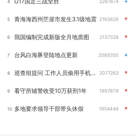
U17国足三战全胜
2297674
4
青海海西州茫崖市发生3.1级地震
2193426
5
我国编制完成新版全月地质图
2137328
6
台风白海豚登陆地点更新
2089350
7
巡查组提问 工作人员偷用手机查答案
2077262
8
看守所辅警收受10万获刑1年
1997879
9
多地要求领导干部带头休假
1954446
10