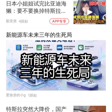
日本小姐姐试完比亚迪海
獭：要不要换掉特斯拉
呢？
眼里酒
4跟贴
APP专享
新能源车未来三年的生死局
爱旅游的小g
1跟贴
特斯拉突然大降价，国产