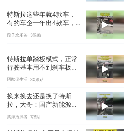
特斯拉这些年就4款车，
有的车企一年出4款车，
打开前备箱找到原因
段子欢乐谷
3跟贴
特斯拉单踏板模式，正常
行驶基本用不到刹车板，
为什么要被禁用？
阿酞侃生活
30跟贴
换来换去还是换了特斯
拉，大哥：国产新能源，
续航打5折说是通病
笑海拾贝者
1跟贴