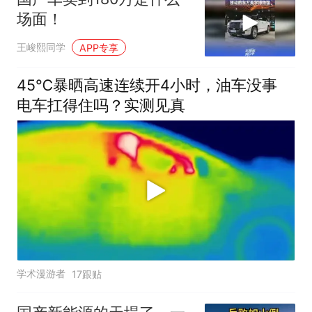
场面！
王峻熙同学
APP专享
45℃暴晒高速连续开4小时，油车没事
电车扛得住吗？实测见真
学术漫游者
17跟贴