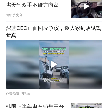
劣天气双手不碰方向盘
装甲铲史官
深蓝CEO正面回应争议，邀大家到店试驾
验真
齐鲁频道
1跟贴
韩国上半年电车销售三分