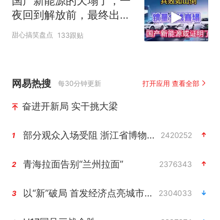
国产新能源的天塌了，一
夜回到解放前，最终出路
在哪里！1
甜心搞笑盘点
133跟贴
网易热搜
每30分钟更新
打开应用 查看全部
奋进开新局 实干挑大梁
部分观众入场受阻 浙江省博物馆致歉
2420252
1
青海拉面告别“兰州拉面”
2376343
2
以“新”破局 首发经济点亮城市消费活力
2304033
3