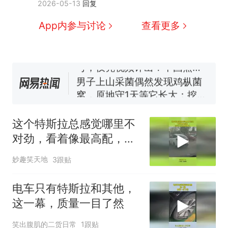
2026-05-13
回复
因老师一句“跟我回家”改写了
人生
制裁瓜子饺子，美国怕什
新
App内参与讨论
查看更多
么？
费大厨“全国小炒肉大王”称
号，仅凭视频评出？中国烹饪
协会回应
男子上山采菌偶然发现鸡枞菌
窝，原地守1天等它长大：挖了
140多朵
美国渔民钓获鲨鱼徒手将其拽
回大海 目击者直呼震惊 （视频
这个特斯拉总感觉哪里不
来源：参考消息）
笔试第一被第二名传话劝弃考
对劲，看着像最高配，凑
官方通报
近一看司机秒懂了
那个在床头放菜刀的女孩，
热
妙趣笑天地
3跟贴
因老师一句“跟我回家”改写了
人生
电车只有特斯拉和其他，
这一幕，质量一目了然
笑出腹肌的二货日常
1跟贴