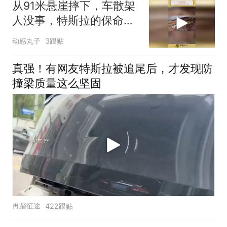
从91米悬崖摔下，车散架
人没事，特斯拉的保命密
码藏在底盘里
动感丸子
3跟贴
真强！有网友特斯拉被追尾后，才发现防
撞梁质量这么坚固
再踏征途
422跟贴