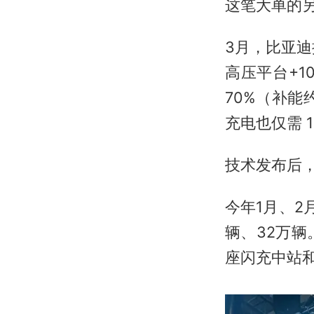
这笔大单的
3月，比亚迪
高压平台+1
70%（补能约
充电也仅需 
技术发布后
今年1月、2
辆、32万辆
座闪充中站和