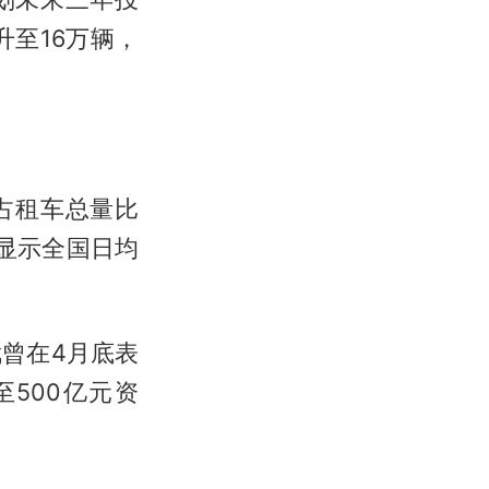
至16万辆，
占租车总量比
据显示全国日均
曾在4月底表
500亿元资