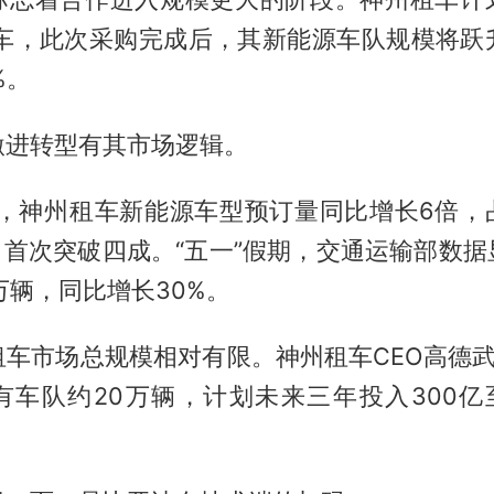
新车，此次采购完成后，其新能源车队规模将跃升
%。
激进转型有其市场逻辑。
春节，神州租车新能源车型预订量同比增长6倍，
%，首次突破四成。“五一”假期，交通运输部数
万辆，同比增长30%。
租车市场总规模相对有限。神州租车CEO高德武
有车队约20万辆，计划未来三年投入300亿至