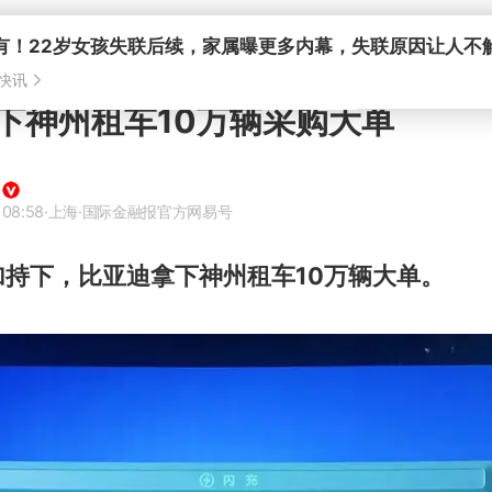
下神州租车10万辆采购大单
 08:58
·上海
·国际金融报官方网易号
加持下，比亚迪拿下神州租车10万辆大单。