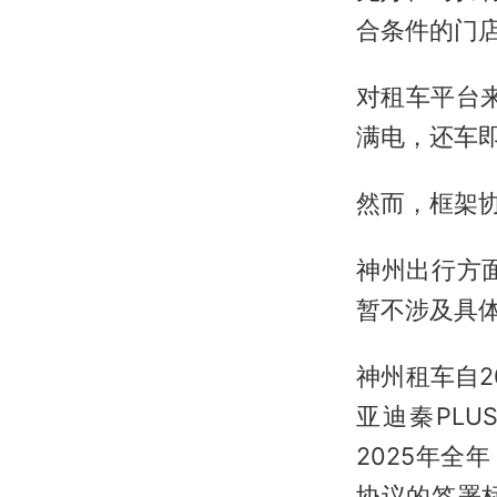
合条件的门
对租车平台
满电，还车即
然而，框架
神州出行方
暂不涉及具
神州租车自2
亚迪秦PLU
2025年全
协议的签署