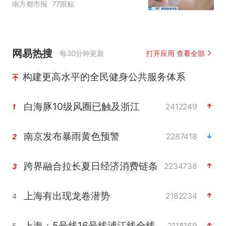
南方都市报
77跟贴
网易热搜
每30分钟更新
打开应用 查看全部
构建更高水平的全民健身公共服务体系
白海豚10级风圈已触及浙江
2412249
1
南京发布暴雨黄色预警
2287418
2
跨界融合拉长夏日经济消费链条
2234738
3
上海有出现龙卷潜势
2182234
4
上海：5号线16号线浦江线全线停运
2118169
5