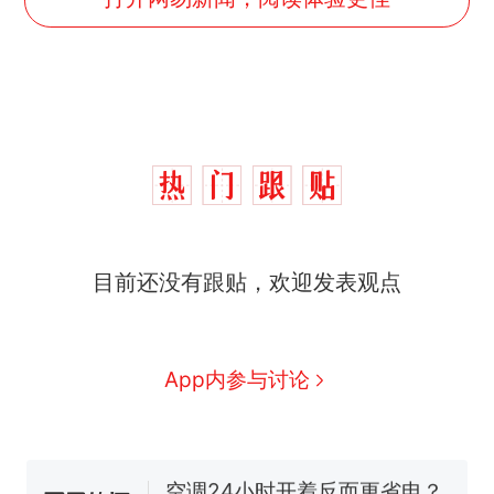
十多万人报名的考试，成绩
热
目前还没有跟贴，欢迎发表观点
全部作废，公平么？
全球唯一没有法定首都的国
新
家，刚改国名，总统就邀请中
国大使骑行绕了几乎整个国境
搬家报价570元，搬到楼下交
App内参与讨论
线一圈，还曾两次到中国寻根
5060元才肯搬上楼！女子傻眼
了……
视频丨只要一枚命中就能让航
母瘫痪 轰-6J实力有多强？
空调24小时开着反而更省电？