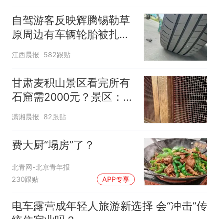
自驾游客反映辉腾锡勒草
原周边有车辆轮胎被扎，
修理店铺换胎价格高达千
江西晨报
582跟贴
元，官方发布情况通报
甘肃麦积山景区看完所有
石窟需2000元？景区：部
分石窟受特别保护，游客
潇湘晨报
82跟贴
可按需买
费大厨“塌房”了？
北青网-北京青年报
230跟贴
APP专享
电车露营成年轻人旅游新选择 会“冲击”传