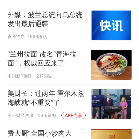
外媒：波兰总统向乌总统
发出最后通牒
参考消息
1696跟贴
“兰州拉面”改名“青海拉
面”，权威回应来了
中国新闻周刊
217跟贴
美财长：过两年 霍尔木兹
海峡就“不重要”了
第一财经资讯
4566跟贴
APP专享
费大厨"全国小炒肉大