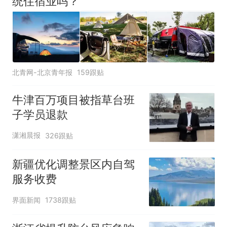
统住宿业吗？
北青网-北京青年报
159跟贴
牛津百万项目被指草台班
子学员退款
潇湘晨报
326跟贴
新疆优化调整景区内自驾
服务收费
界面新闻
1738跟贴