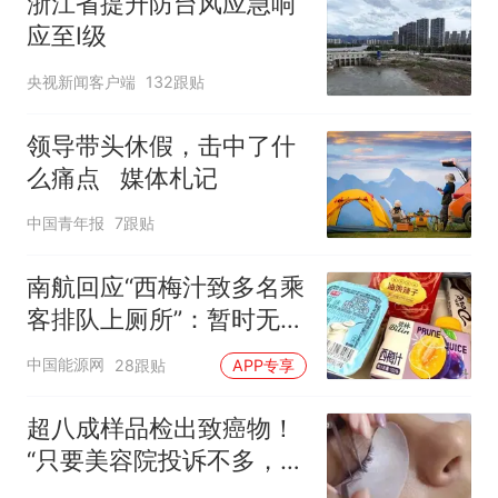
浙江省提升防台风应急响
应至Ⅰ级
央视新闻客户端
132跟贴
领导带头休假，击中了什
么痛点 媒体札记
中国青年报
7跟贴
南航回应“西梅汁致多名乘
客排队上厕所”：暂时无法
核查是否发放西梅汁
中国能源网
28跟贴
APP专享
超八成样品检出致癌物！
“只要美容院投诉不多，店
家就不会更换产品”