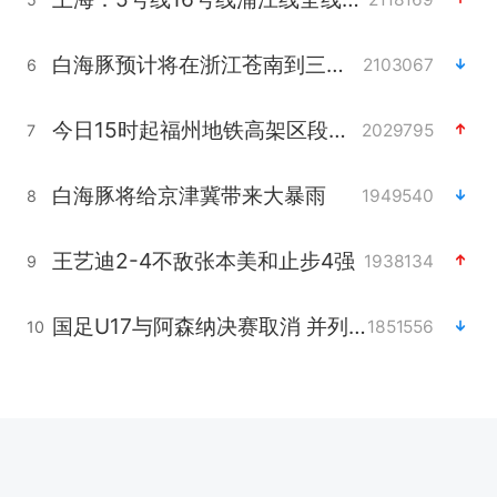
白海豚预计将在浙江苍南到三门一带登陆
2103067
6
今日15时起福州地铁高架区段停运
2029795
7
白海豚将给京津冀带来大暴雨
1949540
8
王艺迪2-4不敌张本美和止步4强
1938134
9
国足U17与阿森纳决赛取消 并列冠军
1851556
10