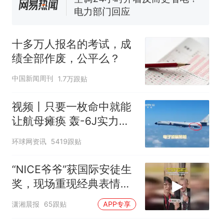
电力部门回应
佛山一中学招聘物理教师，笔
试前13名均遭淘汰？教育局：
十多万人报名的考试，成
已叫停招聘，成立调查组全面
十多万人报名的考试，成绩
热
绩全部作废，公平么？
核查
全部作废，公平么？
中国新闻周刊
1.7万跟贴
视频丨只要一枚命中就能
让航母瘫痪 轰-6J实力有
多强？
环球网资讯
5419跟贴
“NICE爷爷”获国际安徒生
奖，现场重现经典表情
包，向中国粉丝问好
潇湘晨报
65跟贴
APP专享