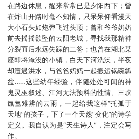
在路边休息，醒来常常已是夕阳西下；曾
在炸山开路时毫不知情，只呆呆仰看漫天
大小石头如炮弹飞过头顶；曾和爷爷奶奶
前去摇摇欲坠的云阳老城，寻找我那精神
分裂而后永远失踪的二爸；也曾在湖北某
座即将淹没的小镇，白天下河洗澡，半夜
却遭遇洪水，与爸爸妈妈一起搬运锅碗瓢
盆……这些幼年经验，伴随处处可闻的神
鬼灵巫叙述、江河无法预料的性情、三峡
氤氲难辨的云雨，一起给我这样“托孤于
天地”的孩子，下了一个天然“变化”的诗学
定义。我自认为是“天生诗人”，注定会写
作。