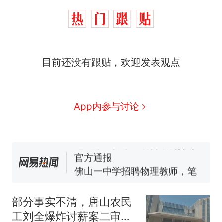
那个在床头放菜刀的女孩，
热
目前还没有跟贴，欢迎发表观点
因老师一句“跟我回家”改写了
人生
费大厨“全国小炒肉大王”称
新
号，仅凭视频评出？中国烹饪
协会回应
美国渔民钓获鲨鱼徒手将其拽
App内参与讨论
回大海 目击者直呼震惊 （视频
来源：参考消息）
笔试第一被第二名传话劝弃考
官方通报
佛山一中学招聘物理教师，笔
试前13名均遭淘汰？教育局：
已叫停招聘，成立调查组全面
台风"白海豚"中心附近最大风
核查
力已达15级 最新研判
部分事实不清，唐山农民
那个在床头放菜刀的女孩，
热
工刘全爆炸讨薪案二审裁