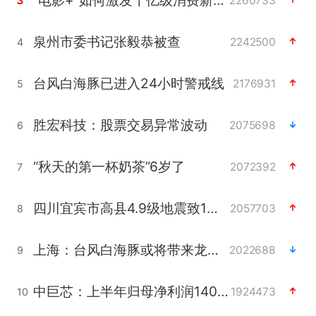
2260733
3
泉州市委书记张毅恭被查
2242500
4
台风白海豚已进入24小时警戒线
2176931
5
胜宏科技：股票交易异常波动
2075698
6
“秋天的第一杯奶茶”6岁了
2072392
7
四川宜宾市高县4.9级地震致1人死亡
2057703
8
上海：台风白海豚或将带来龙卷风
2022688
9
中巨芯：上半年归母净利润1405.77万元
1924473
10