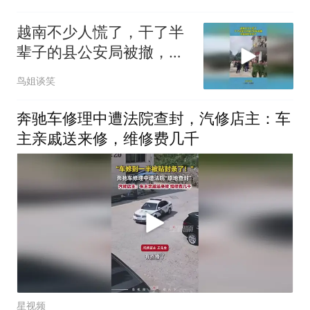
越南不少人慌了，干了半
辈子的县公安局被撤，铁
饭碗也不铁了
鸟姐谈笑
奔驰车修理中遭法院查封，汽修店主：车
主亲戚送来修，维修费几千
星视频