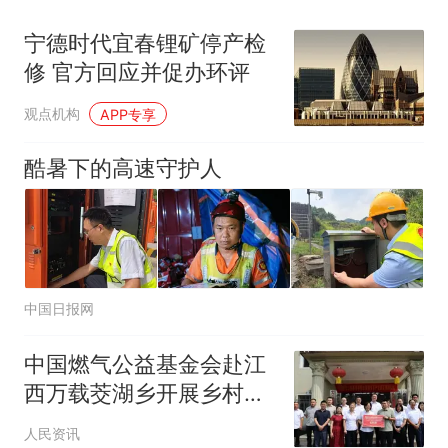
宁德时代宜春锂矿停产检
修 官方回应并促办环评
观点机构
APP专享
酷暑下的高速守护人
中国日报网
中国燃气公益基金会赴江
西万载茭湖乡开展乡村振
兴公益行
人民资讯