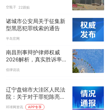
因老师一句“跟我回家”改写了
定发回重审
人生
空瓶子
22跟贴
诸城市公安局关于征集新
型黑恶犯罪线索的通告
半岛官网
南昌刑事辩护律师权威
2026解析，真实胜诉率与
专业评估
佰律说说
辽宁盘锦市大洼区人民法
院：关于对于罪犯陈亮作
出暂予监外执行决定的公
环球网资讯
APP专享