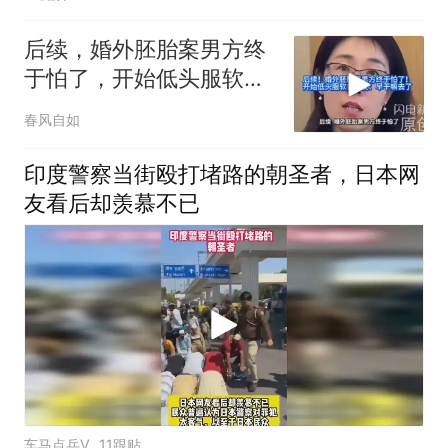
后续，婚外胚胎案男方终
于怕了，开始低头服软，
网友：早干嘛去了
春风自如
印度警察当街殴打堵路的朝圣者，日本网
友看后却羡慕不已
车马点兵V
11跟贴