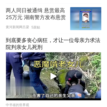
两人同日被通缉 悬赏最高
25万元 湖南警方发布悬赏
黄河新闻网吕梁
5跟贴
到底要多丧心病狂，才让一位母亲力求法
院判亲女儿死刑
中书省的世界观