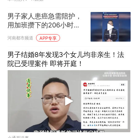
男子家人患癌急需陪护，
用加班攒下的206小时调
休被拒，毅然辞职并把公
河南都市频道
APP专享
司告上法庭 #陪护 #调休
#加班
男子结婚8年发现3个女儿均非亲生！法
院已受理案件 即将开庭！
小通哥说事