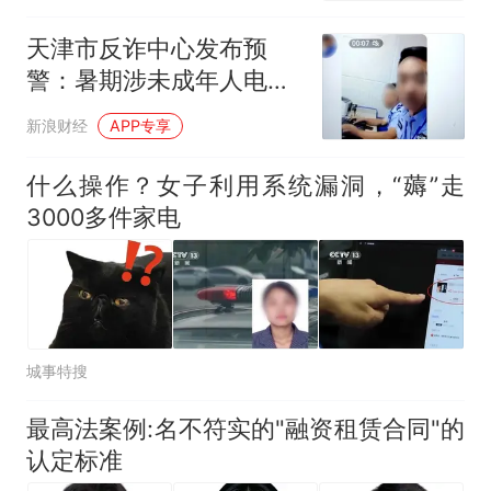
示
天津市反诈中心发布预
警：暑期涉未成年人电诈
高发
新浪财经
APP专享
什么操作？女子利用系统漏洞，“薅”走
3000多件家电
城事特搜
最高法案例:名不符实的"融资租赁合同"的
认定标准