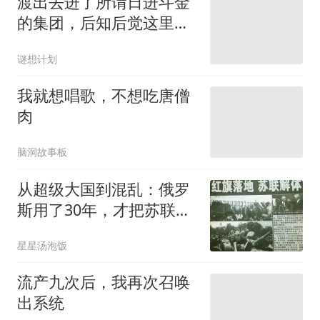
渡出去进了所谓日进斗金
的集团，后知后觉这里是
危险的陷阱
谜想计划
我就想唱歌，不想吃唐僧
肉
脑洞故事板
从超级大国到混乱：俄罗
斯用了30年，才把苏联解
体的账算清楚
星星汤泡饭
流产九次后，我再次召唤
出系统