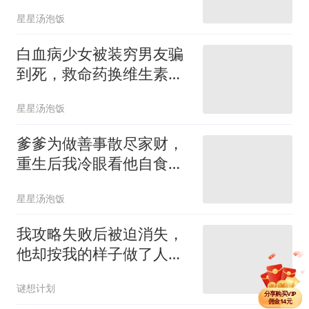
星星汤泡饭
白血病少女被装穷男友骗
到死，救命药换维生素，
看清他后全校炸了
星星汤泡饭
爹爹为做善事散尽家财，
重生后我冷眼看他自食恶
果
星星汤泡饭
我攻略失败后被迫消失，
他却按我的样子做了人
偶，喊她老婆
分享单篇
佣金39.5元
谜想计划
分享购买VIP
佣金14元