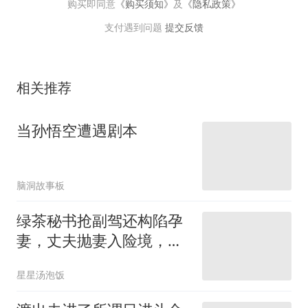
购买即同意
《购买须知》
及
《隐私政策》
支付遇到问题
提交反馈
相关推荐
当孙悟空遭遇剧本
脑洞故事板
绿茶秘书抢副驾还构陷孕
妻，丈夫抛妻入险境，铁
证曝光全网怒了
星星汤泡饭