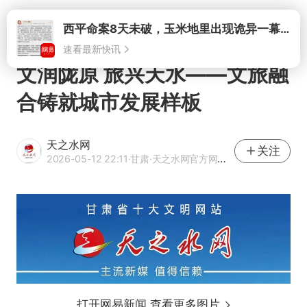
打开
西平命案8天未破，玉米地里出现诡异一幕，我突然想起了欧金中
速看最新快讯
文润陇原 旅兴天水——文旅融
合铸就城市发展样板
天之水网
关注
2026-05-12 22:11
·甘肃
·天之水网官方网易号
打开网易新闻 查看更多图片