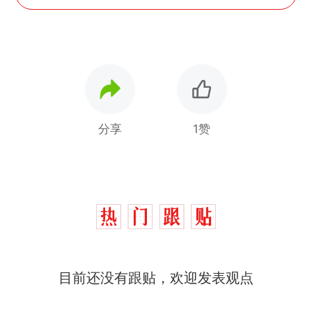
分享
1赞
那个在床头放菜刀的女孩，
热
因老师一句“跟我回家”改写了
人生
费大厨“全国小炒肉大王”称
新
目前还没有跟贴，欢迎发表观点
号，仅凭视频评出？中国烹饪
协会回应
美国渔民钓获鲨鱼徒手将其拽