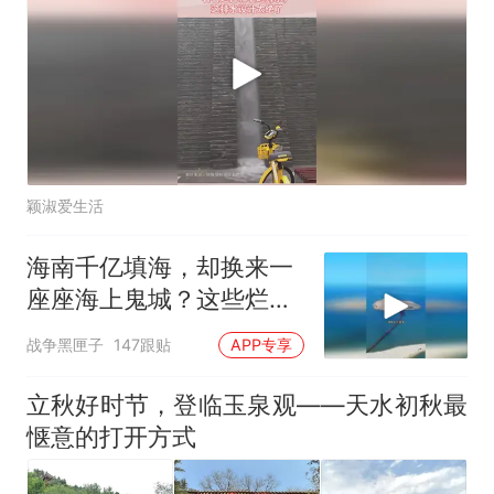
颖淑爱生活
海南千亿填海，却换来一
座座海上鬼城？这些烂摊
子未来该何去何从
战争黑匣子
147跟贴
APP专享
立秋好时节，登临玉泉观——天水初秋最
惬意的打开方式