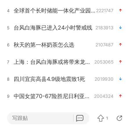
全球首个长时储能一体化产业园量产
2221747
4
台风白海豚已进入24小时警戒线
2183913
5
秋天的第一杯奶茶怎么选
2107487
6
上海：台风白海豚或将带来龙卷风
2053065
7
四川宜宾高县4.9级地震致1死
2019930
8
中国女篮70-67险胜尼日利亚女篮
2004324
9
中巨芯：上半年归母净利润1405.77万元
1894519
10
写跟贴
1