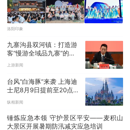
洛阳印象
九寨沟县双河镇：打造游
客“慢游全域品九寨”的第
一站
上游新闻
台风“白海豚”来袭 上海迪
士尼8月9日提前至20点闭
园 游客可无损退改行程
纵相新闻
锤炼应急本领 守护景区平安——麦积山
大景区开展暑期防汛减灾应急培训