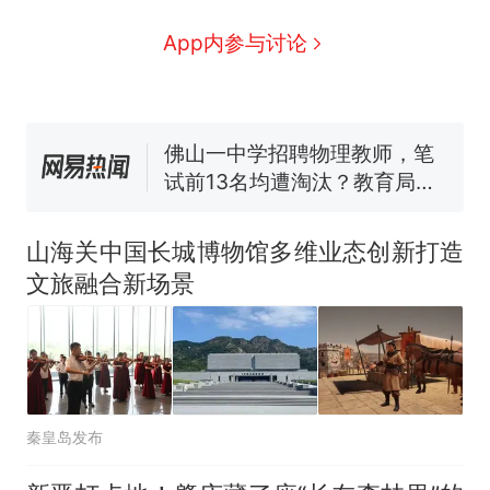
回大海 目击者直呼震惊 （视频
来源：参考消息）
笔试第一被第二名传话劝弃考
App内参与讨论
官方通报
佛山一中学招聘物理教师，笔
试前13名均遭淘汰？教育局：
已叫停招聘，成立调查组全面
台风"白海豚"中心附近最大风
核查
力已达15级 最新研判
那个在床头放菜刀的女孩，
热
因老师一句“跟我回家”改写了
山海关中国长城博物馆多维业态创新打造
人生
文旅融合新场景
秦皇岛发布