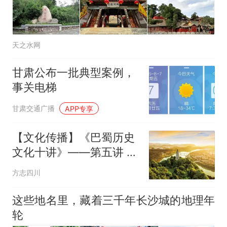
天之水网
甘肃公布一批典型案例，
事关电梯
甘肃交通广播
APP专享
【文化传播】《巴蜀历史
文化十讲》——第五讲 扬
一益二（六）
方志四川
这些地名里，藏着三千年长沙城的地理年
轮