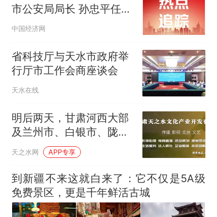
市公安局局长 孙忠平任副
市长
中国经济网
省科技厅与天水市政府举
行厅市工作会商座谈会
天水在线
明后两天，甘肃河西大部
及兰州市、白银市、陇南
市三市局部地方有35℃以
天之水网
APP专享
上高温天气，其中酒泉市
西部有38℃以上高温天气
到新疆不来这就白来了：它不仅是5A级
免费景区，更是千年鲜活古城