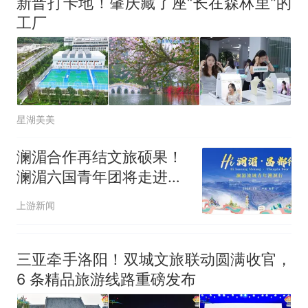
新晋打卡地！肇庆藏了座“长在森林里”的
工厂
星湖美美
澜湄合作再结文旅硕果！
澜湄六国青年团将走进昌
都开启“溯源”之旅
上游新闻
三亚牵手洛阳！双城文旅联动圆满收官，
6 条精品旅游线路重磅发布