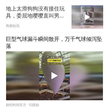
地上太滑狗狗没有接住玩
具，委屈地嘤嘤直叫男子
也心疼地返祖了
商都知讯
巨型气球漏斗瞬间散开，万千气球倾泻坠
落
财经时间官方
10跟贴