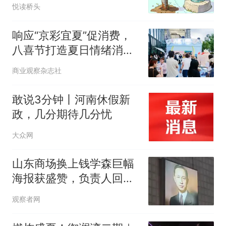
悄“养”出蚊子！
悦读桥头
响应“京彩宜夏”促消费，
八喜节打造夏日情绪消费
新场景
商业观察杂志社
敢说3分钟丨河南休假新
政，几分期待几分忧
大众网
山东商场换上钱学森巨幅
海报获盛赞，负责人回
应：力所能及致敬国家脊
观察者网
梁