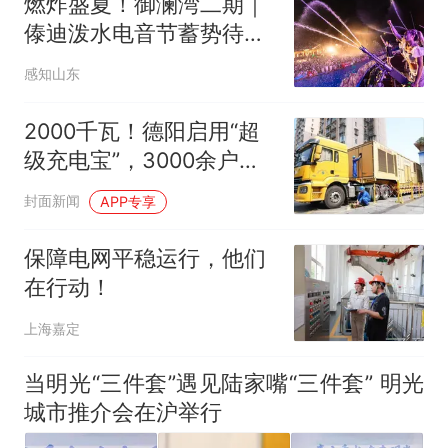
燃炸盛夏！御澜湾二期｜
傣迪泼水电音节蓄势待发
| 环联夜市旁，狂欢倒计
感知山东
时
2000千瓦！德阳启用“超
级充电宝”，3000余户居
民停电“零感知”
封面新闻
APP专享
保障电网平稳运行，他们
在行动！
上海嘉定
当明光“三件套”遇见陆家嘴“三件套” 明光
城市推介会在沪举行