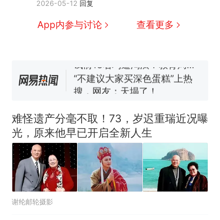
2026-05-12
回复
交5060元才肯搬上楼！女子傻
眼了……
空调24小时开着反而更省电？
App内参与讨论
查看更多
电力部门回应
佛山一中学招聘物理教师，笔
试前13名均遭淘汰？教育局：
已叫停招聘，成立调查组全面
“不建议大家买深色蛋糕”上热
核查
搜，网友：天塌了！
南航一航班疑向乘客发放西梅
汁，致多名乘客在飞行途中排
难怪遗产分毫不取！73，岁迟重瑞近况曝
队上厕所！乘客：机上100多
那个在床头放菜刀的女孩，
热
光，原来他早已开启全新人生
人只有2个厕所；客服回应：并
因老师一句“跟我回家”改写了
非每架飞机都会发放西梅汁
人生
谢纶邮轮摄影