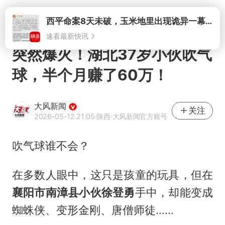
打开
西平命案8天未破，玉米地里出现诡异一幕，我突然想起了欧金中
速看最新快讯
突然爆火！湖北37岁小伙吹气
球，半个月赚了60万！
大风新闻
关注
2026-05-12 21:05
·陕西
·大风新闻官方账号
吹气球谁不会？
在多数人眼中，这只是孩童的玩具，但在
襄阳市南漳县小伙徐登勇
手中，却能变成
蜘蛛侠、
变形金刚
、唐僧师徒……