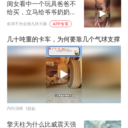
闺女看中一个玩具爸爸不
给买，立马给爷爷奶奶发
消息告状
俞涛不光会做九转大肠
APP专享
几十吨重的卡车，为何要靠几个气球支撑
内向汤姆
1跟贴
擎天柱为什么比威震天强