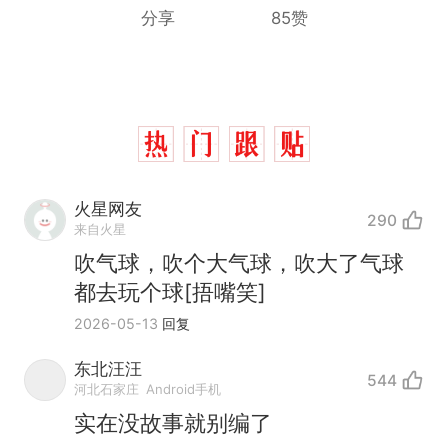
分享
85赞
火星网友
290
来自火星
吹气球，吹个大气球，吹大了气球
都去玩个球[捂嘴笑]
2026-05-13
回复
东北汪汪
544
那个在床头放菜刀的女孩，
热
河北石家庄
Android手机
因老师一句“跟我回家”改写了
实在没故事就别编了
人生
搬家报价570元，搬到楼下
新