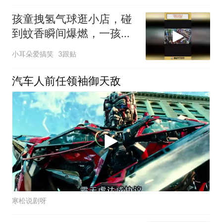
孩童拽氢气球逛小店，碰
到蚊香瞬间爆燃，一孩子
被火焰烧伤
小耳朵爱搞笑
3跟贴
汽车人前任领袖御天敌
寒松说剧呀