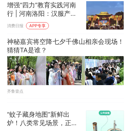
增强“四力”教育实践河南
行 | 河南洛阳：汉服产业
出圈成“留量”蓄水池
消费日报
APP专享
神秘嘉宾将空降七夕千佛山相亲会现场！
猜猜TA是谁？
齐鲁壹点
“蚊子藏身地图”新鲜出
炉！八类常见场景，正悄