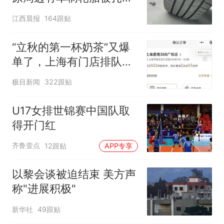
修理店铺换胎价格高达千
江西晨报
164跟贴
元，官方发布情况通报
“立秋的第一杯奶茶”又爆
单了，上海有门店排队超
500杯，店员：今天奶茶
极目新闻
322跟贴
店都很忙，要等2个多小
时
U17女排世锦赛中国队取
得开门红
齐鲁壹点
12跟贴
APP专享
以黎会谈被迫结束 美方声
称"进展积极"
新华社
49跟贴