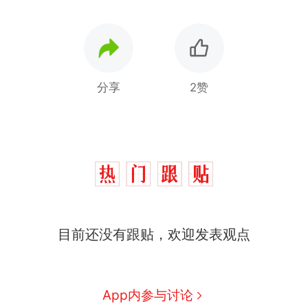
分享
2赞
那个在床头放菜刀的女孩，
热
因老师一句“跟我回家”改写了
人生
费大厨“全国小炒肉大王”称
新
目前还没有跟贴，欢迎发表观点
号，仅凭视频评出？中国烹饪
协会回应
美国渔民钓获鲨鱼徒手将其拽
回大海 目击者直呼震惊 （视频
来源：参考消息）
笔试第一被第二名传话劝弃考
App内参与讨论