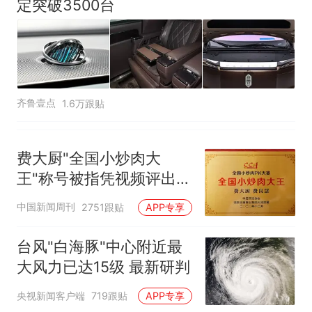
定突破3500台
齐鲁壹点
1.6万跟贴
费大厨"全国小炒肉大
王"称号被指凭视频评出
官方回应
中国新闻周刊
2751跟贴
APP专享
台风"白海豚"中心附近最
大风力已达15级 最新研判
央视新闻客户端
719跟贴
APP专享