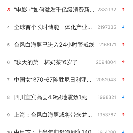
“电影+”如何激发千亿级消费新活力？
2332132
3
全球首个长时储能一体化产业园量产
2197335
4
台风白海豚已进入24小时警戒线
2165171
5
“秋天的第一杯奶茶”6岁了
2094804
6
中国女篮70-67险胜尼日利亚女篮
2082943
7
四川宜宾高县4.9级地震致1死
1998821
8
上海：台风白海豚或将带来龙卷风
1953767
9
中巨芯：上半年归母净利润1405.77万元
1914280
10