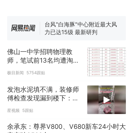
官方通报
佛山一中学招聘物理教师，笔
试前13名均遭淘汰？教育局：
已叫停招聘，成立调查组全面
台风"白海豚"中心附近最大风
核查
力已达15级 最新研判
那个在床头放菜刀的女孩，
热
因老师一句“跟我回家”改写了
佛山一中学招聘物理教
人生
师，笔试前13名均遭淘
汰？教育局：已叫停招
极目新闻
5754跟贴
聘，成立调查组全面核查
发泡水泥填不满，装修师
傅检查发现漏到楼下：出
风口未延伸到外墙
星视频
5跟贴
余承东：尊界V800、V680新车24小时大