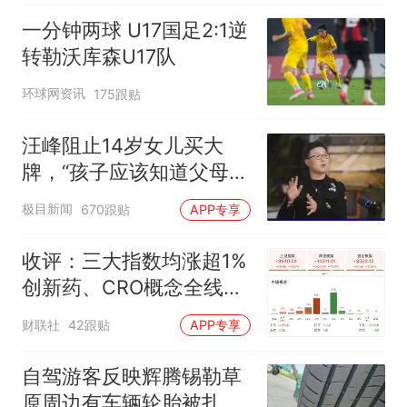
一分钟两球 U17国足2:1逆
转勒沃库森U17队
环球网资讯
175跟贴
汪峰阻止14岁女儿买大
牌，“孩子应该知道父母的
不易”，称自己买衣服80%
极目新闻
670跟贴
APP专享
都在淘宝
收评：三大指数均涨超1%
创新药、CRO概念全线走
强
财联社
42跟贴
APP专享
自驾游客反映辉腾锡勒草
原周边有车辆轮胎被扎，