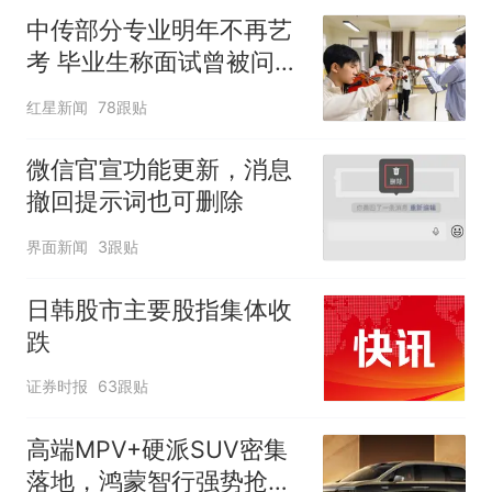
中传部分专业明年不再艺
考 毕业生称面试曾被问
“如何策划晚会” 专家：遏
红星新闻
78跟贴
制“艺考捷径化”
微信官宣功能更新，消息
撤回提示词也可删除
界面新闻
3跟贴
日韩股市主要股指集体收
跌
证券时报
63跟贴
高端MPV+硬派SUV密集
落地，鸿蒙智行强势抢占