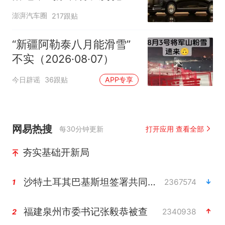
自主高端市场制高点
澎湃汽车圈
217跟贴
“新疆阿勒泰八月能滑雪”
不实（2026·08·07）
今日辟谣
36跟贴
APP专享
网易热搜
每30分钟更新
打开应用 查看全部
夯实基础开新局
沙特土耳其巴基斯坦签署共同防务协议
2367574
1
福建泉州市委书记张毅恭被查
2340938
2