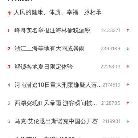
人民的健康、体质、幸福一脉相承
峰哥实名举报汪海林偷税漏税
2433271
1
浙江上海等地有大雨或暴雨
2393189
2
解锁各地夏日限定体验
2225803
3
河南潜逃10日重大刑案嫌疑人落网
2174510
4
西湖突现狂风暴雨 游客瞬间被浇透
2128786
5
马克·艾伦退出斯诺克中国公开赛
2119931
6