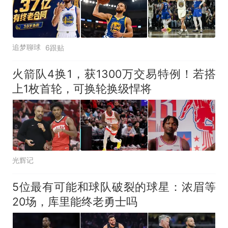
追梦聊球
6跟贴
火箭队4换1，获1300万交易特例！若搭
上1枚首轮，可换轮换级悍将
光辉记
5位最有可能和球队破裂的球星：浓眉等
20场，库里能终老勇士吗