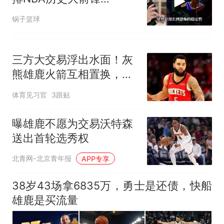
TOP20#NBA##字母哥
锅子篮球
三方大交易浮出水面！灰
熊雄鹿火箭互相置换，范
弗利特离队倒计时
体育见习官
3跟贴
曝雄鹿不愿为交易沃特森
送出首轮选秀权
北青网-北京青年报
APP专享
38岁43场拿6835万，勇士是还债，快船
雄鹿是买流量