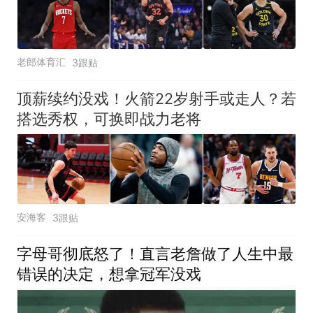
老郎体育汇
3跟贴
顶薪续约没戏！火箭22岁射手或走人？若
搭选秀权，可换即战力老将
安海客
3跟贴
字母哥彻底怒了！直言老詹做了人生中最
错误的决定，想拿冠军没戏