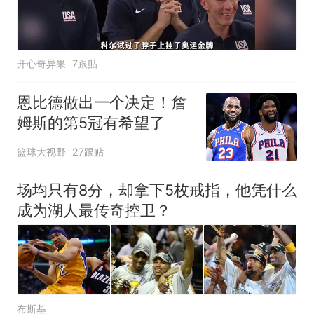
开心奇异果
7跟贴
恩比德做出一个决定！詹
姆斯的第5冠有希望了
篮球大视野
27跟贴
场均只有8分，却拿下5枚戒指，他凭什么
成为湖人最传奇控卫？
布斯基