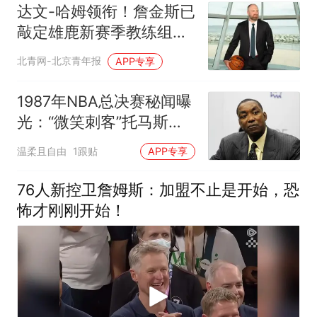
达文-哈姆领衔！詹金斯已
敲定雄鹿新赛季教练组阵
容
北青网-北京青年报
APP专享
1987年NBA总决赛秘闻曝
光：“微笑刺客”托马斯承
认咬过“酋长”帕里什
温柔且自由
1跟贴
APP专享
76人新控卫詹姆斯：加盟不止是开始，恐
怖才刚刚开始！