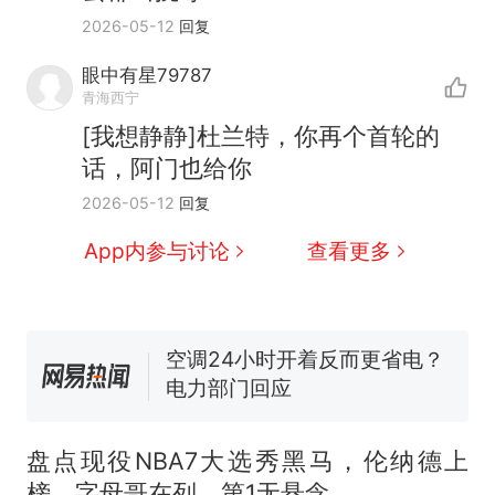
2026-05-12
回复
眼中有星79787
青海西宁
那个在床头放菜刀的女孩，
热
[我想静静]杜兰特，你再个首轮的
因老师一句“跟我回家”改写了
话，阿门也给你
人生
搬家报价570元，搬到楼下
新
2026-05-12
回复
交5060元才肯搬上楼！女子傻
眼了……
佛山一中学招聘物理教师，笔
App内参与讨论
查看更多
试前13名均遭淘汰？教育局：
已叫停招聘，成立调查组全面
空调24小时开着反而更省电？
核查
电力部门回应
“不建议大家买深色蛋糕”上热
搜，网友：天塌了！
南航一航班疑向乘客发放西梅
汁，致多名乘客在飞行途中排
盘点现役NBA7大选秀黑马，伦纳德上
队上厕所！乘客：机上100多
那个在床头放菜刀的女孩，
热
榜，字母哥在列，第1无悬念