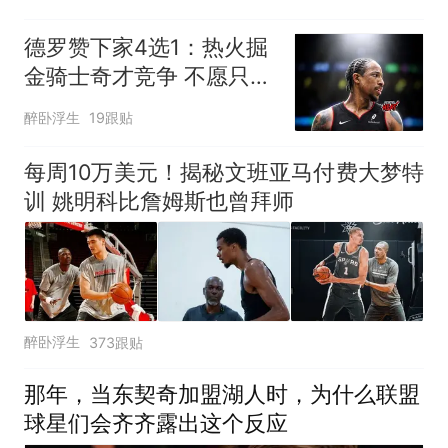
德罗赞下家4选1：热火掘
金骑士奇才竞争 不愿只拿
老将底薪
醉卧浮生
19跟贴
每周10万美元！揭秘文班亚马付费大梦特
训 姚明科比詹姆斯也曾拜师
醉卧浮生
373跟贴
那年，当东契奇加盟湖人时，为什么联盟
球星们会齐齐露出这个反应