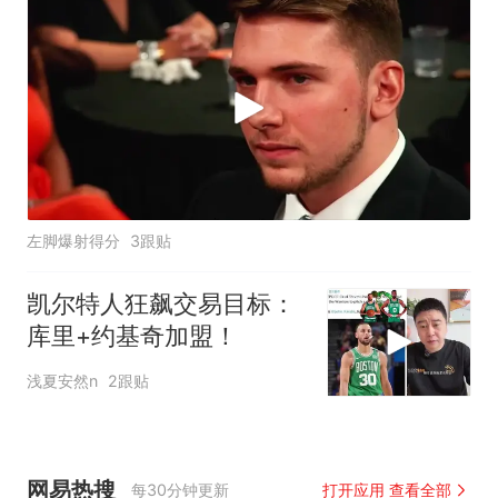
左脚爆射得分
3跟贴
凯尔特人狂飙交易目标：
库里+约基奇加盟！
浅夏安然n
2跟贴
网易热搜
每30分钟更新
打开应用 查看全部