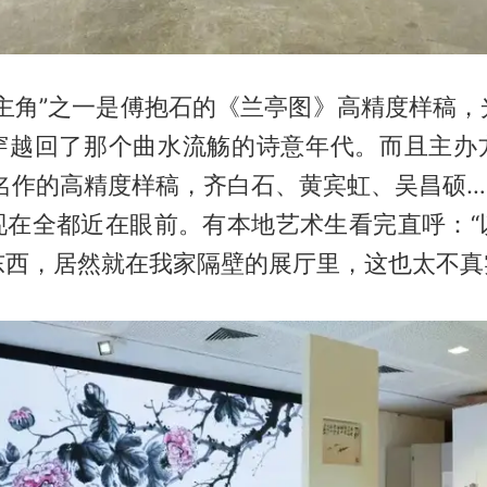
“主角”之一是傅抱石的《兰亭图》高精度样稿，
穿越回了那个曲水流觞的诗意年代。而且主办
典名作的高精度样稿，齐白石、黄宾虹、吴昌硕…
现在全都近在眼前。有本地艺术生看完直呼：“
东西，居然就在我家隔壁的展厅里，这也太不真