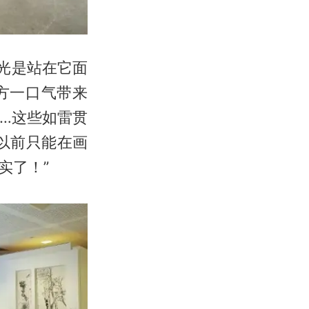
光是站在它面
方一口气带来
…这些如雷贯
以前只能在画
实了！”