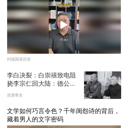
刘瑞国讲历史
李白决裂：白崇禧致电阻
挠李宗仁回大陆：德公为
敌张目，自毁晚节
浩渺青史
文学如何巧言令色？千年闺怨诗的背后，
藏着男人的文字密码