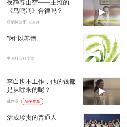
夜静春山空——王维的
《鸟鸣涧》合律吗？
梧桐树边雨
6跟贴
“闲”以养德
中国社会科学网
李白也不工作，他的钱都
是从哪来的呢？
戴建业
APP专享
活成珍贵的普通人