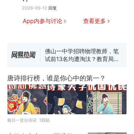
因老师一句“跟我回家”改写了
2026-05-12
回复
人生
费大厨“全国小炒肉大王”称
新
App内参与讨论
查看更多
号，仅凭视频评出？中国烹饪
协会回应
笔试第一被第二名传话劝弃考
官方通报
佛山一中学招聘物理教师，笔
试前13名均遭淘汰？教育局：
已叫停招聘，成立调查组全面
台风"白海豚"中心附近最大风
核查
力已达15级 最新研判
唐诗排行榜，谁是你心中的第一？
享界G9车型预售价公布：
43.98万起
那个在床头放菜刀的女孩，
热
因老师一句“跟我回家”改写了
人生
每日一首古诗词
1跟贴