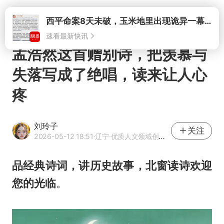
打开
孟浩然这首赠别诗，把羡慕与
失落写成了绝唱，读来让人心
疼
刘玲子
关注
2026-05-12 18:51
·辽宁
·优质人文领域创作者
品经典诗词，讲历史故事，北窗读诗欢迎
您的光临
。