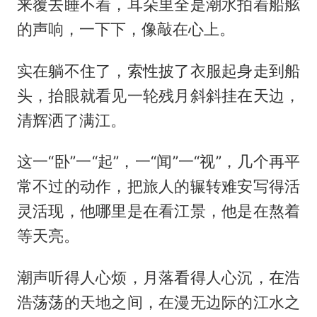
来覆去睡不着，耳朵里全是潮水拍着船舷
的声响，一下下，像敲在心上。
实在躺不住了，索性披了衣服起身走到船
头，抬眼就看见一轮残月斜斜挂在天边，
清辉洒了满江。
这一“卧”一“起”，一“闻”一“视”，几个再平
常不过的动作，把旅人的辗转难安写得活
灵活现，他哪里是在看江景，他是在熬着
等天亮。
潮声听得人心烦，月落看得人心沉，在浩
浩荡荡的天地之间，在漫无边际的江水之