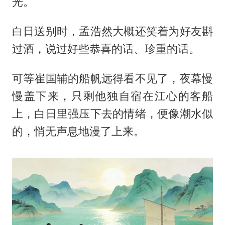
光。
白日送别时，孟浩然大概还笑着为好友斟
过酒，说过好些恭喜的话、珍重的话。
可等崔国辅的船帆远得看不见了，夜幕慢
慢盖下来，只剩他独自宿在江心的客船
上，白日里强压下去的情绪，便像潮水似
的，悄无声息地漫了上来。