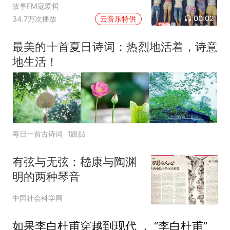
故事FM寇爱哲
00:02
34.7万次播放
云音乐特供
最美的十首夏日诗词：热烈地活着，诗意
地生活！
每日一首古诗词
1跟贴
有弦与无弦：嵇康与陶渊
明的两种琴音
中国社会科学网
如果李白杜甫穿越到现代 ， “李白杜甫”