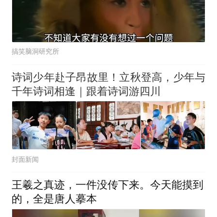
搞笑脑洞研究所
诗词少年赴子昂故里！立秋登高，少年与
千年诗词相逢｜跟着诗词游四川
封面新闻
王羲之真迹，一件没传下来。今天能摸到
的，全是唐人摹本