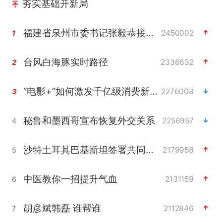
夯实基础开新局
福建省泉州市委书记张毅恭接受纪律审查和监察调查
2450002
1
台风白海豚实时路径
2336632
2
“电影+”如何激发千亿级消费新活力？
2276008
3
秘鲁和墨西哥宣布恢复外交关系
2256957
4
沙特土耳其巴基斯坦签署共同防务协议
2179958
5
中医教你一招提升气血
2131159
6
胡彦斌韩磊 谁帮谁
2112846
7