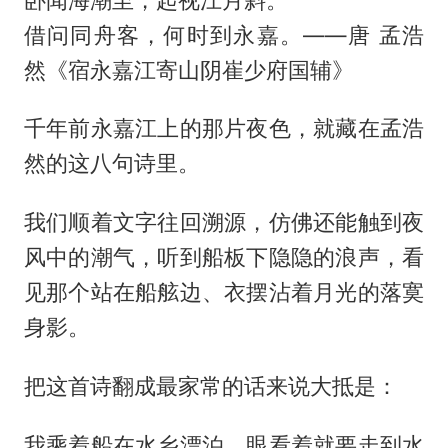
借问同舟客，何时到永嘉。——唐 孟浩
然《宿永嘉江寄山阴崔少府国辅》
千年前永嘉江上的那片夜色，就藏在孟浩
然的这八句诗里。
我们顺着文字往回溯源，仿佛还能触到夜
风中的潮气，听到船板下隐隐的浪声，看
见那个站在船舷边、衣摆沾着月光的落寞
身影。
把这首诗翻成最家常的话来说大抵是：
我乘着船在水乡漂泊，眼看着就要走到水