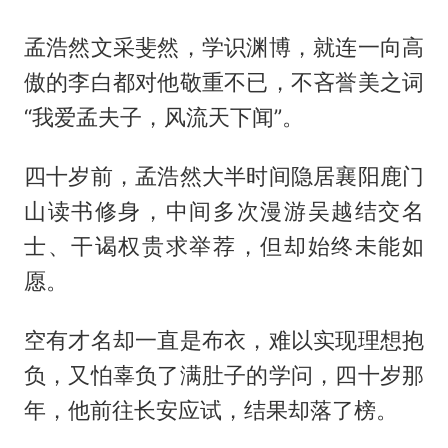
孟浩然文采斐然，学识渊博，就连一向高
傲的李白都对他敬重不已，不吝誉美之词
“我爱孟夫子，风流天下闻”。
四十岁前，孟浩然大半时间隐居襄阳鹿门
山读书修身，中间多次漫游吴越结交名
士、干谒权贵求举荐，但却始终未能如
愿。
空有才名却一直是布衣，难以实现理想抱
负，又怕辜负了满肚子的学问，四十岁那
年，他前往长安应试，结果却落了榜。