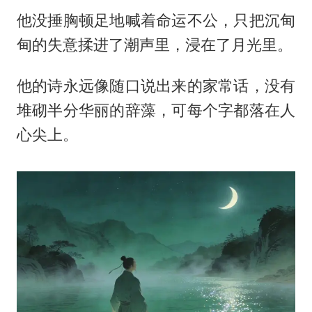
他没捶胸顿足地喊着命运不公，只把沉甸
甸的失意揉进了潮声里，浸在了月光里。
他的诗永远像随口说出来的家常话，没有
堆砌半分华丽的辞藻，可每个字都落在人
心尖上。