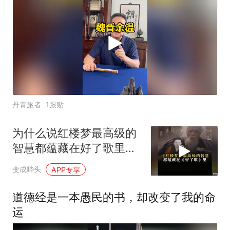
丹青旅者
1跟贴
为什么说红楼梦最高级的
智慧都蕴藏在好了歌里
面？
变成哔头
APP专享
道德经是一本愚民的书，却改变了我的命
运