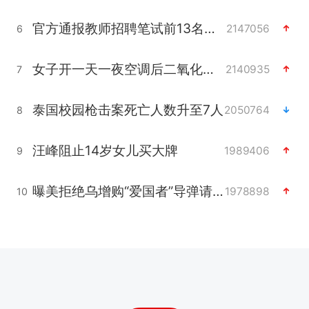
官方通报教师招聘笔试前13名被淘汰
2147056
6
女子开一天一夜空调后二氧化碳中毒
2140935
7
泰国校园枪击案死亡人数升至7人
2050764
8
汪峰阻止14岁女儿买大牌
1989406
9
曝美拒绝乌增购“爱国者”导弹请求
1978898
10