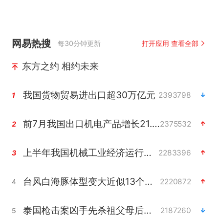
网易热搜
每30分钟更新
打开应用 查看全部
东方之约 相约未来
我国货物贸易进出口超30万亿元
2393798
1
前7月我国出口机电产品增长21.2%
2375532
2
上半年我国机械工业经济运行稳中有进
2283396
3
台风白海豚体型变大近似13个浙江面积
2220872
4
泰国枪击案凶手先杀祖父母后行凶
2187260
5