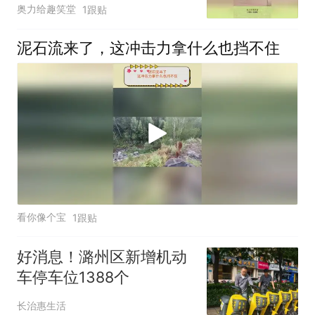
是豆腐渣
奥力给趣笑堂
1跟贴
泥石流来了，这冲击力拿什么也挡不住
看你像个宝
1跟贴
好消息！潞州区新增机动
车停车位1388个
长治惠生活