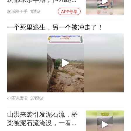
点就领盒饭！
欢乐段子手
1跟贴
APP专享
一个死里逃生，另一个被冲走了！
小雯讲废话
37跟贴
山洪来袭引发泥石流，桥
梁被泥石流淹没，一看就