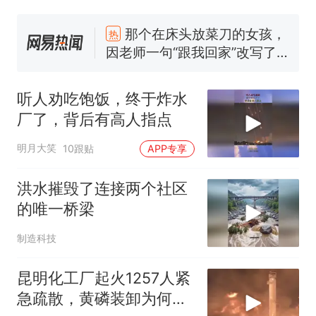
那个在床头放菜刀的女孩，
热
因老师一句“跟我回家”改写了
人生
制裁瓜子饺子，美国怕什
新
么？
听人劝吃饱饭，终于炸水
费大厨“全国小炒肉大王”称
厂了，背后有高人指点
号，仅凭视频评出？中国烹饪
协会回应
男子上山采菌偶然发现鸡枞菌
明月大笑
10跟贴
APP专享
窝，原地守1天等它长大：挖了
140多朵
美国渔民钓获鲨鱼徒手将其拽
洪水摧毁了连接两个社区
回大海 目击者直呼震惊 （视频
的唯一桥梁
来源：参考消息）
笔试第一被第二名传话劝弃考
制造科技
官方通报
那个在床头放菜刀的女孩，
热
昆明化工厂起火1257人紧
因老师一句“跟我回家”改写了
急疏散，黄磷装卸为何突
人生