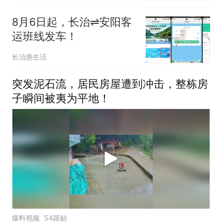
8月6日起，长治⇌安阳客
运班线发车！
长治惠生活
突发泥石流，居民房屋遭到冲击，整栋房
子瞬间被夷为平地！
爆料视频
54跟贴