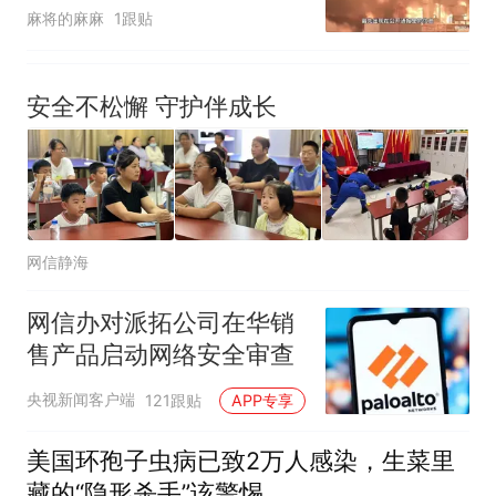
然出事
麻将的麻麻
1跟贴
安全不松懈 守护伴成长
网信静海
网信办对派拓公司在华销
售产品启动网络安全审查
央视新闻客户端
121跟贴
APP专享
美国环孢子虫病已致2万人感染，生菜里
藏的“隐形杀手”该警惕