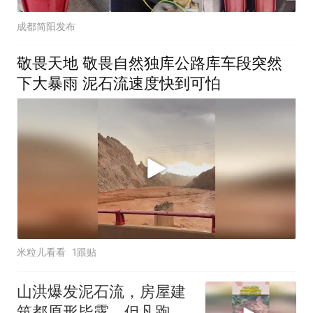
成都简阳发布
敬畏天地 敬畏自然独库公路库车段突然
下大暴雨 泥石流速度快到可怕
米粒儿看看
1跟贴
山洪爆发泥石流，房屋建
筑都原形毕露，但凡跑慢