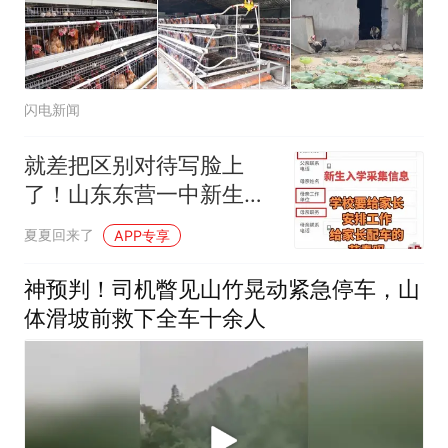
闪电新闻
就差把区别对待写脸上
了！山东东营一中新生信
息采集，强制采集家长车
夏夏回来了
APP专享
辆品牌、型号以及购置价
格，甚至还需填写家庭负
神预判！司机瞥见山竹晃动紧急停车，山
债情况！
体滑坡前救下全车十余人