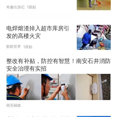
地打开消防栓
奇趣出游记
1跟贴
电焊熔渣掉入超市库房引
发的高楼火灾
默默世界
1跟贴
整改有补贴，防控有智慧！南安石井消防
安全治理有实招
南安融媒