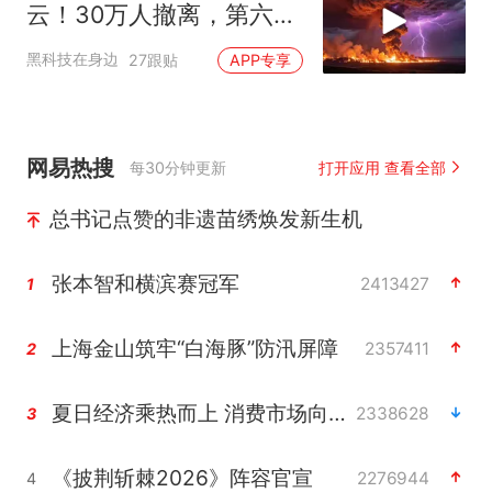
云！30万人撤离，第六代
火灾到底有多恐怖？
黑科技在身边
27跟贴
APP专享
网易热搜
每30分钟更新
打开应用 查看全部
总书记点赞的非遗苗绣焕发新生机
张本智和横滨赛冠军
2413427
1
上海金山筑牢“白海豚”防汛屏障
2357411
2
夏日经济乘热而上 消费市场向新而行
2338628
3
《披荆斩棘2026》阵容官宣
2276944
4