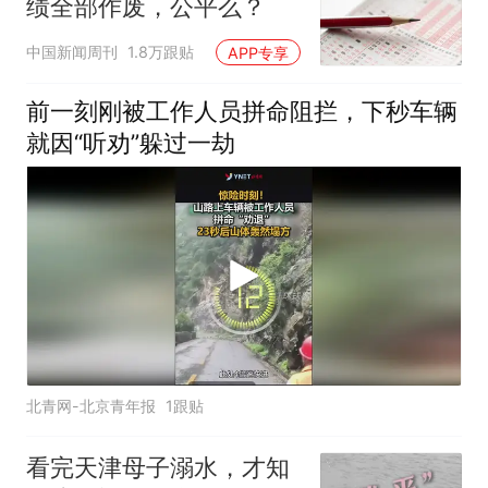
绩全部作废，公平么？
中国新闻周刊
1.8万跟贴
APP专享
前一刻刚被工作人员拼命阻拦，下秒车辆
就因“听劝”躲过一劫
北青网-北京青年报
1跟贴
看完天津母子溺水，才知