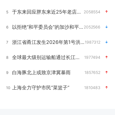
于东来回应胖东来近25年老店年底关闭
2058554
5
以拒绝“和平委员会”的加沙和平计划
2052566
6
浙江省甬江发生2026年第1号洪水
1987312
7
全球最大级别运输船通过长江大桥
1977494
8
白海豚北上或致京津冀暴雨
1857652
9
上海全力守护市民“菜篮子”
1810483
10