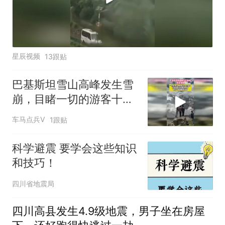
星辰视频
13跟贴
巴基斯坦雪山高峰发生雪
崩，目睹一切的游客十分
淡定
车马点兵V
1跟贴
科学避震 要学会这些知识
和技巧！
四川省地震局
四川高县发生4.9级地震，男子坐在房屋