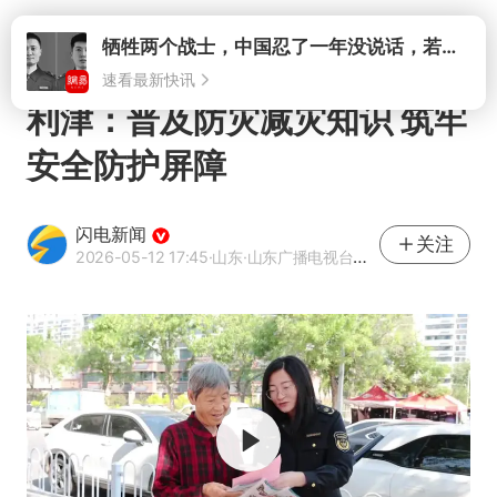
打开
牺牲两个战士，中国忍了一年没说话，若菲律宾死了人，他会开战吗
速看最新快讯
利津：普及防灾减灾知识 筑牢
安全防护屏障
闪电新闻
关注
2026-05-12 17:45
·山东
·山东广播电视台官方APP闪电新闻