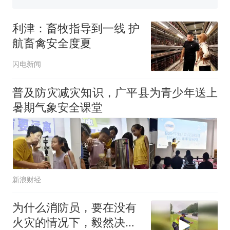
5万的小车卖不动，40万以上
的抢着买
利津：畜牧指导到一线 护
十多万人报名的考试，成绩
热
航畜禽安全度夏
全部作废，公平么？
闪电新闻
普及防灾减灾知识，广平县为青少年送上
暑期气象安全课堂
新浪财经
为什么消防员，要在没有
火灾的情况下，毅然决然