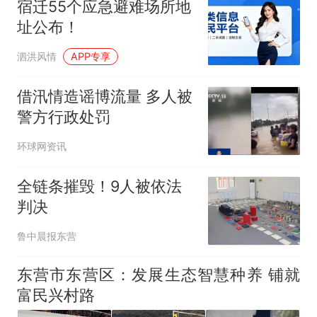
宿迁55个应急避难场所地
址公布！
泗洪风情
APP专享
借汛情造谣博流量 多人被
警方行政处罚
环球网资讯
全链条摧毁！9人被依法
判决
鲁中晨报东营
东营市东营区：发展生态智慧种养 铺就
富民兴村路