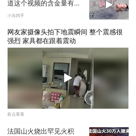
道这个视频的含金量有多
高！
小岛鸽手
网友家摄像头拍下地震瞬间 整个震感很
强烈 家具都在跟着震动
薪点看看
法国山火烧出罕见火积