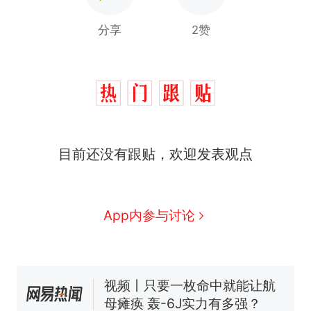
分享
2赞
十多万人报名的考试，成绩
热
目前还没有跟贴，欢迎发表观点
全部作废，公平么？
全球唯一没有法定首都的国
新
家，刚改国名，总统就邀请中
国大使骑行绕了几乎整个国境
搬家报价570元，搬到楼下交
App内参与讨论
线一圈，还曾两次到中国寻根
5060元才肯搬上楼！女子傻眼
了……
视频丨只要一枚命中就能让航
母瘫痪 轰-6J实力有多强？
空调24小时开着反而更省电？
电力部门回应