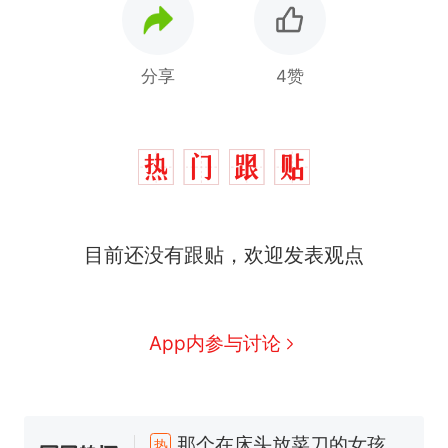
分享
4赞
目前还没有跟贴，欢迎发表观点
App内参与讨论
那个在床头放菜刀的女孩，
热
因老师一句“跟我回家”改写了
人生
搬家报价570元，搬到楼下
新