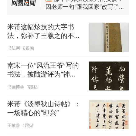
交5060元才肯搬上楼！女子傻
眼了……
空调24小时开着反而更省电？
电力部门回应
米芾这幅炫技的大字书
佛山一中学招聘物理教师，笔
法，弥补了王羲之的不
试前13名均遭淘汰？教育局：
足，900年来无人能超
已叫停招聘，成立调查组全面
“不建议大家买深色蛋糕”上热
书法网
6跟贴
越！
核查
搜，网友：天塌了！
南航一航班疑向乘客发放西梅
南宋一位“风流王爷”写的
汁，致多名乘客在飞行途中排
书法，被陆游评为“神
队上厕所！乘客：机上100多
那个在床头放菜刀的女孩，
热
品”，董其昌：比得上米
书画博学
人只有2个厕所；客服回应：并
1跟贴
因老师一句“跟我回家”改写了
芾！
非每架飞机都会发放西梅汁
人生
米芾《淡墨秋山诗帖》：
一场精心的“即兴”
王敏善
1跟贴