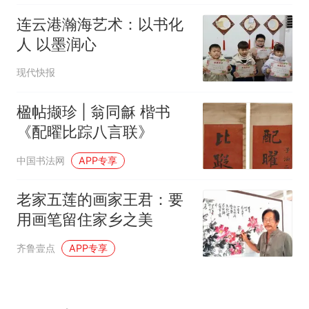
连云港瀚海艺术：以书化
人 以墨润心
现代快报
楹帖撷珍 | 翁同龢 楷书
《配曜比踪八言联》
中国书法网
APP专享
老家五莲的画家王君：要
用画笔留住家乡之美
齐鲁壹点
APP专享