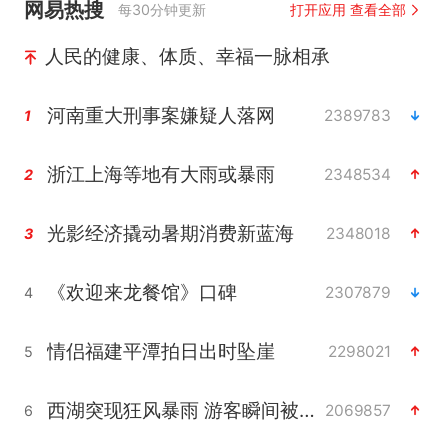
网易热搜
每30分钟更新
打开应用 查看全部
人民的健康、体质、幸福一脉相承
河南重大刑事案嫌疑人落网
2389783
1
浙江上海等地有大雨或暴雨
2348534
2
光影经济撬动暑期消费新蓝海
2348018
3
《欢迎来龙餐馆》口碑
2307879
4
情侣福建平潭拍日出时坠崖
2298021
5
西湖突现狂风暴雨 游客瞬间被浇透
2069857
6