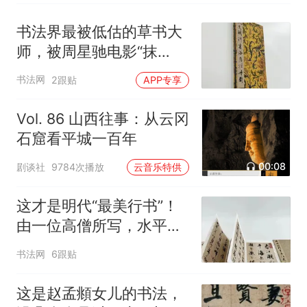
书法界最被低估的草书大
师，被周星驰电影“抹
黑”，真实水平位居明代第
书法网
2跟贴
APP专享
一！
Vol. 86 山西往事：从云冈
石窟看平城一百年
00:08
剧谈社
9784次播放
云音乐特供
这才是明代“最美行书”！
由一位高僧所写，水平盖
过文征明、董其昌
书法网
6跟贴
这是赵孟頫女儿的书法，