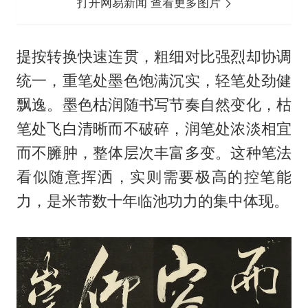
打开网易新闻 查看更多图片
提按转换快速连贯，粗细对比强烈却协调
统一，重笔处墨色饱满沉实，轻笔处劲健
飘逸。墨色枯润随书写节奏自然变化，枯
笔处飞白清晰而不破碎，润笔处浓淡相宜
而不臃肿，整体层次丰富多变。这种笔法
看似随意挥洒，实则需要极高的控笔能
力，是米芾数十年临池功力的集中体现。