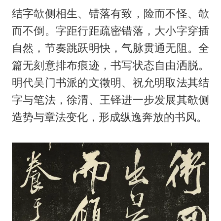
结字欹侧相生、错落有致，险而不怪、欹
而不倒。字距行距疏密错落，大小字穿插
自然，节奏跳跃明快，气脉贯通无阻。全
篇无刻意排布痕迹，书写状态自由洒脱。
明代吴门书派的文徵明、祝允明取法其结
字与笔法，徐渭、王铎进一步发展其欹侧
造势与章法变化，形成纵逸奔放的书风。