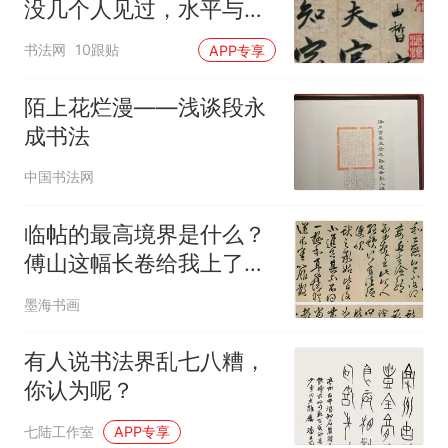
没几个人见过，水平与父
亲相差不大！
书法网
10跟贴
APP专享
陌上花烂漫——浅谈段永
成书法
中国书法网
临帖的最高境界是什么？
傅山这幅长卷给我上了一
课：临帖是在写自己
墨海书画
有人说书法界乱七八糟，
你认为呢？
七陆工作室
APP专享