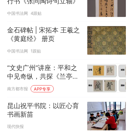
行书《张问陶诗句立轴》
中国书法网
4跟贴
金石碑帖 | 宋拓本 王羲之
《黄庭经》 册页
中国书法网
1跟贴
“文史广州”讲座：平和之
中见奇纵，共探《兰亭
序》笔墨精微
南方都市报
APP专享
昆山祝平书院：以匠心育
书画新苗
现代快报