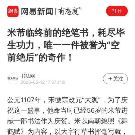
打开
米芾临终前的绝笔书，耗尽毕
生功力，唯一一件被誉为“空
前绝后”的奇作！
书法网
关注
2026-05-12 17:37
·北京
公元1107年，宋徽宗改元“大观”，为了庆
祝这一盛事，他命当时已经56岁的米芾进
献一部书法作为庆贺。米以南朝鲍照《舞
鹤赋》为内容，以大字行草书挥毫写就，