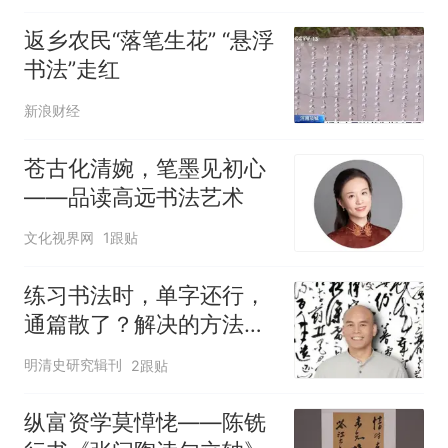
返乡农民“落笔生花” “悬浮
书法”走红
新浪财经
苍古化清婉，笔墨见初心
——品读高远书法艺术
文化视界网
1跟贴
练习书法时，单字还行，
通篇散了？解决的方法在
这本书里！
明清史研究辑刊
2跟贴
纵富资学莫愺恅——陈铣