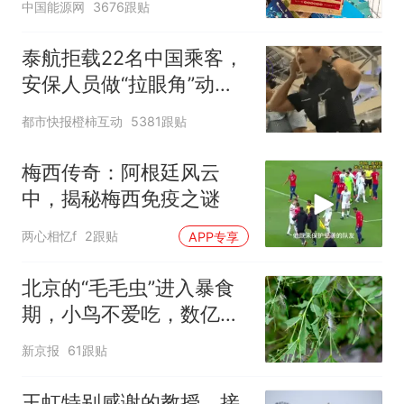
中国能源网
3676跟贴
泰航拒载22名中国乘客，
安保人员做“拉眼角”动
作，泰国机场最新回应：
都市快报橙柿互动
5381跟贴
拒绝登机决定由航司作
出；亲历者：曾承诺免费
梅西传奇：阿根廷风云
改签但没兑现
中，揭秘梅西免疫之谜
两心相忆f
2跟贴
APP专享
北京的“毛毛虫”进入暴食
期，小鸟不爱吃，数亿头
小蜂迎战
新京报
61跟贴
王虹特别感谢的教授，接