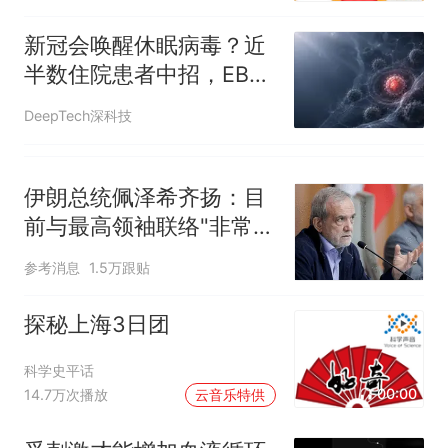
新冠会唤醒休眠病毒？近
半数住院患者中招，EB病
毒最早“醒”
DeepTech深科技
伊朗总统佩泽希齐扬：目
前与最高领袖联络"非常困
难"
参考消息
1.5万跟贴
探秘上海3日团
科学史平话
00:00
14.7万次播放
云音乐特供