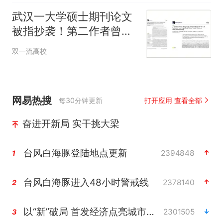
武汉一大学硕士期刊论文
被指抄袭！第二作者曾任
副院长！校方：初步认定
双一流高校
情况属实！
网易热搜
每30分钟更新
打开应用 查看全部
奋进开新局 实干挑大梁
台风白海豚登陆地点更新
2394848
1
台风白海豚进入48小时警戒线
2378140
2
以“新”破局 首发经济点亮城市消费活力
2301505
3