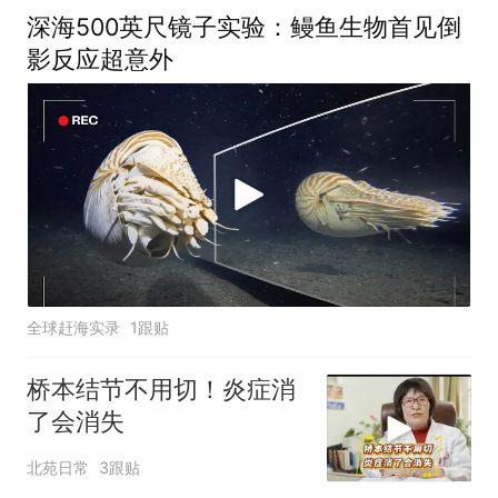
深海500英尺镜子实验：鳗鱼生物首见倒
影反应超意外
全球赶海实录
1跟贴
桥本结节不用切！炎症消
了会消失
北苑日常
3跟贴