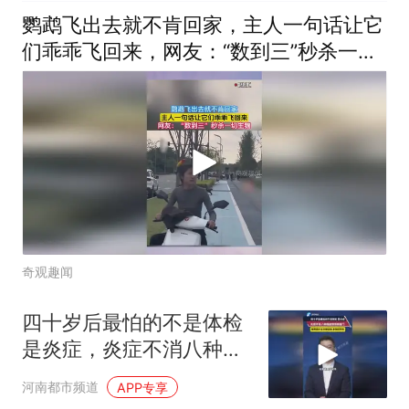
鹦鹉飞出去就不肯回家，主人一句话让它
们乖乖飞回来，网友：“数到三”秒杀一切
生物
奇观趣闻
四十岁后最怕的不是体检
是炎症，炎症不消八种癌
症悄悄来敲门，每天四十
河南都市频道
APP专享
五分钟运动 身体杠杠的