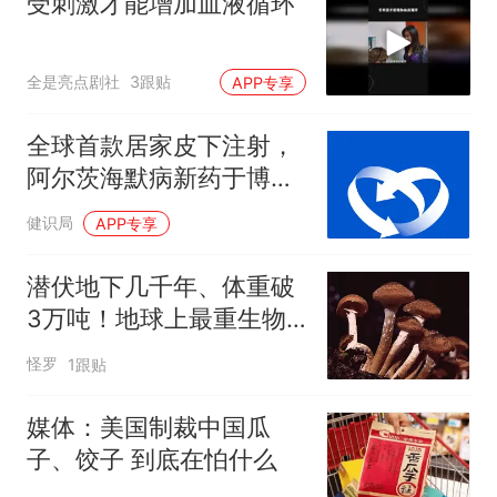
受刺激才能增加血液循环
全是亮点剧社
3跟贴
APP专享
全球首款居家皮下注射，
阿尔茨海默病新药于博鳌
乐城获批
健识局
APP专享
潜伏地下几千年、体重破
3万吨！地球上最重生物
体是一种“蘑菇”
怪罗
1跟贴
媒体：美国制裁中国瓜
子、饺子 到底在怕什么