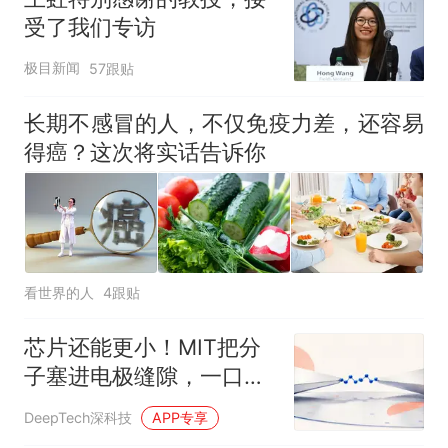
受了我们专访
极目新闻
57跟贴
长期不感冒的人，不仅免疫力差，还容易
得癌？这次将实话告诉你
看世界的人
4跟贴
芯片还能更小！MIT把分
子塞进电极缝隙，一口气
造出1000多个，成功率
DeepTech深科技
APP专享
96%