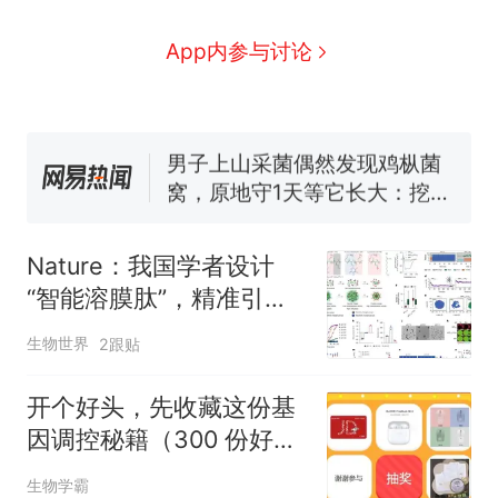
么？
那个在床头放菜刀的女孩，
新
App内参与讨论
因老师一句“跟我回家”改写了
人生
费大厨“全国小炒肉大王”称
号，仅凭视频评出？中国烹饪
协会回应
男子上山采菌偶然发现鸡枞菌
窝，原地守1天等它长大：挖了
140多朵
美国渔民钓获鲨鱼徒手将其拽
回大海 目击者直呼震惊 （视频
Nature：我国学者设计
来源：参考消息）
笔试第一被第二名传话劝弃考
“智能溶膜肽”，精准引爆
官方通报
肿瘤免疫风暴，带来癌症
制裁瓜子饺子，美国怕什
热
生物世界
2跟贴
治疗新策略
么？
开个好头，先收藏这份基
因调控秘籍（300 份好礼
免费领）
生物学霸