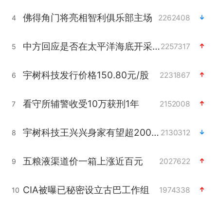
佛得角门将亮相智利俱乐部主场
2262408
4
中方回应是否在太平洋海底开采稀土
2257317
5
宇树科技发行价格150.80元/股
2231867
6
看守所辅警收受10万获刑1年
2152008
7
宇树科技王兴兴身家有望超200亿元
2130312
8
五粮液渠道价一箱上涨近百元
2027622
9
CIA被曝已秘密设立古巴工作组
1974338
10