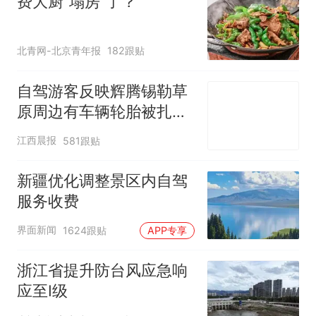
费大厨“塌房”了？
北青网-北京青年报
182跟贴
自驾游客反映辉腾锡勒草
原周边有车辆轮胎被扎，
修理店铺换胎价格高达千
江西晨报
581跟贴
元，官方发布情况通报
新疆优化调整景区内自驾
服务收费
界面新闻
1624跟贴
APP专享
浙江省提升防台风应急响
应至Ⅰ级