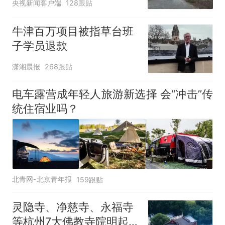
央视新闻客户端
128跟贴
牛津百万项目被指草台班
子学员退款
潇湘晨报
268跟贴
电车露营成年轻人旅游新选择 会“冲击”传
统住宿业吗？
北青网-北京青年报
159跟贴
灵隐寺、净慈寺、永福寺
等杭州7大佛教寺院明起