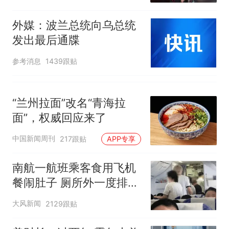
外媒：波兰总统向乌总统
发出最后通牒
参考消息
1439跟贴
“兰州拉面”改名“青海拉
面”，权威回应来了
中国新闻周刊
217跟贴
APP专享
南航一航班乘客食用飞机
餐闹肚子 厕所外一度排长
队
大风新闻
2129跟贴