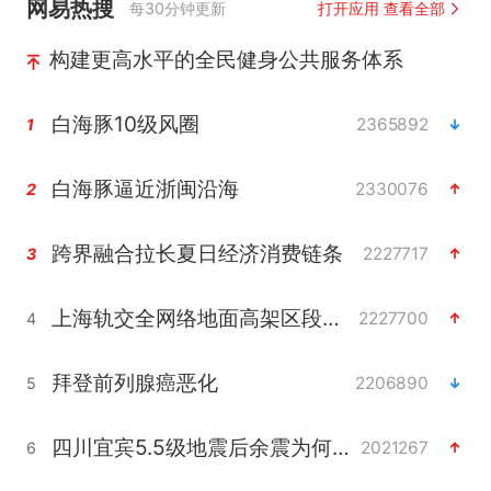
网易热搜
每30分钟更新
打开应用 查看全部
构建更高水平的全民健身公共服务体系
白海豚10级风圈
2365892
1
白海豚逼近浙闽沿海
2330076
2
跨界融合拉长夏日经济消费链条
2227717
3
上海轨交全网络地面高架区段限速运行
2227700
4
拜登前列腺癌恶化
2206890
5
四川宜宾5.5级地震后余震为何不断
2021267
6