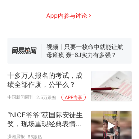
全部作废，公平么？
搬家报价570元，搬到楼下
新
App内参与讨论
交5060元才肯搬上楼！女子傻
眼了……
空调24小时开着反而更省电？
电力部门回应
视频丨只要一枚命中就能让航
母瘫痪 轰-6J实力有多强？
佛山一中学招聘物理教师，笔
试前13名均遭淘汰？教育局：
十多万人报名的考试，成
已叫停招聘，成立调查组全面
“不建议大家买深色蛋糕”上热
绩全部作废，公平么？
核查
搜，网友：天塌了！
十多万人报名的考试，成绩
热
中国新闻周刊
2.5万跟贴
APP专享
全部作废，公平么？
“NICE爷爷”获国际安徒生
奖，现场重现经典表情
包，向中国粉丝问好
潇湘晨报
65跟贴