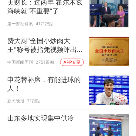
美财长：过两年 霍尔木兹
海峡就“不重要”了
第一财经资讯
4171跟贴
费大厨"全国小炒肉大
王"称号被指凭视频评出
官方回应
中国新闻周刊
2751跟贴
APP专享
申花替补席，有能进球的
人！
新民晚报
12跟贴
山东多地实现集中供冷