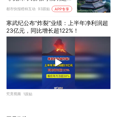
临时关闭，别跑空了
都市快报橙柿互动
93跟贴
APP专享
寒武纪公布“炸裂”业绩：上半年净利润超
23亿元，同比增长超122%！
究竟视频
1跟贴