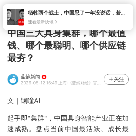
打开
牺牲两个战士，中国忍了一年没说话，若菲律宾死了人，他会开战吗
速看最新快讯
中国三大具身集群，哪个最值
钱、哪个最聪明、哪个供应链
最夯？
蓝鲸新闻
关注
2026-05-12 16:49
·上海
·《蓝鲸财经》官方网易号
文｜镧瞳AI
起手即"集群"，中国具身智能产业正在加
速成熟。盘点当前中国最活跃、成长最