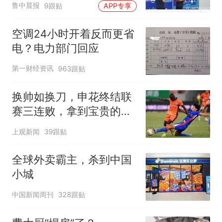
鲁中晨报
9跟贴
APP专享
空调24小时开着反而更省
电？电力部门回应
第一财经资讯
963跟贴
换帅如换刀，申花终结联
赛三连败，拿到宝贵的续
命3分
上观新闻
39跟贴
全球外卖霸主，杀到中国
小城
中国新闻周刊
328跟贴