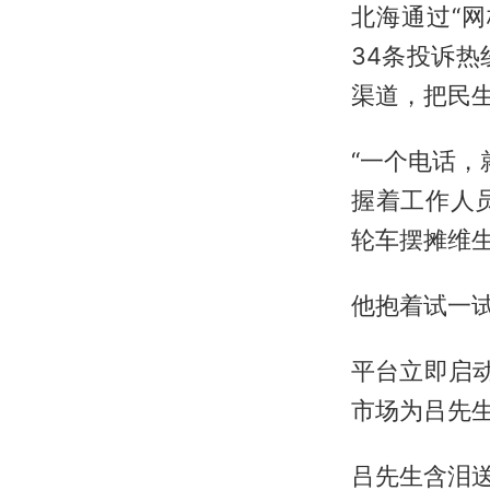
北海通过“网
34条投诉
渠道，把民
“一个电话，
握着工作人
轮车摆摊维
他抱着试一试
平台立即启
市场为吕先
吕先生含泪送