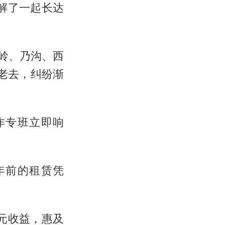
化解了一起长达
岭、乃沟、西
老去，纠纷渐
作专班立即响
年前的租赁凭
元收益，惠及