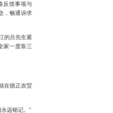
网格反馈事项与
垒，畅通诉求
龙江的吕先生紧
全家一度靠三
就在德正农贸
永远铭记。”