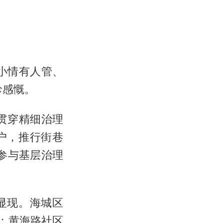
小情有人管、
珍感慨。
贯穿精细治理
户，推行街巷
参与基层治理
显现。海城区
；黄海路社区