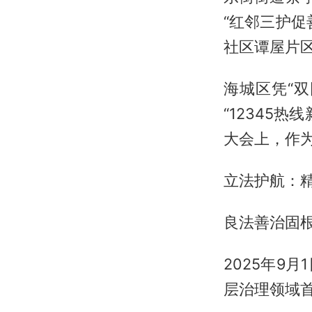
“红邻三护
社区谭屋片区
海城区凭“
“12345热
大会上，作
立法护航：精
良法善治固
2025年9
层治理领域