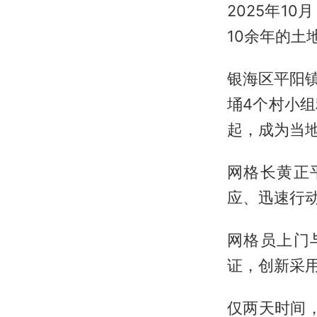
2025年1
10余年的土
银海区平阳
埇4个村小
起，成为当地
网格长黄正
应、迅速行
网格员上门
证，创新采用
仅两天时间