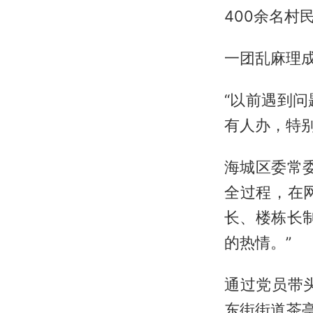
400余名村
一团乱麻理
“以前遇到
有人办，特
海城区委常
全过程，在
长、楼栋长
的热情。”
通过党员带
东街街道茶