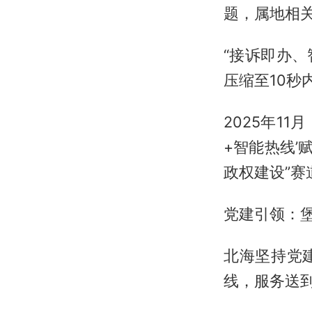
题，属地相
“接诉即办
压缩至10秒
2025年1
+智能热线’
政权建设”赛
党建引领：堡
北海坚持党
线，服务送