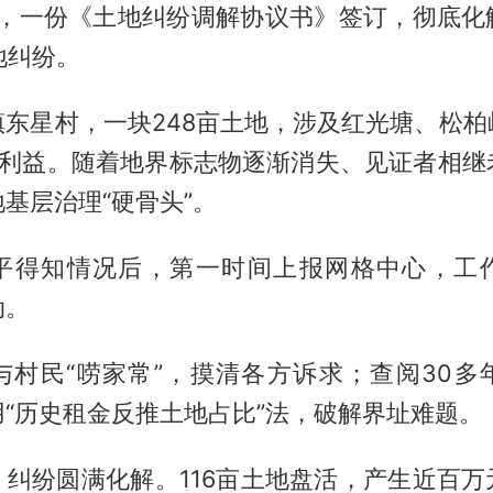
0月，一份《土地纠纷调解协议书》签订，彻底
地纠纷。
镇东星村，一块248亩土地，涉及红光塘、松柏
组利益。随着地界标志物逐渐消失、见证者相继
基层治理“硬骨头”。
平得知情况后，第一时间上报网格中心，工
动。
与村民“唠家常”，摸清各方诉求；查阅30多
“历史租金反推土地占比”法，破解界址难题。
，纠纷圆满化解。116亩土地盘活，产生近百万