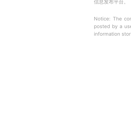
信息发布平台。
Notice: The con
posted by a use
information sto