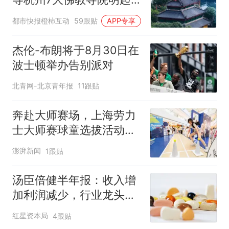
临时关闭，别跑空了
都市快报橙柿互动
59跟贴
APP专享
杰伦-布朗将于8月30日在
波士顿举办告别派对
北青网-北京青年报
11跟贴
奔赴大师赛场，上海劳力
士大师赛球童选拔活动启
动
澎湃新闻
1跟贴
汤臣倍健半年报：收入增
加利润减少，行业龙头的
AB面
红星资本局
4跟贴