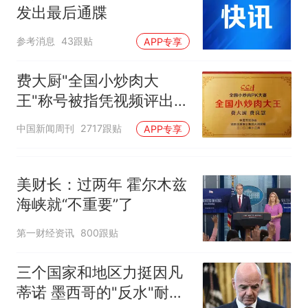
发出最后通牒
参考消息
43跟贴
APP专享
费大厨"全国小炒肉大
王"称号被指凭视频评出
官方回应
中国新闻周刊
2717跟贴
APP专享
美财长：过两年 霍尔木兹
海峡就“不重要”了
第一财经资讯
800跟贴
三个国家和地区力挺因凡
蒂诺 墨西哥的"反水"耐人