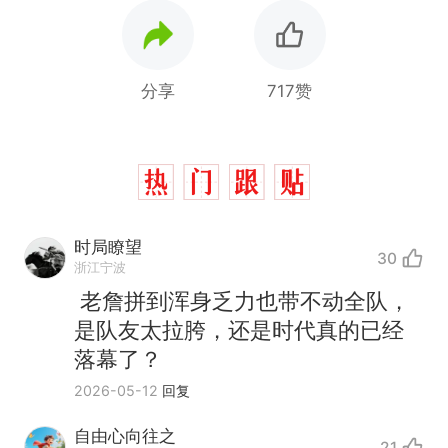
分享
717赞
时局瞭望
30
浙江宁波
老詹拼到浑身乏力也带不动全队，
是队友太拉胯，还是时代真的已经
落幕了？
2026-05-12
回复
那个在床头放菜刀的女孩，
热
因老师一句“跟我回家”改写了
自由心向往之
21