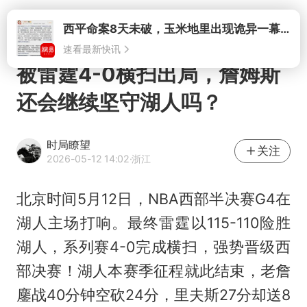
打开
被雷霆4-0横扫出局，詹姆斯
还会继续坚守湖人吗？
时局瞭望
关注
2026-05-12 14:02
·浙江
北京时间5月12日，NBA西部半决赛G4在
湖人主场打响。最终雷霆以115-110险胜
湖人，系列赛4-0完成横扫，强势晋级西
部决赛！湖人本赛季征程就此结束，老詹
鏖战40分钟空砍24分，里夫斯27分却送8