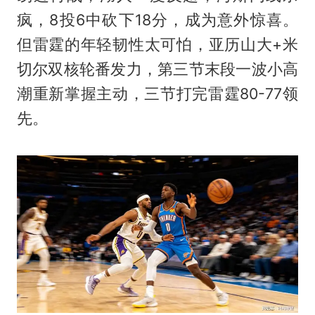
疯，8投6中砍下18分，成为意外惊喜。
但雷霆的年轻韧性太可怕，亚历山大+米
切尔双核轮番发力，第三节末段一波小高
潮重新掌握主动，三节打完雷霆80-77领
先。