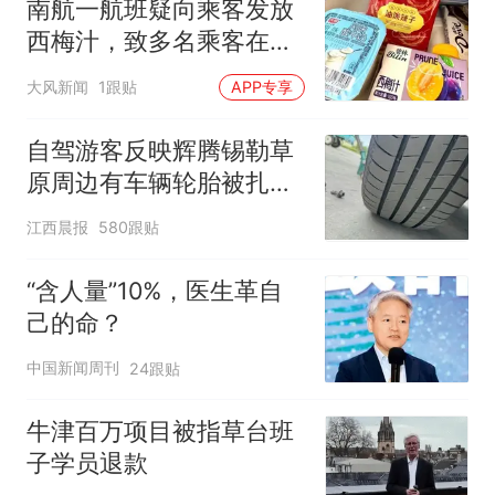
南航一航班疑向乘客发放
西梅汁，致多名乘客在飞
行途中排队上厕所！乘
大风新闻
1跟贴
APP专享
客：机上100多人只有2个
厕所；客服回应：并非每
自驾游客反映辉腾锡勒草
架飞机都会发放西梅汁
原周边有车辆轮胎被扎，
修理店铺换胎价格高达千
江西晨报
580跟贴
元，官方发布情况通报
“含人量”10%，医生革自
己的命？
中国新闻周刊
24跟贴
牛津百万项目被指草台班
子学员退款