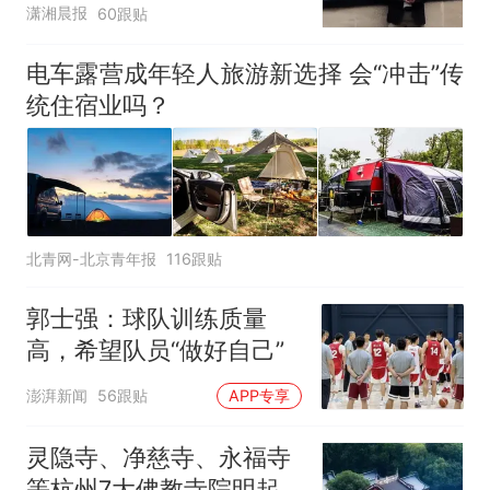
潇湘晨报
60跟贴
电车露营成年轻人旅游新选择 会“冲击”传
统住宿业吗？
北青网-北京青年报
116跟贴
郭士强：球队训练质量
高，希望队员“做好自己”
澎湃新闻
56跟贴
APP专享
灵隐寺、净慈寺、永福寺
等杭州7大佛教寺院明起