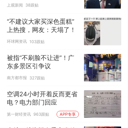
寻味
上观新闻
38跟贴
“不建议大家买深色蛋糕”
上热搜，网友：天塌了！
环球网资讯
103跟贴
被指“不刷脸不让进”！广
东多景区引争议
南方都市报
327跟贴
空调24小时开着反而更省
电？电力部门回应
第一财经资讯
963跟贴
APP专享