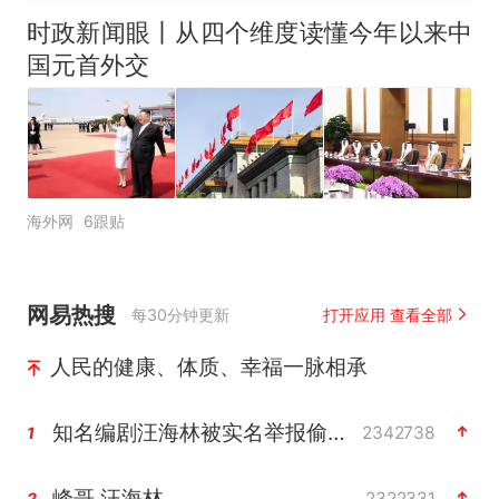
时政新闻眼丨从四个维度读懂今年以来中
国元首外交
海外网
6跟贴
网易热搜
每30分钟更新
打开应用 查看全部
人民的健康、体质、幸福一脉相承
知名编剧汪海林被实名举报偷税漏税
2342738
1
峰哥 汪海林
2322331
2