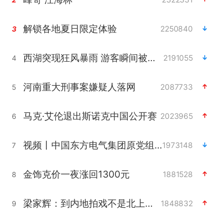
解锁各地夏日限定体验
2250840
3
西湖突现狂风暴雨 游客瞬间被浇透
2191055
4
河南重大刑事案嫌疑人落网
2087733
5
马克·艾伦退出斯诺克中国公开赛
2023965
6
视频丨中国东方电气集团原党组副书记、董事宋致远被查
1973148
7
金饰克价一夜涨回1300元
1881528
8
梁家辉：到内地拍戏不是北上是回归
1848832
9