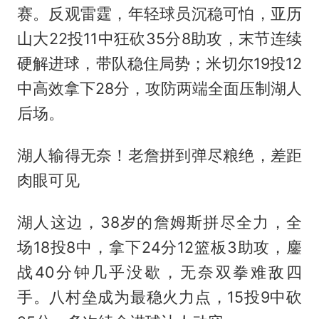
赛。反观雷霆，年轻球员沉稳可怕，亚历
山大22投11中狂砍35分8助攻，末节连续
硬解进球，带队稳住局势；米切尔19投12
中高效拿下28分，攻防两端全面压制湖人
后场。
湖人输得无奈！老詹拼到弹尽粮绝，差距
肉眼可见
湖人这边，38岁的詹姆斯拼尽全力，全
场18投8中，拿下24分12篮板3助攻，鏖
战40分钟几乎没歇，无奈双拳难敌四
手。八村垒成为最稳火力点，15投9中砍