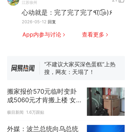
人生
搬家报价570元，搬到楼下
新
江苏徐州
交5060元才肯搬上楼！女子傻
心动就是：完了完了完了٩(͡๏̯͡๏)۶
眼了……
佛山一中学招聘物理教师，笔
2026-05-12
回复
试前13名均遭淘汰？教育局：
已叫停招聘，成立调查组全面
笔试第一被第二名传话劝弃考
App内参与讨论
查看更多
核查
官方通报
空调24小时开着反而更省电？
电力部门回应
“不建议大家买深色蛋糕”上热
搜，网友：天塌了！
那个在床头放菜刀的女孩，
热
因老师一句“跟我回家”改写了
搬家报价570元临时变卦
人生
成5060元才肯搬上楼 女
子傻眼
极目新闻
1.6万跟贴
外媒：波兰总统向乌总统