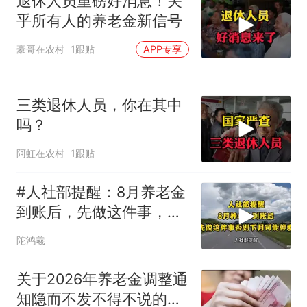
退休人员重磅好消息！关
乎所有人的养老金新信号
豪哥在农村
1跟贴
APP专享
三类退休人员，你在其中
吗？
阿虹在农村
1跟贴
#人社部提醒：8月养老金
到账后，先做这件事，否
则下月可能停发！
陀鸿羲
关于2026年养老金调整通
知隐而不发不得不说的几