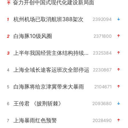
奋力开创中国式现代化建设新局面
杭州机场已取消航班388架次
2392094
1
白海豚10级风圈
2371800
2
上半年我国经营主体结构持续优化
2325384
3
上海全域长途客运班次全部停运
2230867
4
白海豚将给京津冀带来大暴雨
2104671
5
王传君 《披荆斩棘》
2093680
6
上海暴雨红色预警
2028490
7