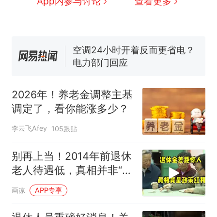
App内参与讨论
查看更多
母瘫痪 轰-6J实力有多强？
空调24小时开着反而更省电？
电力部门回应
佛山一中学招聘物理教师，笔
试前13名均遭淘汰？教育局：
已叫停招聘，成立调查组全面
十多万人报名的考试，成绩
热
核查
全部作废，公平么？
2026年！养老金调整主基
调定了，看你能涨多少？
李云飞Afey
105跟贴
别再上当！2014年前退休
老人待遇低，真相并非“历
史原因”
画凉
APP专享