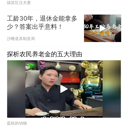
搞笑壮汉夫妻
工龄30年，退休金能拿多
少？答案出乎意料！
沙雕道具制造局
探析农民养老金的五大理由
荔枝的动物