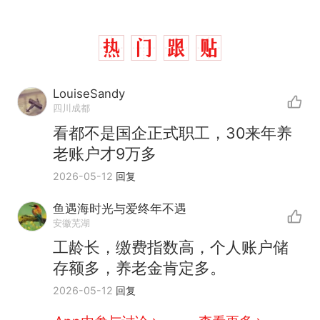
LouiseSandy
四川成都
看都不是国企正式职工，30来年养
老账户才9万多
2026-05-12
回复
十多万人报名的考试，成绩
热
鱼遇海时光与爱终年不遇
全部作废，公平么？
安徽芜湖
全球唯一没有法定首都的国
新
工龄长，缴费指数高，个人账户储
家，刚改国名，总统就邀请中
存额多，养老金肯定多。
国大使骑行绕了几乎整个国境
搬家报价570元，搬到楼下交
2026-05-12
回复
线一圈，还曾两次到中国寻根
5060元才肯搬上楼！女子傻眼
了……
视频丨只要一枚命中就能让航