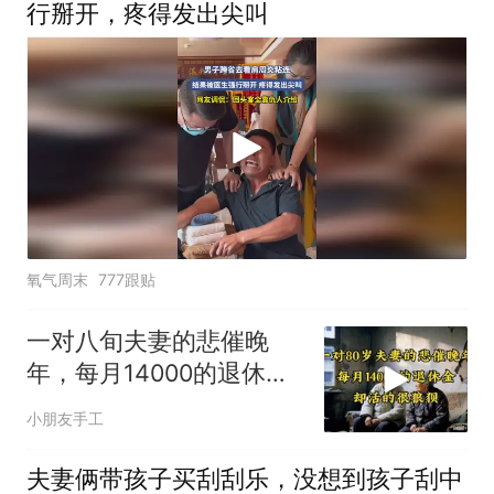
痪
行掰开，疼得发出尖叫
氧气周末
777跟贴
一对八旬夫妻的悲催晚
年，每月14000的退休
金，却活的很狼狈
小朋友手工
夫妻俩带孩子买刮刮乐，没想到孩子刮中