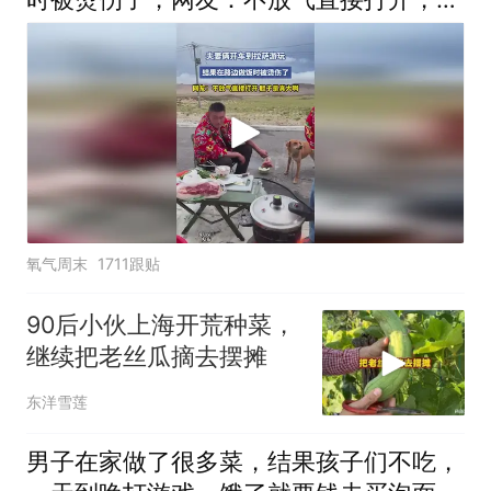
子是真大啊
氧气周末
1711跟贴
90后小伙上海开荒种菜，
继续把老丝瓜摘去摆摊
东洋雪莲
男子在家做了很多菜，结果孩子们不吃，