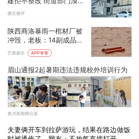
建拒不整改 街道部门漠视
群众投诉无回应
微言微评
陕西商洛暴雨一棺材厂被
冲毁，老板：14副成品棺
材冲走，加工机械大多被
芒果都市
APP专享
冲走，损失超40万元，几
乎是自己所有的家底
眉山通报2起暑期违法违规校外培训行为
黄河新闻网吕梁
夫妻俩开车到拉萨游玩，结果在路边做饭
时被烫伤了，网友：不放气直接打开，胆