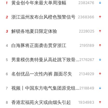
黄金创今年来最大单周涨幅
2382476
1
浙江温州发布台风橙色预警信号
2368366
2
解锁各地夏日限定体验
2228025
3
白海豚将正面袭击贯穿浙江
2195189
4
男童模仿奥特曼从高处跳下致骨折
2176267
5
名创优品一次性内裤 颜面尽失
2134929
6
视频丨中国东方电气集团原党组副书记、董事宋致远被查
2118849
7
香港宏福苑火灾或由烟头引起
1934983
8