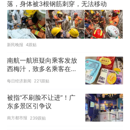
那个在床头放菜刀的女孩，
热
落，身体被3根钢筋刺穿，无法移动
因老师一句“跟我回家”改写了
人生
新民晚报
4跟贴
南航一航班疑向乘客发放
西梅汁，致多名乘客在飞
行途中排队上厕所！乘
每日经济新闻
221跟贴
客：机上100多人只有2个
厕所；客服回应：并非每
被指“不刷脸不让进”！广
架飞机都会发放西梅汁
东多景区引争议
南方都市报
239跟贴