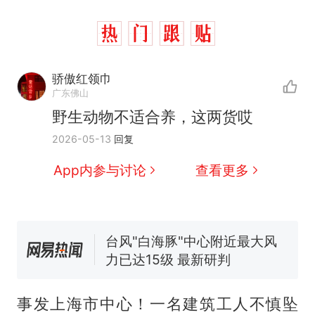
骄傲红领巾
那个在床头放菜刀的女孩，
热
广东佛山
因老师一句“跟我回家”改写了
野生动物不适合养，这两货哎
人生
搬家报价570元，搬到楼下
新
2026-05-13
回复
交5060元才肯搬上楼！女子傻
眼了……
费大厨“全国小炒肉大王”称
App内参与讨论
查看更多
号，仅凭视频评出？中国烹饪
协会回应
台风"白海豚"中心附近最大风
力已达15级 最新研判
佛山一中学招聘物理教师，笔
试前13名均遭淘汰？教育局：
已叫停招聘，成立调查组全面
笔试第一被第二名传话劝弃考
核查
官方通报
事发上海市中心！一名建筑工人不慎坠