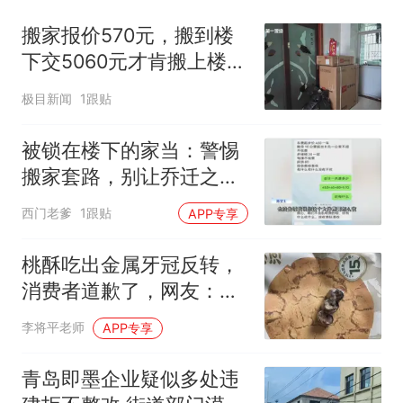
搬家报价570元，搬到楼
下交5060元才肯搬上楼！
女子傻眼了
极目新闻
1跟贴
被锁在楼下的家当：警惕
搬家套路，别让乔迁之喜
变成“渡劫”
西门老爹
1跟贴
APP专享
桃酥吃出金属牙冠反转，
消费者道歉了，网友：不
告他就是心虚
李将平老师
APP专享
青岛即墨企业疑似多处违