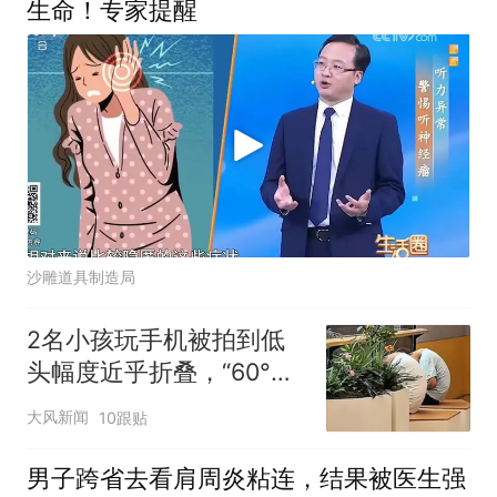
生命！专家提醒
沙雕道具制造局
2名小孩玩手机被拍到低
头幅度近乎折叠，“60°低
头看手机=脖子扛50斤水
大风新闻
10跟贴
泥”，医生：长时间会出现
不可逆损伤，严重可能瘫
男子跨省去看肩周炎粘连，结果被医生强