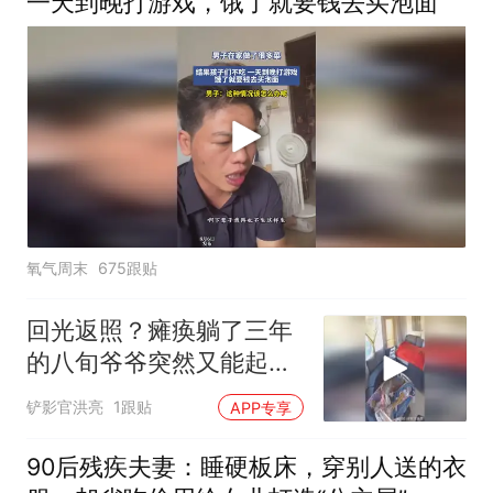
一天到晚打游戏，饿了就要钱去买泡面
氧气周末
675跟贴
回光返照？瘫痪躺了三年
的八旬爷爷突然又能起来
了。监控下的
铲影官洪亮
1跟贴
APP专享
90后残疾夫妻：睡硬板床，穿别人送的衣