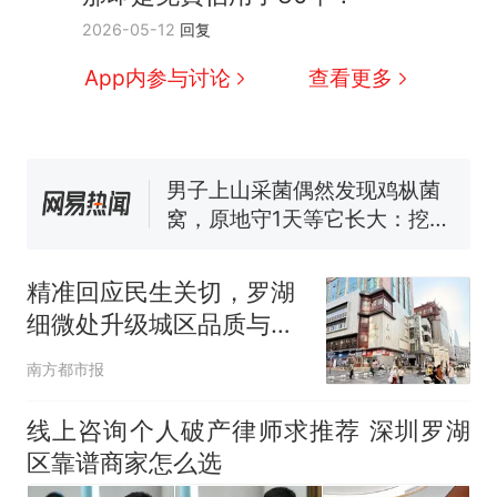
那个在床头放菜刀的女孩，
新
2026-05-12
回复
因老师一句“跟我回家”改写了
App内参与讨论
查看更多
人生
费大厨“全国小炒肉大王”称
号，仅凭视频评出？中国烹饪
协会回应
男子上山采菌偶然发现鸡枞菌
窝，原地守1天等它长大：挖了
140多朵
美国渔民钓获鲨鱼徒手将其拽
回大海 目击者直呼震惊 （视频
来源：参考消息）
笔试第一被第二名传话劝弃考
官方通报
精准回应民生关切，罗湖
制裁瓜子饺子，美国怕什
细微处升级城区品质与温
热
么？
度
南方都市报
线上咨询个人破产律师求推荐 深圳罗湖
区靠谱商家怎么选