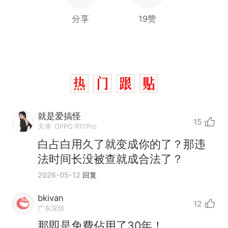
分享
19赞
就是爱搞怪
15
天津
OPPO R17Pro
白占白用久了就变成你的了？那违
法时间长没被查就成合法了？
2026-05-12
回复
bkivan
12
广东深圳
制裁瓜子饺子，美国怕什
热
么？
那即是免費佔用了30年！