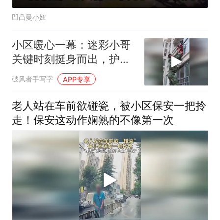
凹凸曼小妞
小区暖心一幕：迷彩小哥
关键时刻挺身而出，护住
孩子化险为夷
破风者手写字
APP专享
老人站在车前欲碰瓷，被小区保安一把拎
走！保安这动作娴熟的不像第一次