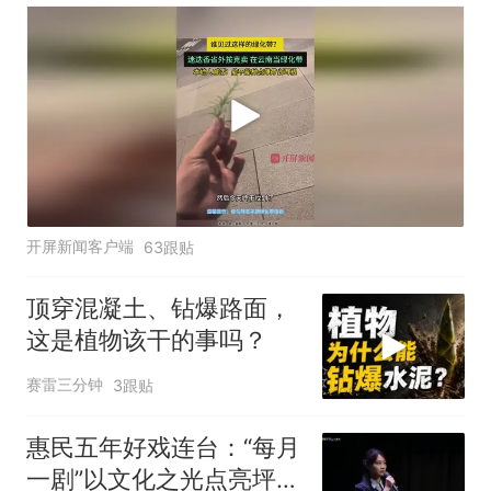
能种点薄荷、折耳根 来源
开屏新闻客户端
63跟贴
顶穿混凝土、钻爆路面，
这是植物该干的事吗？
赛雷三分钟
3跟贴
惠民五年好戏连台：“每月
一剧”以文化之光点亮坪山