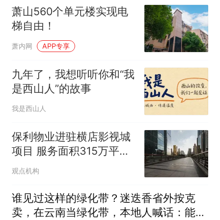
萧山560个单元楼实现电
梯自由！
萧内网
APP专享
九年了，我想听听你和“我
是西山人”的故事
我是西山人
保利物业进驻横店影视城
项目 服务面积315万平方
米
观点机构
谁见过这样的绿化带？迷迭香省外按克
卖，在云南当绿化带，本地人喊话：能不