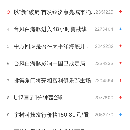
以“新”破局 首发经济点亮城市消费活力
2351229
3
台风白海豚进入48小时警戒线
2273404
4
中方回应是否在太平洋海底开采稀土
2242232
5
台风白海豚影响中国已成定局
2234233
6
佛得角门将亮相智利俱乐部主场
2204564
7
U17国足1分钟轰2球
2077800
8
宇树科技发行价格150.80元/股
2053770
9