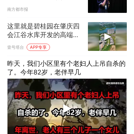
美好生活
南方都市报
这里就是碧桂园在肇庆四
会江谷水库开发的高端小
区
壹号塔台
APP专享
昨天，我们小区里有个老妇人上吊自杀的
了。今年82岁，老伴早几