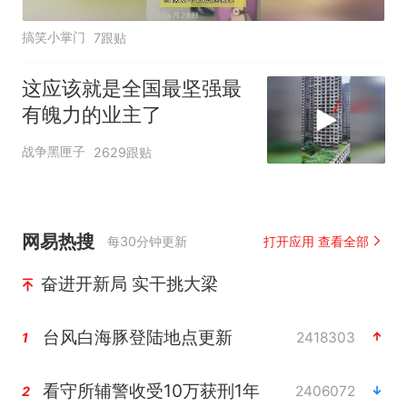
搞笑小掌门
7跟贴
这应该就是全国最坚强最
有魄力的业主了
战争黑匣子
2629跟贴
网易热搜
每30分钟更新
打开应用 查看全部
奋进开新局 实干挑大梁
台风白海豚登陆地点更新
2418303
1
看守所辅警收受10万获刑1年
2406072
2