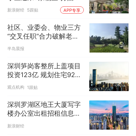
台”，最终以91%的支持率
新浪财经
5跟贴
APP专享
留下报价最高者
社区、业委会、物业三方
“交叉任职”合力破解老旧
小区治理难题
半岛晨报
深圳笋岗客整所上盖项目
投资123亿 规划住宅92万
平方米
观点机构
1跟贴
深圳罗湖区地王大厦写字
楼办公室出租招租信息：
深南大道384米地标双地
新浪财经
铁上盖LEED金级甲级办公