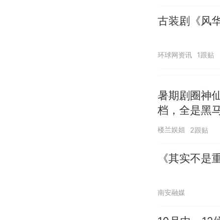
古装剧《风
环球网资讯
1跟贴
暑期剧圈神
档，全是黑
楼兰娱姐
2跟贴
《其实不是重
南安融媒