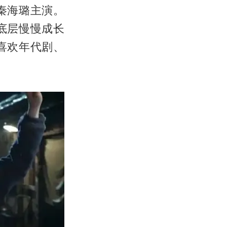
秦海璐主演。
底层慢慢成长
喜欢年代剧、