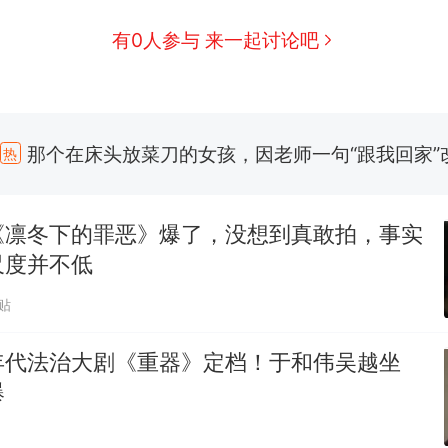
有0人参与 来一起讨论吧
那个在床头放菜刀的女孩，因老师一句“跟我回家”
热
费大厨“全国小炒肉大王”称号，仅凭视频评出？中
新
应
美国渔民钓获鲨鱼徒手将其拽回大海 目击者直呼震惊
参考消息）
《凛冬下的罪恶》爆了，没想到真敢拍，事实
笔试第一被第二名传话劝弃考 官方通报
尺度并不低
佛山一中学招聘物理教师，笔试前13名均遭淘汰？教
贴
招聘，成立调查组全面核查
年代法治大剧《重器》定档！于和伟吴越坐
享界G9车型预售价公布：43.98万起
爆
那个在床头放菜刀的女孩，因老师一句“跟我回家”
热