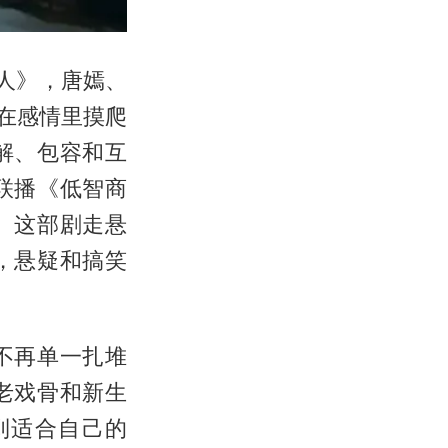
女人》，唐嫣、
在感情里摸爬
解、包容和互
联播《低智商
。这部剧走悬
，悬疑和搞笑
不再单一扎堆
老戏骨和新生
到适合自己的