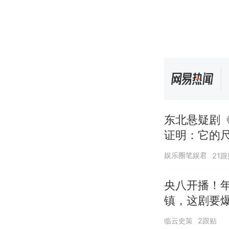
东北悬疑剧
证明：它的
娱乐圈笔娱君
21跟
央八开播！
镇，这剧要
临云史策
2跟贴