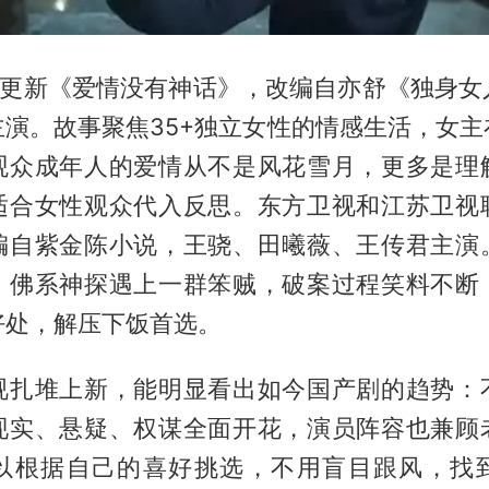
同步更新《爱情没有神话》，改编自亦舒《独身
主演。故事聚焦35+独立女性的情感生活，女主
观众成年人的爱情从不是风花雪月，更多是理
适合女性观众代入反思。东方卫视和江苏卫视
编自紫金陈小说，王骁、田曦薇、王传君主演
，佛系神探遇上一群笨贼，破案过程笑料不断
好处，解压下饭首选。
视扎堆上新，能明显看出如今国产剧的趋势：
现实、悬疑、权谋全面开花，演员阵容也兼顾
以根据自己的喜好挑选，不用盲目跟风，找