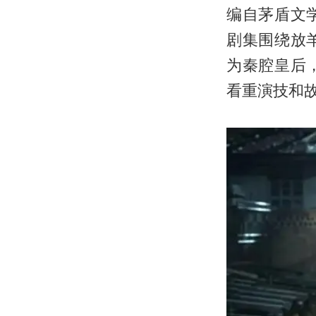
编自茅盾文
剧集围绕放
为秦腔皇后
看重演技和