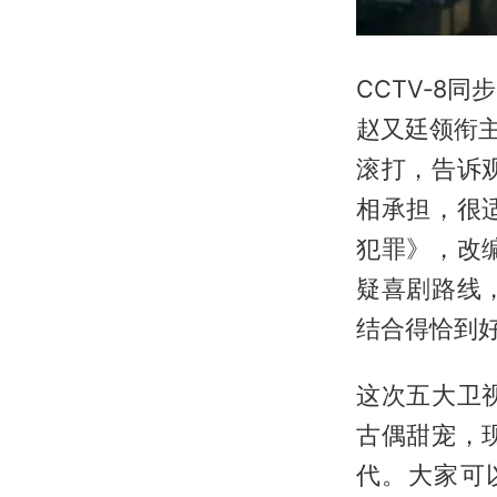
CCTV‑8
赵又廷领衔
滚打，告诉
相承担，很
犯罪》，改
疑喜剧路线
结合得恰到
这次五大卫
古偶甜宠，
代。大家可