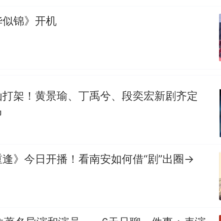
华似锦》开机
仙打架！黄景瑜、丁禹兮、段奕宏新剧齐定
马
逢》今日开播！看南安如何借“剧”出圈→