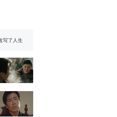
改写了人生
国烹饪协会回
 （视频来源：
育局：已叫停
改写了人生