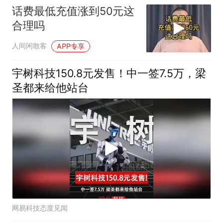
话费最低充值涨到50元这
合理吗
人间闲散客
APP专享
宇树科技150.8元发售！中一签7.5万，梁
圣都来给他站台
网易科技态度见闻