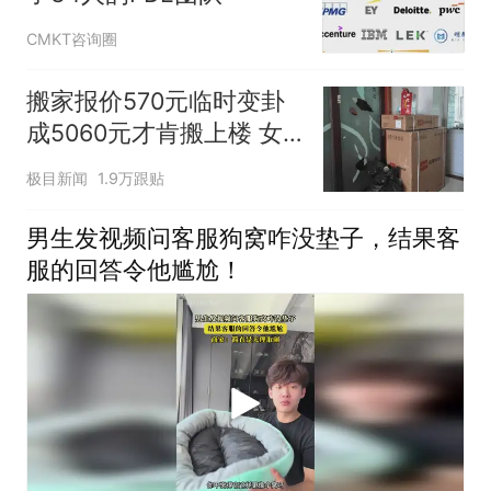
CMKT咨询圈
搬家报价570元临时变卦
成5060元才肯搬上楼 女
子傻眼
极目新闻
1.9万跟贴
男生发视频问客服狗窝咋没垫子，结果客
服的回答令他尴尬！