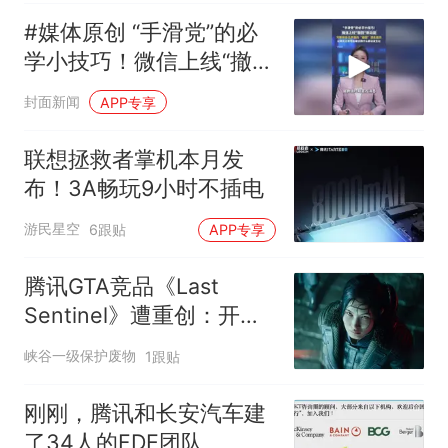
#媒体原创 “手滑党”的必
学小技巧！微信上线“撤
回”新功能：可删除自己界
封面新闻
APP专享
面的“撤回”消息提示
联想拯救者掌机本月发
布！3A畅玩9小时不插电
游民星空
6跟贴
APP专享
腾讯GTA竞品《Last
Sentinel》遭重创：开发
商裁员80人，项目恐搁浅
峡谷一级保护废物
1跟贴
刚刚，腾讯和长安汽车建
了34人的FDE团队