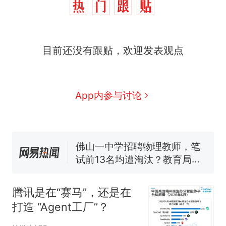
那个在床头放菜刀的女孩，
目前还没有跟贴，欢迎发表观点
热
因老师一句“跟我回家”改写了
人生
搬家报价570元，搬到楼下
新
交5060元才肯搬上楼！女子傻
App内参与讨论
眼了……
空调24小时开着反而更省电？
电力部门回应
佛山一中学招聘物理教师，笔
试前13名均遭淘汰？教育局：
已叫停招聘，成立调查组全面
“不建议大家买深色蛋糕”上热
核查
搜，网友：天塌了！
南航一航班疑向乘客发放西梅
腾讯是在“赛马”，还是在
汁，致多名乘客在飞行途中排
打造 “Agent工厂”？
队上厕所！乘客：机上100多
那个在床头放菜刀的女孩，
热
人只有2个厕所；客服回应：并
因老师一句“跟我回家”改写了