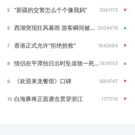
“新疆的交警怎么个个像我妈”
2061173
5
西湖突现狂风暴雨 游客瞬间被浇透
2004479
6
香港正式允许“拒绝抢救”
1940464
7
情侣在平潭拍日出时坠崖致一死一伤
1926153
8
《欢迎来龙餐馆》口碑
1864747
9
白海豚将正面袭击贯穿浙江
1771119
10