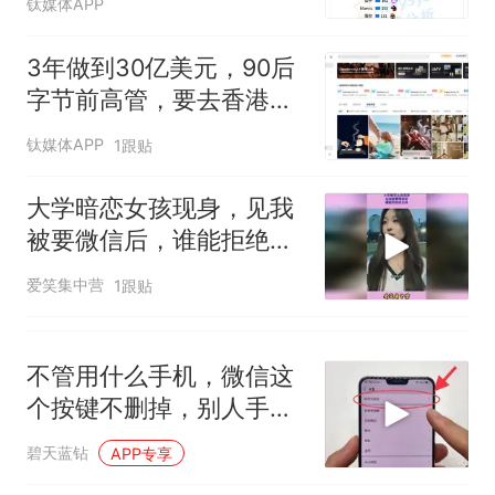
钛媒体APP
非每架飞机都会发放西梅汁
人生
3年做到30亿美元，90后
字节前高管，要去香港敲
钟了
钛媒体APP
1跟贴
大学暗恋女孩现身，见我
被要微信后，谁能拒绝这
女孩
爱笑集中营
1跟贴
不管用什么手机，微信这
个按键不删掉，别人手机
能随意登进你微信
碧天蓝钻
APP专享