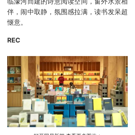
临濠河而建的诗意阅读空间，窗外水景相
伴，闹中取静，氛围感拉满，读书发呆超
惬意。
REC