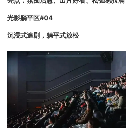
亮点：氛围治愈、出片好看、松弛感拉满
光影躺平区
#
0
4
沉浸式追剧，躺平式放松