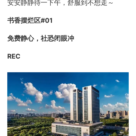
安安静静待一下午，舒服到不想走～
书香摆烂区
#
0
1
免费静心，社恐闭眼冲
REC