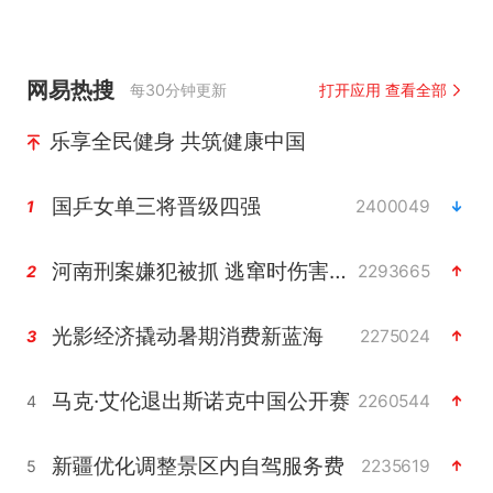
网易热搜
每30分钟更新
打开应用 查看全部
乐享全民健身 共筑健康中国
国乒女单三将晋级四强
2400049
1
河南刑案嫌犯被抓 逃窜时伤害多人
2293665
2
光影经济撬动暑期消费新蓝海
2275024
3
马克·艾伦退出斯诺克中国公开赛
2260544
4
新疆优化调整景区内自驾服务费
2235619
5