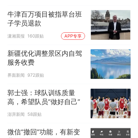
牛津百万项目被指草台班
子学员退款
潇湘晨报
160跟贴
APP专享
新疆优化调整景区内自驾
服务收费
界面新闻
972跟贴
郭士强：球队训练质量
高，希望队员“做好自己”
澎湃新闻
58跟贴
微信“撤回”功能，有新变