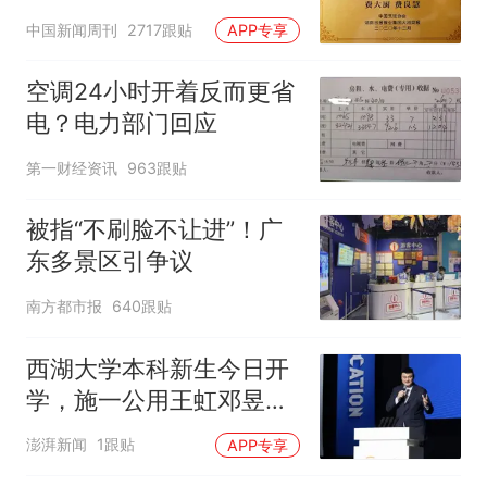
官方回应
中国新闻周刊
2717跟贴
APP专享
空调24小时开着反而更省
电？电力部门回应
第一财经资讯
963跟贴
被指“不刷脸不让进”！广
东多景区引争议
南方都市报
640跟贴
西湖大学本科新生今日开
学，施一公用王虹邓昱的
故事激励新生
澎湃新闻
1跟贴
APP专享