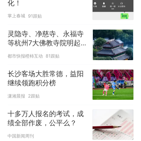
化！
掌上春城
91跟贴
灵隐寺、净慈寺、永福寺
等杭州7大佛教寺院明起
临时关闭，别跑空了
都市快报橙柿互动
81跟贴
长沙客场大胜常德，益阳
继续领跑积分榜
潇湘晨报
2跟贴
十多万人报名的考试，成
绩全部作废，公平么？
中国新闻周刊