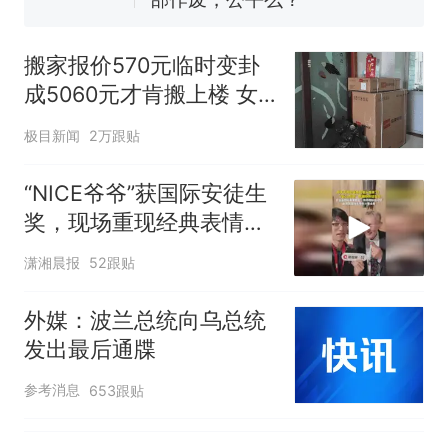
“不建议大家买深色蛋糕”上热
搜，网友：天塌了！
搬家报价570元临时变卦
那个在床头放菜刀的女孩，
热
成5060元才肯搬上楼 女
因老师一句“跟我回家”改写了
子傻眼
人生
极目新闻
2万跟贴
“NICE爷爷”获国际安徒生
奖，现场重现经典表情
包，向中国粉丝问好
潇湘晨报
52跟贴
外媒：波兰总统向乌总统
发出最后通牒
参考消息
653跟贴