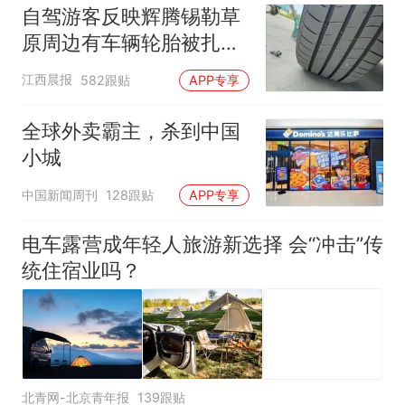
自驾游客反映辉腾锡勒草
原周边有车辆轮胎被扎，
修理店铺换胎价格高达千
江西晨报
582跟贴
APP专享
元，官方发布情况通报
全球外卖霸主，杀到中国
小城
中国新闻周刊
128跟贴
APP专享
电车露营成年轻人旅游新选择 会“冲击”传
统住宿业吗？
北青网-北京青年报
139跟贴