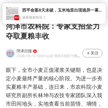
打开
西平命案8天未破，玉米地里出现诡异一幕，我突然想起了欧金中
速看最新快讯
菏泽市农科院：专家支招全力
夺取夏粮丰收
菏泽日报
关注
2026-05-12 09:41
·山东
·菏泽日报官方网易号
眼下，全市小麦正值灌浆关键期，也是决
定小麦最终产量的核心阶段。为进一步夯
实夏粮丰产基础，连日来，市农科院小麦
研究所副所长林坤与农技专家团队深入我
市田间地头，实地查看当前苗情、墒情，