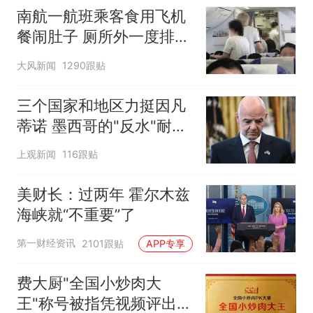
南航一航班乘客食用飞机
餐闹肚子 厕所外一度排长
队
大风新闻
1290跟贴
三个国家和地区力挺因凡
蒂诺 墨西哥的"反水"耐人
寻味
上观新闻
116跟贴
美财长：过两年 霍尔木兹
海峡就“不重要”了
第一财经资讯
2101跟贴
APP专享
费大厨"全国小炒肉大
王"称号被指凭视频评出