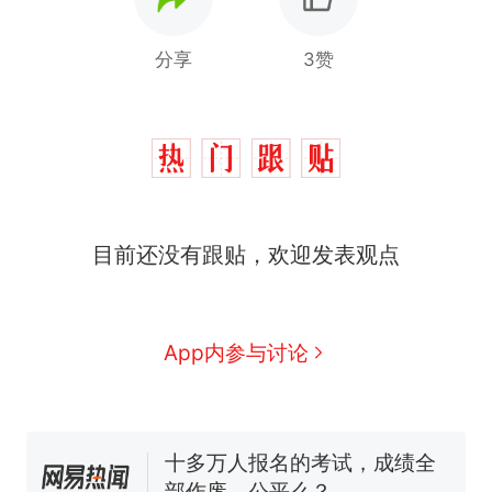
分享
3赞
那个在床头放菜刀的女孩，
热
目前还没有跟贴，欢迎发表观点
因老师一句“跟我回家”改写了
人生
搬家报价570元，搬到楼下
新
交5060元才肯搬上楼！女子傻
眼了……
空调24小时开着反而更省电？
App内参与讨论
电力部门回应
佛山一中学招聘物理教师，笔
试前13名均遭淘汰？教育局：
已叫停招聘，成立调查组全面
十多万人报名的考试，成绩全
核查
部作废，公平么？