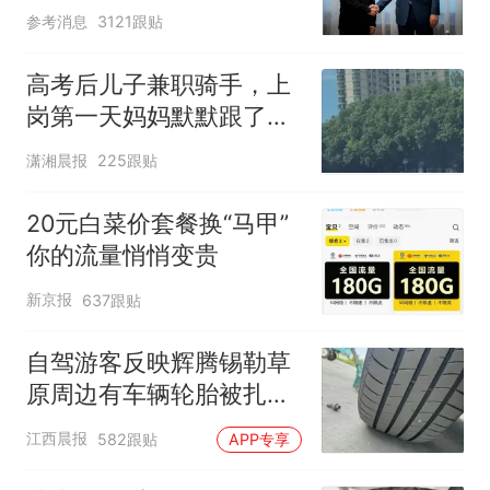
参考消息
3121跟贴
高考后儿子兼职骑手，上
岗第一天妈妈默默跟了三
公里，感慨孩子真的长大
潇湘晨报
225跟贴
了
20元白菜价套餐换“马甲”
你的流量悄悄变贵
新京报
637跟贴
自驾游客反映辉腾锡勒草
原周边有车辆轮胎被扎，
修理店铺换胎价格高达千
江西晨报
582跟贴
APP专享
元，官方发布情况通报