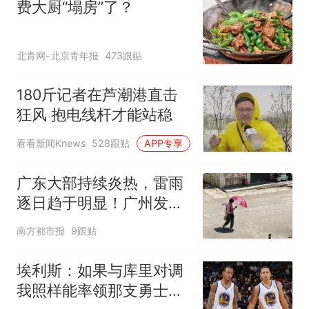
费大厨“塌房”了？
北青网-北京青年报
473跟贴
180斤记者在芦潮港直击
狂风 抱电线杆才能站稳
看看新闻Knews
528跟贴
APP专享
广东大部持续炎热，雷雨
逐日趋于明显！广州发布
高温橙色预警
南方都市报
9跟贴
埃利斯：如果与库里对调
我照样能率领那支勇士取