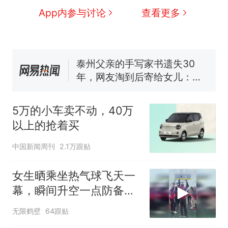
浙江人戒备 "白海豚"已创我国
App内参与讨论
查看更多
纪录 带来严重影响
视频丨只要一枚命中就能让航
母瘫痪 轰-6J实力有多强？
泰州父亲的手写家书遗失30
年，网友淘到后寄给女儿：花
鸟市场搬了，但爱还在
十多万人报名的考试，成绩
热
全部作废，公平么？
5万的小车卖不动，40万
以上的抢着买
中国新闻周刊
2.1万跟贴
女生晒乘坐热气球飞天一
幕，瞬间升空一点防备都
没有
无限鹤壁
64跟贴