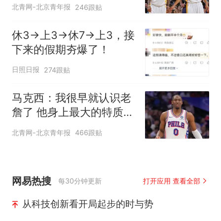
得现在的成就
北青网-北京青年报
246跟贴
休3→上3→休7→上3，接
下来的假期夯爆了！
日照日报
274跟贴
马克西：我很早就认识老
詹了 他身上最大的特质就
是谦逊
北青网-北京青年报
466跟贴
网易热搜
每30分钟更新
打开应用 查看全部
从科技创新看开局起步的时与势