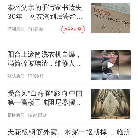
泰州父亲的手写家书遗失
30年，网友淘到后寄给女
儿：花鸟市场搬了，但爱
潇湘晨报
741跟贴
APP专享
还在
阳台上滚筒洗衣机自爆，
满筒碎玻璃渣，维修人员
称是人为原因，从未见过
荔枝新闻
100跟贴
洗衣机自爆
受台风"白海豚"影响 中国
第一高楼千吨阻尼器摆动
明显
极目新闻
1994跟贴
天花板钢筋外露、水泥一抠就掉 ，临沂