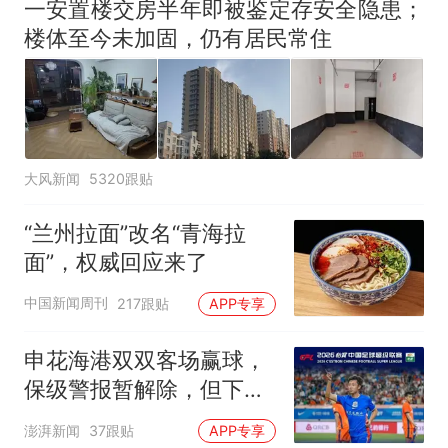
一安置楼交房半年即被鉴定存安全隐患；
楼体至今未加固，仍有居民常住
大风新闻
5320跟贴
“兰州拉面”改名“青海拉
面”，权威回应来了
中国新闻周刊
217跟贴
APP专享
申花海港双双客场赢球，
保级警报暂解除，但下一
轮才是生死战
澎湃新闻
37跟贴
APP专享