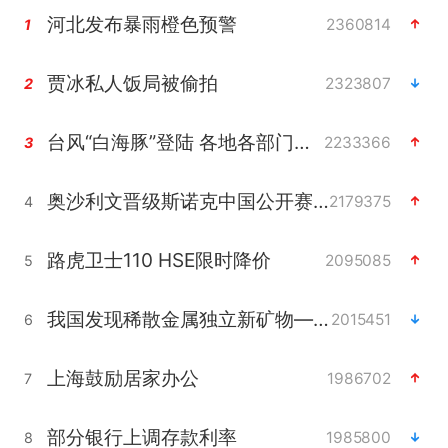
河北发布暴雨橙色预警
2360814
1
贾冰私人饭局被偷拍
2323807
2
台风“白海豚”登陆 各地各部门全力应对
2233366
3
奥沙利文晋级斯诺克中国公开赛16强
2179375
4
路虎卫士110 HSE限时降价
2095085
5
我国发现稀散金属独立新矿物——乌斯河锗矿
2015451
6
上海鼓励居家办公
1986702
7
部分银行上调存款利率
1985800
8