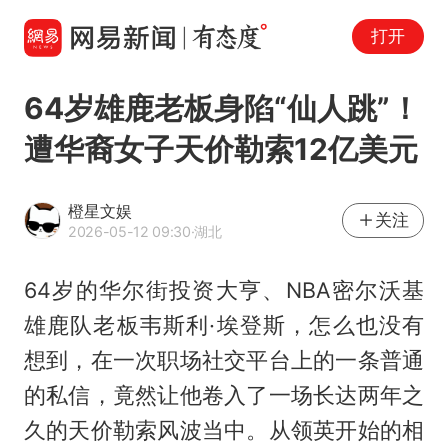
打开
64岁雄鹿老板身陷“仙人跳”！
遭华裔女子天价勒索12亿美元
橙星文娱
关注
2026-05-12 09:30
·湖北
64岁的华尔街投资大亨、NBA密尔沃基
雄鹿队老板韦斯利·埃登斯，怎么也没有
想到，在一次职场社交平台上的一条普通
的私信，竟然让他卷入了一场长达两年之
久的天价勒索风波当中。从领英开始的相