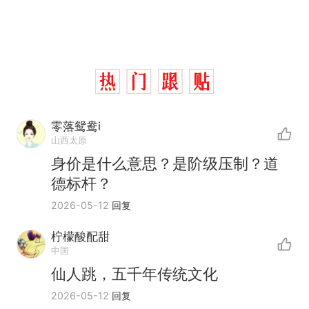
零落鸳鸯i
山西太原
身价是什么意思？是阶级压制？道
德标杆？
2026-05-12
回复
十多万人报名的考试，成绩
热
全部作废，公平么？
柠檬酸配甜
全球唯一没有法定首都的国
新
中国
家，刚改国名，总统就邀请中
仙人跳，五千年传统文化
国大使骑行绕了几乎整个国境
5万的小车卖不动，40万以上
2026-05-12
回复
线一圈，还曾两次到中国寻根
的抢着买