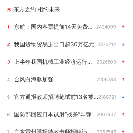
东方之约 相约未来
东航：国内客票提前14天免费退改
2424099
1
我国货物贸易进出口超30万亿元
2373714
2
上半年我国机械工业经济运行稳中有进
2326503
3
台风白海豚加强
2206283
4
官方通报教师招聘笔试前13名被淘汰
2188721
5
国防部回应日本试射“战斧”导弹
2067907
6
广东雷州通报特教老师招聘违规事件
2062545
7