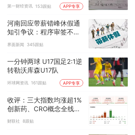
第一财经资讯
153跟贴
APP专享
河南回应带薪错峰休假通
知引争议：程序审签不规
范，待修改后予以印发
界面新闻
345跟贴
一分钟两球 U17国足2:1逆
转勒沃库森U17队
环球网资讯
161跟贴
APP专享
收评：三大指数均涨超1%
创新药、CRO概念全线走
强
财联社
8跟贴