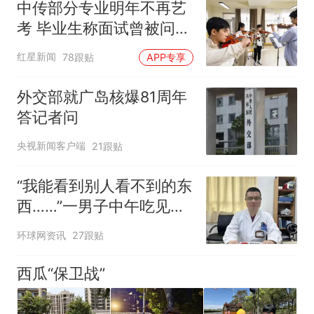
中传部分专业明年不再艺
考 毕业生称面试曾被问
“如何策划晚会” 专家：遏
红星新闻
78跟贴
APP专享
制“艺考捷径化”
外交部就广岛核爆81周年
答记者问
央视新闻客户端
21跟贴
“我能看到别人看不到的东
西……”一男子中午吃见手
青没事，晚上再吃却出现
环球网资讯
27跟贴
幻觉被紧急送医！
西瓜“保卫战”