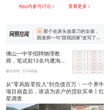
App内参与讨论
查看更多
那个在床头放菜刀的女孩，
热
因老师一句“跟我回家”改写了
人生
制裁瓜子饺子，美国怕什
新
么？
佛山一中学招聘物理教
费大厨“全国小炒肉大王”称
师，笔试前13名均遭淘
号，仅凭视频评出？中国烹饪
汰？教育局：已叫停招
协会回应
男子上山采菌偶然发现鸡枞菌
极目新闻
2354跟贴
聘，成立调查组全面核查
窝，原地守1天等它长大：挖了
140多朵
美国渔民钓获鲨鱼徒手将其拽
从“零风险零投入”到负债百万：一个养牛
回大海 目击者直呼震惊 （视频
项目崩盘后，谁该为农户的贷款买单丨红
来源：参考消息）
笔试第一被第二名传话劝弃考
星调查
官方通报