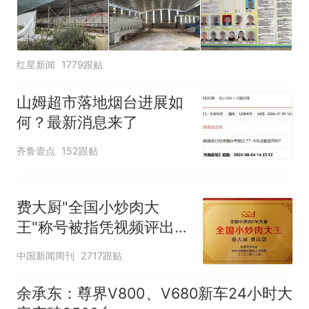
那个在床头放菜刀的女孩，
热
因老师一句“跟我回家”改写了
人生
红星新闻
1779跟贴
山姆超市落地烟台进展如
何？最新消息来了
齐鲁壹点
152跟贴
费大厨"全国小炒肉大
王"称号被指凭视频评出
官方回应
中国新闻周刊
2717跟贴
余承东：尊界V800、V680新车24小时大