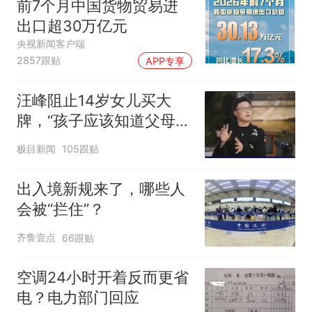
前7个月中国货物贸易进
出口超30万亿元
央视新闻客户端
2857跟贴
APP专享
汪峰阻止14岁女儿买大
牌，“孩子应该知道父母的
不易”，称自己买衣服80%
极目新闻
105跟贴
都在淘宝
出入境新规来了，哪些人
会被“拦住”？
齐鲁壹点
66跟贴
空调24小时开着反而更省
电？电力部门回应