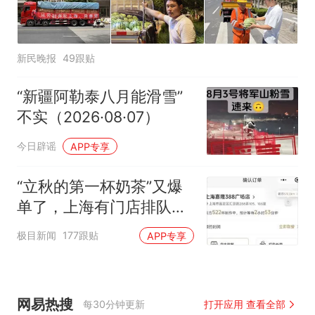
新民晚报
49跟贴
“新疆阿勒泰八月能滑雪”
不实（2026·08·07）
今日辟谣
APP专享
“立秋的第一杯奶茶”又爆
单了，上海有门店排队超
500杯，店员：今天奶茶
极目新闻
177跟贴
APP专享
店都很忙，要等2个多小
时
网易热搜
每30分钟更新
打开应用 查看全部