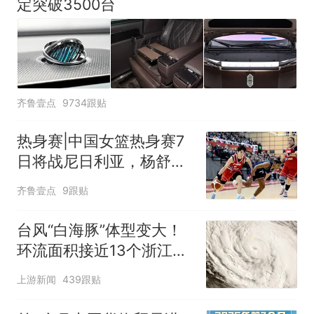
定突破3500台
齐鲁壹点
9734跟贴
热身赛|中国女篮热身赛7
日将战尼日利亚，杨舒予
有望出战
齐鲁壹点
9跟贴
台风“白海豚”体型变大！
环流面积接近13个浙江那
么大
上游新闻
439跟贴