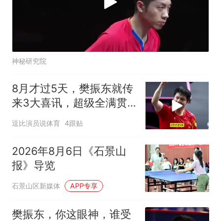
神秘研究院
8月才过5天，樊振东就传
来3大喜讯，超级全满贯
的含金量还在上升
逗比演员说体育
4跟贴
2026年8月6日《石景山
报》导览
石景山区新媒体
APP专享
樊振东，你这眼神，谁受