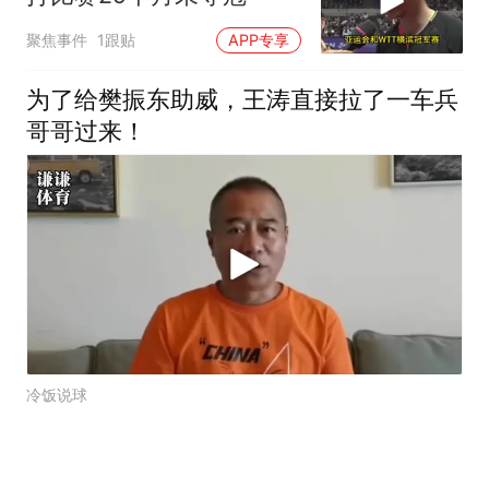
聚焦事件
1跟贴
APP专享
为了给樊振东助威，王涛直接拉了一车兵
哥哥过来！
冷饭说球