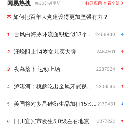
网易热搜
每30分钟更新
打开应用 查看全部
如何把百年大党建设得更加坚强有力？
台风白海豚环流面积近似13个浙江
2468930
1
汪峰阻止14岁女儿买大牌
2464501
2
夜幕落下 运动上场
2237924
3
泸溪河：桃酥吃出金属牙冠视频不实
2206545
4
美国将对多晶硅衍生品加征15%关税
2179431
5
四川宜宾市发生5.0级左右地震
2077222
6