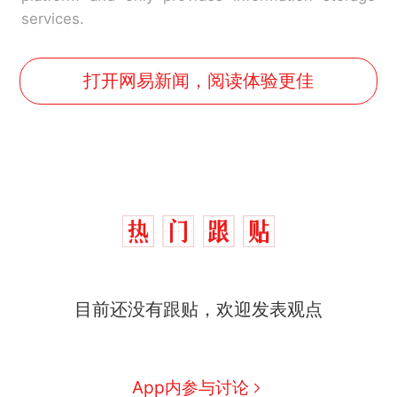
services.
打开网易新闻，阅读体验更佳
目前还没有跟贴，欢迎发表观点
那个在床头放菜刀的女孩，
热
因老师一句“跟我回家”改写了
人生
制裁瓜子饺子，美国怕什
新
App内参与讨论