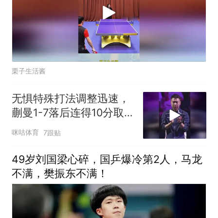
栗子生活酱
无惧特殊打法调整迅速，
蒯曼1-7落后连得10分取
胜，横扫巴特拉收获横滨
咪咕体育
7跟贴
赛开门红
49岁刘国梁心碎，国乒爆冷第2人，马龙
不满，樊振东不满！