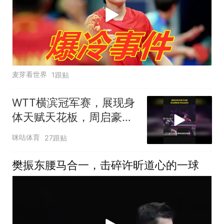
麦芽看世界
1跟贴
WTT横滨冠军赛，展现身
体天赋天花板，周启豪侧
身冲松岛辉空
咪咕体育
27跟贴
樊振东腰马合一，击碎许昕道心的一球