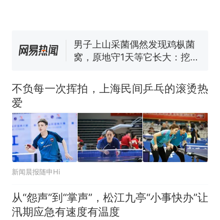
么？
费大厨“全国小炒肉大王”称
号，仅凭视频评出？中国烹饪
协会回应
男子上山采菌偶然发现鸡枞菌
窝，原地守1天等它长大：挖了
140多朵
美国渔民钓获鲨鱼徒手将其拽
回大海 目击者直呼震惊 （视频
不负每一次挥拍，上海民间乒乓的滚烫热
来源：参考消息）
女子开一天一夜空调后二氧化
爱
碳中毒
那个在床头放菜刀的女孩，
热
因老师一句“跟我回家”改写了
人生
新闻晨报随申Hi
从“怨声”到“掌声”，松江九亭“小事快办”让
汛期应急有速度有温度