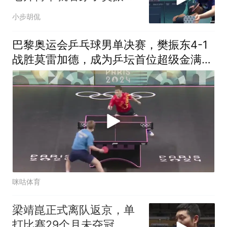
这一局
小步胡侃
巴黎奥运会乒乓球男单决赛，樊振东4-1
战胜莫雷加德，成为乒坛首位超级金满贯
得主
咪咕体育
梁靖崑正式离队返京，单
打比赛29个月未夺冠