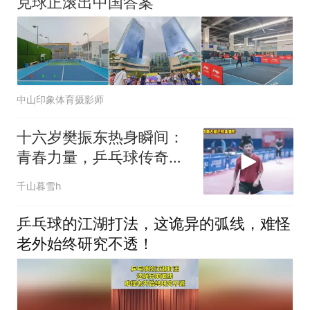
克球正滚出中国答案
中山印象体育摄影师
十六岁樊振东热身瞬间：
青春力量，乒乓球传奇初
现端倪
千山暮雪h
乒乓球的江湖打法，这诡异的弧线，难怪
老外始终研究不透！