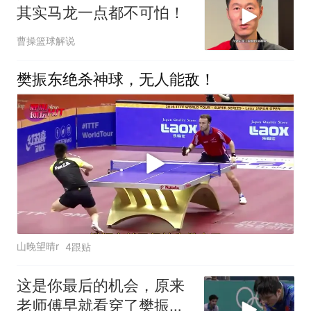
其实马龙一点都不可怕！
曹操篮球解说
樊振东绝杀神球，无人能敌！
山晚望晴r
4跟贴
这是你最后的机会，原来
老师傅早就看穿了樊振东