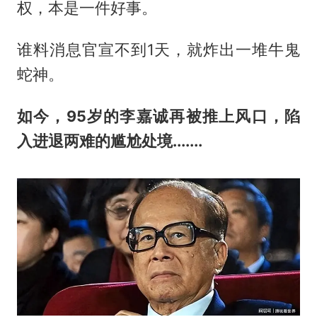
权，本是一件好事。
谁料消息官宣不到1天，就炸出一堆牛鬼
蛇神。
如今，95岁的
李嘉诚
再被推上风口，陷
入进退两难的尴尬处境.......